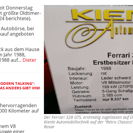
seit Donnerstag
t größte Oldtimer-
24 berichtete).
 Autobörse, bei
kauf angeboten
ck aus dem Hause
m Jahr 1988,
988 auf...
Dieter
MODERN TALKING"-
AS ANDERS GIBT IHM
em hervorragenden
000 Kilometer auf
Der Ferrari 328 GTS, erstmalig zugelassen auf 
Kienle Automobiltechnik auf der "Retro Classi
inem V8
Rosar
sowie einer