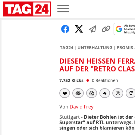
TAG24
UNTERHALTUNG
PROMIS 
DIESEN HEISSEN FERR
UF DER "RETRO CLAS
7.752
Klicks
0
Reaktionen
❤️
😂
😱
🔥
😥
👏
Von
David Frey
Stuttgart -
Dieter Bohlen ist de
Superstar" auf RTL unterwegs.
singen oder sich blamieren kön