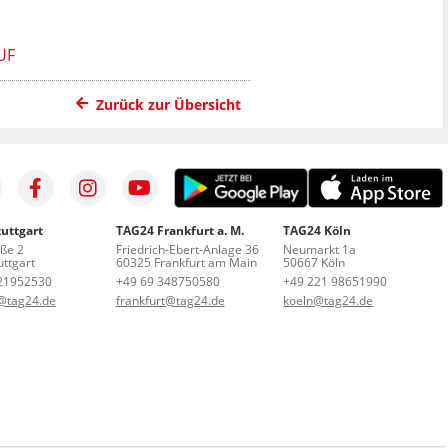
UF
Zurück zur Übersicht
uttgart
TAG24 Frankfurt a. M.
TAG24 Köln
aße 2
Friedrich-Ebert-Anlage 36
Neumarkt 1a
ttgart
60325 Frankfurt am Main
50667 Köln
21952530
+49 69 348750580
+49 221 98651990
t@tag24.de
frankfurt@tag24.de
koeln@tag24.de