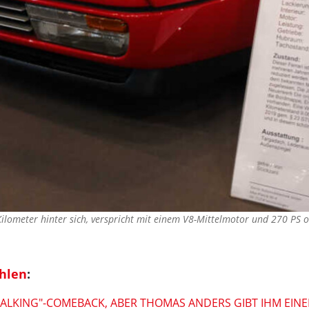
ilometer hinter sich, verspricht mit einem V8-Mittelmotor und 270 PS 
ohlen
:
TALKING"-COMEBACK, ABER THOMAS ANDERS GIBT IHM EIN