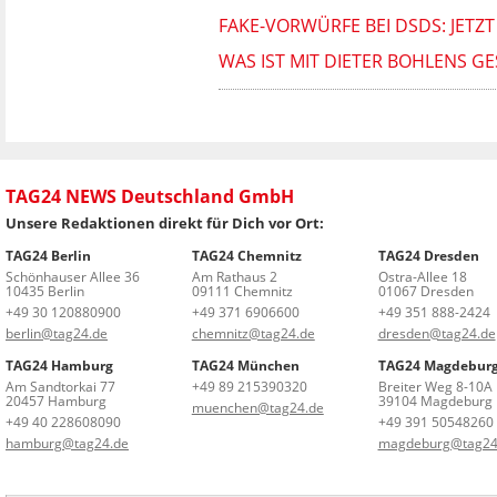
FAKE-VORWÜRFE BEI DSDS: JETZ
WAS IST MIT DIETER BOHLENS GE
TAG24 NEWS Deutschland GmbH
Unsere Redaktionen direkt für Dich vor Ort:
TAG24 Berlin
TAG24 Chemnitz
TAG24 Dresden
Schönhauser Allee 36
Am Rathaus 2
Ostra-Allee 18
10435 Berlin
09111 Chemnitz
01067 Dresden
+49 30 120880900
+49 371 6906600
+49 351 888-2424
berlin@tag24.de
chemnitz@tag24.de
dresden@tag24.de
TAG24 Hamburg
TAG24 München
TAG24 Magdebur
Am Sandtorkai 77
+49 89 215390320
Breiter Weg 8-10A
20457 Hamburg
39104 Magdeburg
muenchen@tag24.de
+49 40 228608090
+49 391 50548260
hamburg@tag24.de
magdeburg@tag24