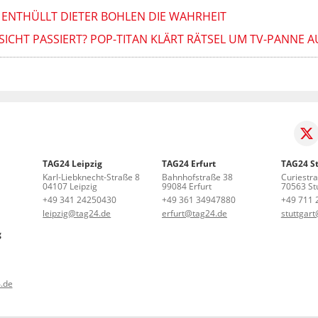
T ENTHÜLLT DIETER BOHLEN DIE WAHRHEIT
SICHT PASSIERT? POP-TITAN KLÄRT RÄTSEL UM TV-PANNE A
TAG24 Leipzig
TAG24 Erfurt
TAG24 St
Karl-Liebknecht-Straße 8
Bahnhofstraße 38
Curiestr
04107 Leipzig
99084 Erfurt
70563 Stu
+49 341 24250430
+49 361 34947880
+49 711 
leipzig@tag24.de
erfurt@tag24.de
stuttgar
g
.de