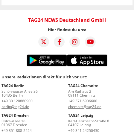
TAG24 NEWS Deutschland GmbH
Hier findest du uns:
Unsere Redaktionen direkt für Dich vor Ort:
TAG24 Berlin
TAG24 Chemnitz
Schönhauser Allee 36
Am Rathaus 2
10435 Berlin
09111 Chemnitz
+49 30 120880900
+49 371 6906600
berlin@tag24.de
chemnitz@tag24.de
TAG24 Dresden
TAG24 Leipzig
Ostra-Allee 18
Karl-Liebknecht-Straße 8
01067 Dresden
04107 Leipzig
+49 351 888-2424
+49 341 24250430