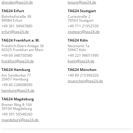
dresden@tag24.de
leipzig@tag24.de
TAG24 Erfurt
TAG24 Stuttgart
Bahnhofstraße 38
Curiestraße 2
99084 Erfurt
70563 Stuttgart
+49 361 34947880
+49 711 21952530
erfurt@tag24.de
stuttgart@tag24.de
TAG24 Frankfurt a. M.
TAG24 Köln
Friedrich-Ebert-Anlage 36
Neumarkt 1a
60325 Frankfurt am Main
50667 Köln
+49 69 348750580
+49 221 98651990
frankfurt@tag24.de
koeln@tag24.de
TAG24 Hamburg
TAG24 München
Am Sandtorkai 77
+49 89 215390320
20457 Hamburg
muenchen@tag24.de
+49 40 228608090
hamburg@tag24.de
TAG24 Magdeburg
Breiter Weg 8-10A
39104 Magdeburg
+49 391 50548260
magdeburg@tag24.de