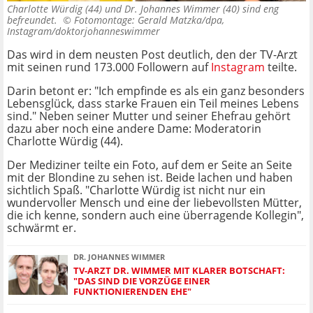
Charlotte Würdig (44) und Dr. Johannes Wimmer (40) sind eng
befreundet. ©
Fotomontage: Gerald Matzka/dpa,
Instagram/doktorjohanneswimmer
Das wird in dem neusten Post deutlich, den der TV-Arzt
mit seinen rund 173.000 Followern auf
Instagram
teilte.
Darin betont er: "Ich empfinde es als ein ganz besonders
Lebensglück, dass starke Frauen ein Teil meines Lebens
sind." Neben seiner Mutter und seiner Ehefrau gehört
dazu aber noch eine andere Dame: Moderatorin
Charlotte Würdig (44).
Der Mediziner teilte ein Foto, auf dem er Seite an Seite
mit der Blondine zu sehen ist. Beide lachen und haben
sichtlich Spaß. "Charlotte Würdig ist nicht nur ein
wundervoller Mensch und eine der liebevollsten Mütter,
die ich kenne, sondern auch eine überragende Kollegin",
schwärmt er.
DR. JOHANNES WIMMER
TV-ARZT DR. WIMMER MIT KLARER BOTSCHAFT:
"DAS SIND DIE VORZÜGE EINER
FUNKTIONIERENDEN EHE"