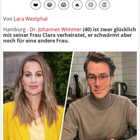
❤️
😂
😱
🔥
😥
👏
Von
Lara Westphal
Hamburg -
Dr. Johannes Wimmer
(40) ist zwar glücklich
mit seiner Frau Clara verheiratet, er schwärmt aber
noch für eine andere Frau.