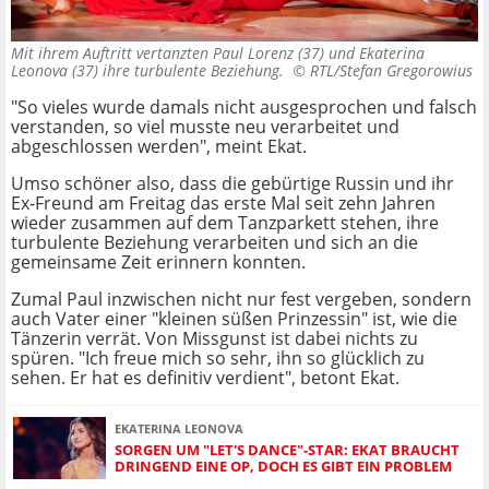
Mit ihrem Auftritt vertanzten Paul Lorenz (37) und Ekaterina
Leonova (37) ihre turbulente Beziehung. ©
RTL/Stefan Gregorowius
"So vieles wurde damals nicht ausgesprochen und falsch
verstanden, so viel musste neu verarbeitet und
abgeschlossen werden", meint Ekat.
Umso schöner also, dass die gebürtige Russin und ihr
Ex-Freund am Freitag das erste Mal seit zehn Jahren
wieder zusammen auf dem Tanzparkett stehen, ihre
turbulente Beziehung verarbeiten und sich an die
gemeinsame Zeit erinnern konnten.
Zumal Paul inzwischen nicht nur fest vergeben, sondern
auch Vater einer "kleinen süßen Prinzessin" ist, wie die
Tänzerin verrät. Von Missgunst ist dabei nichts zu
spüren. "Ich freue mich so sehr, ihn so glücklich zu
sehen. Er hat es definitiv verdient", betont Ekat.
EKATERINA LEONOVA
SORGEN UM "LET'S DANCE"-STAR: EKAT BRAUCHT
DRINGEND EINE OP, DOCH ES GIBT EIN PROBLEM