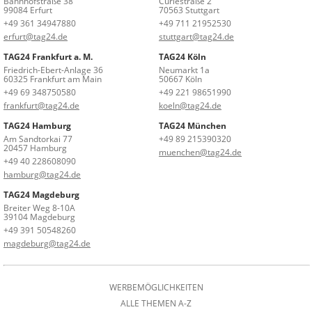
Bahnhofstraße 38
Curiestraße 2
99084 Erfurt
70563 Stuttgart
+49 361 34947880
+49 711 21952530
erfurt@tag24.de
stuttgart@tag24.de
TAG24 Frankfurt a. M.
TAG24 Köln
Friedrich-Ebert-Anlage 36
Neumarkt 1a
60325 Frankfurt am Main
50667 Köln
+49 69 348750580
+49 221 98651990
frankfurt@tag24.de
koeln@tag24.de
TAG24 Hamburg
TAG24 München
Am Sandtorkai 77
+49 89 215390320
20457 Hamburg
muenchen@tag24.de
+49 40 228608090
hamburg@tag24.de
TAG24 Magdeburg
Breiter Weg 8-10A
39104 Magdeburg
+49 391 50548260
magdeburg@tag24.de
WERBEMÖGLICHKEITEN
ALLE THEMEN A-Z