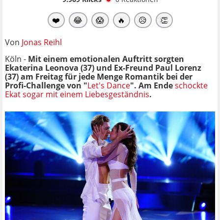
❤️
😂
😱
🔥
😥
👏
Von
Jonas Reihl
Köln -
Mit einem emotionalen Auftritt sorgten
Ekaterina Leonova (37) und Ex-Freund Paul Lorenz
(37)
am Freitag
für jede Menge Romantik bei der
Profi-Challenge von "
Let's Dance
". Am Ende
schockte
Ekat sogar mit einem Liebesgeständnis
.