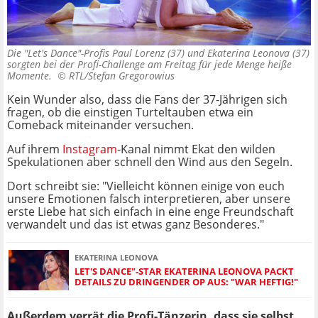
Die "Let's Dance"-Profis Paul Lorenz (37) und Ekaterina Leonova (37)
sorgten bei der Profi-Challenge am Freitag für jede Menge heiße
Momente. ©
RTL/Stefan Gregorowius
Kein Wunder also, dass die Fans der 37-Jährigen sich
fragen, ob die einstigen Turteltauben etwa ein
Comeback miteinander versuchen.
Auf ihrem
Instagram
-Kanal nimmt Ekat den wilden
Spekulationen aber schnell den Wind aus den Segeln.
Dort schreibt sie: "Vielleicht können einige von euch
unsere Emotionen falsch interpretieren, aber unsere
erste Liebe hat sich einfach in eine enge Freundschaft
verwandelt und das ist etwas ganz Besonderes."
EKATERINA LEONOVA
LET'S DANCE"-STAR EKATERINA LEONOVA PACKT
DETAILS ZU DRINGENDER OP AUS: "WAR HEFTIG!"
Außerdem verrät die Profi-Tänzerin, dass sie selbst