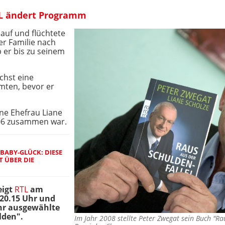
TL ändert Programm
auf und flüchtete
er Familie nach
 er bis zu seinem
chst eine
ten, bevor er
ine Ehefrau Liane
006 zusammen war.
BABY-GLÜCK: DIESE
T ÜBER DIE
eigt
RTL
am
 20.15 Uhr und
hr ausgewählte
lden".
Im Jahr 2008 stellte Peter Zwegat sein Buch "R