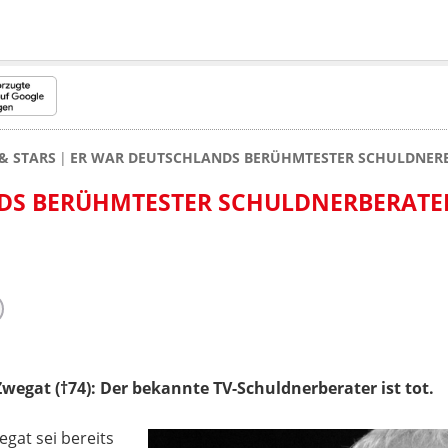
& STARS
ER WAR DEUTSCHLANDS BERÜHMTESTER SCHULDNERBE
DS BERÜHMTESTER SCHULDNERBERATER
wegat (†74): Der bekannte TV-Schuldnerberater ist tot.
gat sei bereits