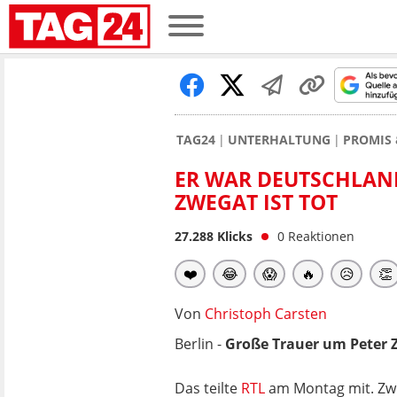
TAG24
UNTERHALTUNG
PROMIS 
ER WAR DEUTSCHLAN
ZWEGAT IST TOT
27.288
Klicks
0
Reaktionen
❤️
😂
😱
🔥
😥
👏
Von
Christoph Carsten
Berlin -
Große Trauer um Peter Z
Das teilte
RTL
am Montag mit. Zwe