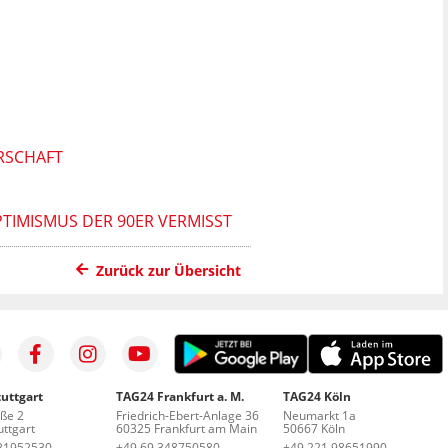
ERSCHAFT
TIMISMUS DER 90ER VERMISST
Zurück zur Übersicht
uttgart
TAG24 Frankfurt a. M.
TAG24 Köln
aße 2
Friedrich-Ebert-Anlage 36
Neumarkt 1a
ttgart
60325 Frankfurt am Main
50667 Köln
21952530
+49 69 348750580
+49 221 98651990