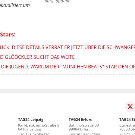
Burgi dpa/lbn
ktualisiert um
Stars
:
CK: DIESE DETAILS VERRÄT ER JETZT ÜBER DIE SCHWANG
ALD GLÖÖCKLER SUCHT DAS WEITE
 DIE JUGEND: WARUM DER "MÜNCHEN BEATS"-STAR DEN OP
TAG24 Leipzig
TAG24 Erfurt
TAG24 St
Karl-Liebknecht-Straße 8
Bahnhofstraße 38
Curiestr
04107 Leipzig
99084 Erfurt
70563 Stu
+49 341 24250430
+49 361 34947880
+49 711 