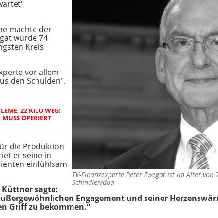
wartet"
he machte der
egat wurde 74
engsten Kreis
xperte vor allem
us den Schulden".
EME, 22 KILO WEG:
R MUSS OPERIERT
ür die Produktion
iet er seine in
lienten einfühlsam
TV-Finanzexperte Peter Zwegat ist im Alter von
Schindler/dpa
Küttner sagte:
 außergewöhnlichen Engagement und seiner Herzenswä
den Griff zu bekommen."