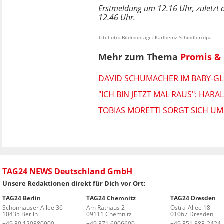
Erstmeldung um 12.16 Uhr, zuletzt a
12.46 Uhr.
Titelfoto: Bildmontage: Karlheinz Schindler/dpa
Mehr zum Thema
Promis & 
DAVID SCHUMACHER IM BABY-GLÜ
"ICH BIN JETZT MAL RAUS": HAR
TOBIAS MORETTI SORGT SICH UM
TAG24 NEWS Deutschland GmbH
Unsere Redaktionen direkt für Dich vor Ort:
TAG24 Berlin
TAG24 Chemnitz
TAG24 Dresden
Schönhauser Allee 36
Am Rathaus 2
Ostra-Allee 18
10435 Berlin
09111 Chemnitz
01067 Dresden
+49 30 120880900
+49 371 6906600
+49 351 888-2424