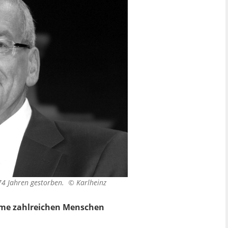
 74 Jahren gestorben. ©
Karlheinz
rme zahlreichen Menschen