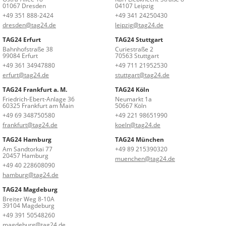
01067 Dresden
04107 Leipzig
+49 351 888-2424
+49 341 24250430
dresden@tag24.de
leipzig@tag24.de
TAG24 Erfurt
TAG24 Stuttgart
Bahnhofstraße 38
Curiestraße 2
99084 Erfurt
70563 Stuttgart
+49 361 34947880
+49 711 21952530
erfurt@tag24.de
stuttgart@tag24.de
TAG24 Frankfurt a. M.
TAG24 Köln
Friedrich-Ebert-Anlage 36
Neumarkt 1a
60325 Frankfurt am Main
50667 Köln
+49 69 348750580
+49 221 98651990
frankfurt@tag24.de
koeln@tag24.de
TAG24 Hamburg
TAG24 München
Am Sandtorkai 77
+49 89 215390320
20457 Hamburg
muenchen@tag24.de
+49 40 228608090
hamburg@tag24.de
TAG24 Magdeburg
Breiter Weg 8-10A
39104 Magdeburg
+49 391 50548260
magdeburg@tag24.de