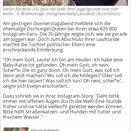
Evelyn Burdecki (35) fand am Ende ihrer Joggingrunde eine tote
Katze. ©
Bildmontage: Instagram/evelyn_burdecki (Screenshots)
Am gestrigen Donnerstagabend meldete sich die
ehemalige Dschungel-Queen bei ihren etwa 825.000
Instagram-Fans. Die 35-Jährige zeigte sich, wie sie gerade
am Joggen war. Doch zum Abschluss ihrer Laufrunde
machte die Tochter polnischer Eltern eine
erschreckende Entdeckung.
"Oh mein Gott, Leute! Ich bin am Heulen. Ich habe eine
Baby-Katze tot gefunden. Oh mein Gott, oh nein.
Schei*e. Die ist ganz dünn. Oh mein Gott, was soll ich
denn jetzt machen? Wo soll ich die hinlegen? Oder soll
ich die hier lassen? Was soll ich tun? Oh nein, schei*e",
zeigte sich Evelyn erschüttert.
Dazu schrieb sie in ihrer Instagram-Story: "Geht bitte
immer mit offenen Augen durch die Welt! Eine Stunde
früher und sie hätte vielleicht gerettet werden können.
Bitte helft Straßenkatzen- und Hunden mit Futter und
frischem Wasser."
EVELYN BURDECKI