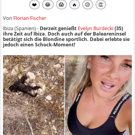
❤️
😂
😱
🔥
😥
👏
Von
Florian Fischer
Ibiza (Spanien) -
Derzeit genießt
Evelyn Burdecki
(35)
ihre Zeit auf Ibiza. Doch auch auf der Baleareninsel
betätigt sich die Blondine sportlich. Dabei erlebte sie
jedoch einen Schock-Moment!