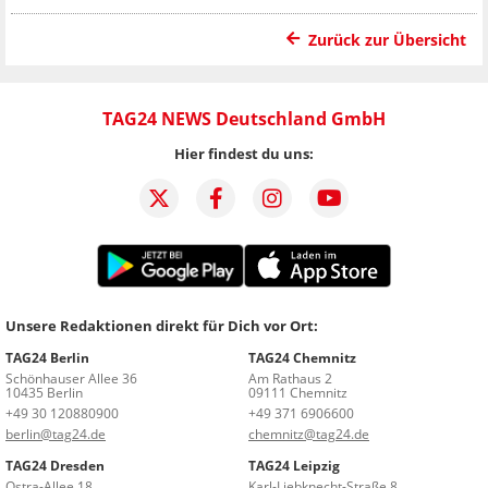
Zurück zur Übersicht
TAG24 NEWS Deutschland GmbH
Hier findest du uns:
Unsere Redaktionen direkt für Dich vor Ort:
TAG24 Berlin
TAG24 Chemnitz
Schönhauser Allee 36
Am Rathaus 2
10435 Berlin
09111 Chemnitz
+49 30 120880900
+49 371 6906600
berlin@tag24.de
chemnitz@tag24.de
TAG24 Dresden
TAG24 Leipzig
Ostra-Allee 18
Karl-Liebknecht-Straße 8