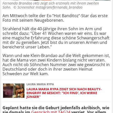
Fernanda Brandao (40) zeigt sich erstmals mit ihrem zweiten
Sohn. ©
Screenshot Instagram/fernanda_brandao
Am Mittwoch teilte der Ex-"Hot Banditoz"-Star das erste
Foto mit seinem Neugeborenen.
Strahlend hält die 40-Jährige ihren Sohn im Arm und
schreibt dazu: "Über 41 Wochen waren wir eins. Es war
eine magische Erfahrung diese schöne Schwangerschaft
mit dir zu genießen. Jetzt bist du in unseren Armen und
bereicherst unser Leben."
Wann und wie Klein-Brandao auf die Welt gekommen ist,
hat die Mama von zwei Kindern bislang nicht verraten.
Auch nicht ob Söhnchen Nummer zwei wie gewünscht in
Deutschland oder doch in ihrer zweiten Heimat
Schweden zur Welt kam.
LAURA MARIA RYPA
LAURA MARIA RYPA ZEIGT SICH NACH BEAUTY-
EINGRIFF IM GESICHT: "ICH FIND', ICH WIRKE
JÜNGER"
Geplant hatte sie die Geburt jedenfalls akribisch, wie
sie damals im
Gespräch mit TAG24
verriet. Vor allem,