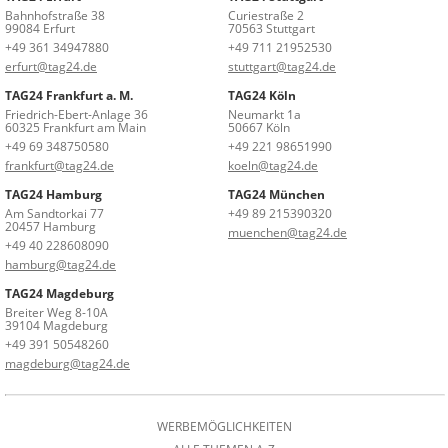
Bahnhofstraße 38
Curiestraße 2
99084 Erfurt
70563 Stuttgart
+49 361 34947880
+49 711 21952530
erfurt@tag24.de
stuttgart@tag24.de
TAG24 Frankfurt a. M.
TAG24 Köln
Friedrich-Ebert-Anlage 36
Neumarkt 1a
60325 Frankfurt am Main
50667 Köln
+49 69 348750580
+49 221 98651990
frankfurt@tag24.de
koeln@tag24.de
TAG24 Hamburg
TAG24 München
Am Sandtorkai 77
+49 89 215390320
20457 Hamburg
muenchen@tag24.de
+49 40 228608090
hamburg@tag24.de
TAG24 Magdeburg
Breiter Weg 8-10A
39104 Magdeburg
+49 391 50548260
magdeburg@tag24.de
WERBEMÖGLICHKEITEN