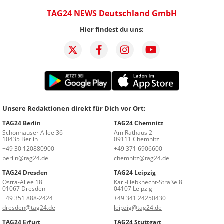
TAG24 NEWS Deutschland GmbH
Hier findest du uns:
Unsere Redaktionen direkt für Dich vor Ort:
TAG24 Berlin
TAG24 Chemnitz
Schönhauser Allee 36
Am Rathaus 2
10435 Berlin
09111 Chemnitz
+49 30 120880900
+49 371 6906600
berlin@tag24.de
chemnitz@tag24.de
TAG24 Dresden
TAG24 Leipzig
Ostra-Allee 18
Karl-Liebknecht-Straße 8
01067 Dresden
04107 Leipzig
+49 351 888-2424
+49 341 24250430
dresden@tag24.de
leipzig@tag24.de
TAG24 Erfurt
TAG24 Stuttgart