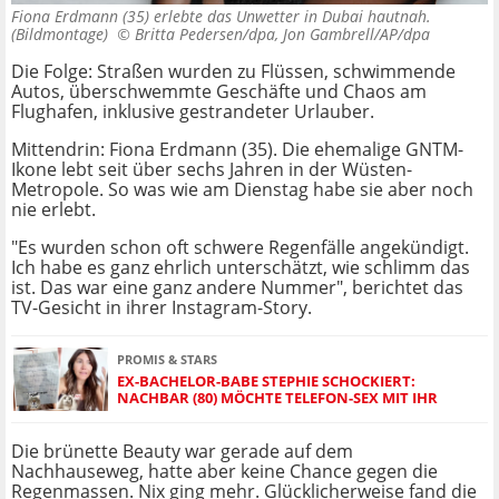
Fiona Erdmann (35) erlebte das Unwetter in Dubai hautnah.
(Bildmontage) ©
Britta Pedersen/dpa, Jon Gambrell/AP/dpa
Die Folge: Straßen wurden zu Flüssen, schwimmende
Autos, überschwemmte Geschäfte und Chaos am
Flughafen, inklusive gestrandeter Urlauber.
Mittendrin: Fiona Erdmann (35). Die ehemalige GNTM-
Ikone lebt seit über sechs Jahren in der Wüsten-
Metropole. So was wie am Dienstag habe sie aber noch
nie erlebt.
"Es wurden schon oft schwere Regenfälle angekündigt.
Ich habe es ganz ehrlich unterschätzt, wie schlimm das
ist. Das war eine ganz andere Nummer", berichtet das
TV-Gesicht in ihrer Instagram-Story.
PROMIS & STARS
EX-BACHELOR-BABE STEPHIE SCHOCKIERT:
NACHBAR (80) MÖCHTE TELEFON-SEX MIT IHR
Die brünette Beauty war gerade auf dem
Nachhauseweg, hatte aber keine Chance gegen die
Regenmassen. Nix ging mehr. Glücklicherweise fand die