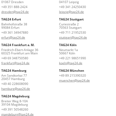
01067 Dresden
04107 Leipzig
+49 351 888-2424
+49 341 24250430
dresden@tag24.de
leipzig@tag24.de
TAG24 Erfurt
TAG24 Stuttgart
Bahnhofstraße 38
Curiestraße 2
99084 Erfurt
70563 Stuttgart
+49 361 34947880
+49 711 21952530
erfurt@tag24.de
stuttgart@tag24.de
TAG24 Frankfurt a. M.
TAG24 Köln
Friedrich-Ebert-Anlage 36
Neumarkt 1a
60325 Frankfurt am Main
50667 Köln
+49 69 348750580
+49 221 98651990
frankfurt@tag24.de
koeln@tag24.de
TAG24 Hamburg
TAG24 München
Am Sandtorkai 77
+49 89 215390320
20457 Hamburg
muenchen@tag24.de
+49 40 228608090
hamburg@tag24.de
TAG24 Magdeburg
Breiter Weg 8-10A
39104 Magdeburg
+49 391 50548260
magdeburg@tag24.de