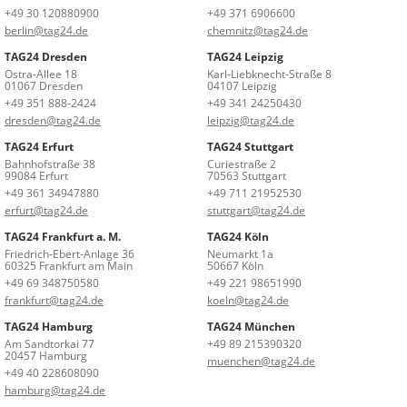
+49 30 120880900
+49 371 6906600
berlin@tag24.de
chemnitz@tag24.de
TAG24 Dresden
TAG24 Leipzig
Ostra-Allee 18
Karl-Liebknecht-Straße 8
01067 Dresden
04107 Leipzig
+49 351 888-2424
+49 341 24250430
dresden@tag24.de
leipzig@tag24.de
TAG24 Erfurt
TAG24 Stuttgart
Bahnhofstraße 38
Curiestraße 2
99084 Erfurt
70563 Stuttgart
+49 361 34947880
+49 711 21952530
erfurt@tag24.de
stuttgart@tag24.de
TAG24 Frankfurt a. M.
TAG24 Köln
Friedrich-Ebert-Anlage 36
Neumarkt 1a
60325 Frankfurt am Main
50667 Köln
+49 69 348750580
+49 221 98651990
frankfurt@tag24.de
koeln@tag24.de
TAG24 Hamburg
TAG24 München
Am Sandtorkai 77
+49 89 215390320
20457 Hamburg
muenchen@tag24.de
+49 40 228608090
hamburg@tag24.de