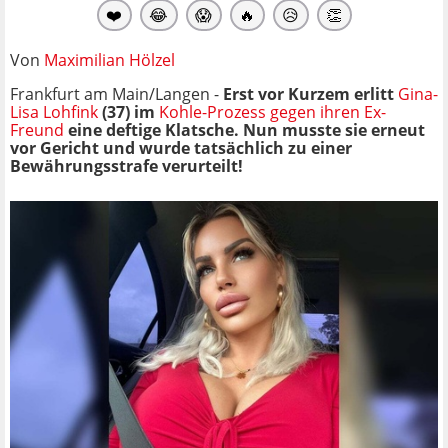
❤️
😂
😱
🔥
😥
👏
Von
Maximilian Hölzel
Frankfurt am Main/Langen -
Erst vor Kurzem erlitt
Gina-
Lisa Lohfink
(37) im
Kohle-Prozess gegen ihren Ex-
Freund
eine deftige Klatsche. Nun musste sie erneut
vor Gericht und wurde tatsächlich zu einer
Bewährungsstrafe verurteilt!