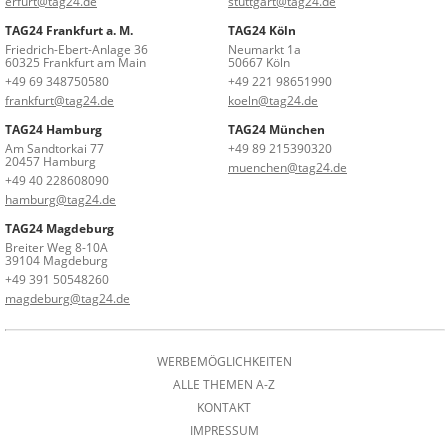
erfurt@tag24.de
stuttgart@tag24.de
TAG24 Frankfurt a. M.
TAG24 Köln
Friedrich-Ebert-Anlage 36
Neumarkt 1a
60325 Frankfurt am Main
50667 Köln
+49 69 348750580
+49 221 98651990
frankfurt@tag24.de
koeln@tag24.de
TAG24 Hamburg
TAG24 München
Am Sandtorkai 77
+49 89 215390320
20457 Hamburg
muenchen@tag24.de
+49 40 228608090
hamburg@tag24.de
TAG24 Magdeburg
Breiter Weg 8-10A
39104 Magdeburg
+49 391 50548260
magdeburg@tag24.de
WERBEMÖGLICHKEITEN
ALLE THEMEN A-Z
KONTAKT
IMPRESSUM