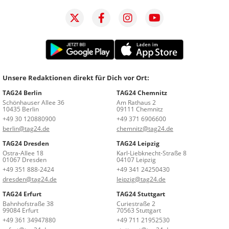
Unsere Redaktionen direkt für Dich vor Ort:
TAG24 Berlin
TAG24 Chemnitz
Schönhauser Allee 36
Am Rathaus 2
10435 Berlin
09111 Chemnitz
+49 30 120880900
+49 371 6906600
berlin@tag24.de
chemnitz@tag24.de
TAG24 Dresden
TAG24 Leipzig
Ostra-Allee 18
Karl-Liebknecht-Straße 8
01067 Dresden
04107 Leipzig
+49 351 888-2424
+49 341 24250430
dresden@tag24.de
leipzig@tag24.de
TAG24 Erfurt
TAG24 Stuttgart
Bahnhofstraße 38
Curiestraße 2
99084 Erfurt
70563 Stuttgart
+49 361 34947880
+49 711 21952530