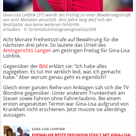
Gina-Lisa Lohfink (37) wurde am Freitag zu einer Bewährungsstrafe
von acht Monaten verurteilt. Drei Jahre lang darf sich der
Realitystar nun keine weiteren Fehltritte
erlauben. ©
Screenshot/Instagram/ginalisa2309
Acht Monate Freiheitsstrafe auf Bewährung für die
nächsten drei Jahre. So lautete das Urteil des
Amtsgerichts Langen
am gestrigen Freitag für Gina-Lisa
Lohfink.
Gegenüber der
Bild
erklärt sie: "Ich habe alles
zugegeben. Es tut mir wirklich leid, was ich gemacht
habe." Aber worum genau geht es eigentlich?
Gleich einer ganzen Reihe von Anklagen sah sich die TV-
Blondine gegenüber. Unter anderem Trunkenheit am
Steuer sowie Fahren ohne Fahrerlaubnis. Bei einem
ersten angesetzten Termin war Gina-Lisa aufgrund von
Krankheit nicht erschienen. Jetzt musste sie allerdings
aussagen.
GINA-LISA LOHFINK
EHEMALIGE BESTE FREUNDIN FÜHLT MIT GINA-LISA: