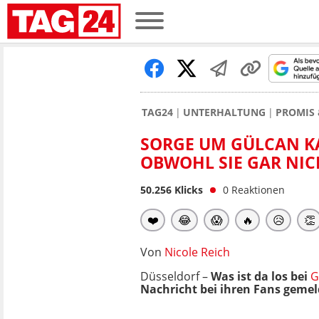
TAG24
UNTERHALTUNG
PROMIS 
SORGE UM GÜLCAN K
OBWOHL SIE GAR NI
50.256
Klicks
0
Reaktionen
❤️
😂
😱
🔥
😥
👏
Von
Nicole Reich
Düsseldorf –
Was ist da los bei
G
Nachricht bei ihren Fans gemel