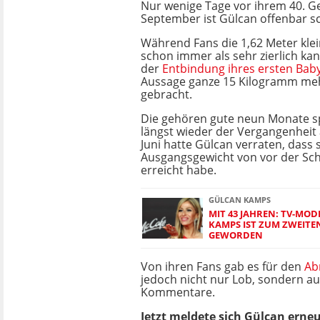
Nur wenige Tage vor ihrem 40. G
September ist Gülcan offenbar sc
Während Fans die 1,62 Meter klei
schon immer als sehr zierlich kan
der
Entbindung ihres ersten Bab
Aussage ganze 15 Kilogramm meh
gebracht.
Die gehören gute neun Monate s
längst wieder der Vergangenheit
Juni hatte Gülcan verraten, dass s
Ausgangsgewicht von vor der Sc
erreicht habe.
GÜLCAN KAMPS
MIT 43 JAHREN: TV-MO
KAMPS IST ZUM ZWEITE
GEWORDEN
Von ihren Fans gab es für den
Ab
jedoch nicht nur Lob, sondern a
Kommentare.
Jetzt meldete sich Gülcan erne