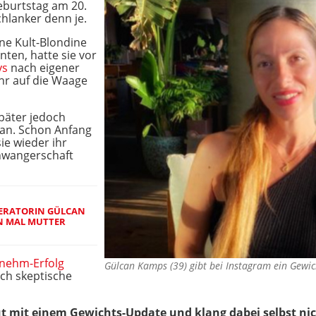
eburtstag am 20.
hlanker denn je.
ne Kult-Blondine
nten, hatte sie vor
ys
nach eigener
r auf die Waage
päter jedoch
 an. Schon Anfang
ie wieder ihr
hwangerschaft
DERATORIN GÜLCAN
N MAL MUTTER
nehm-Erfolg
Gülcan Kamps (39) gibt bei Instagram ein Gew
uch skeptische
ut mit einem Gewichts-Update und klang dabei selbst nic