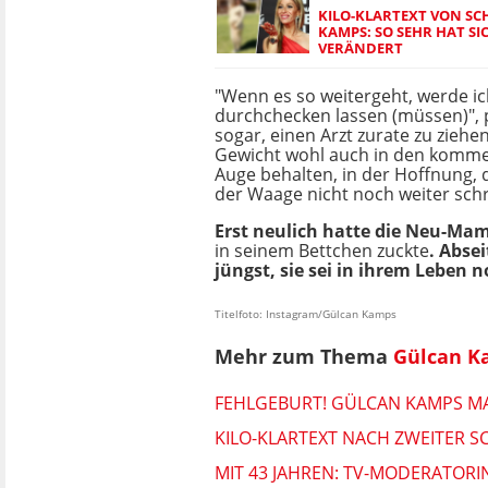
KILO-KLARTEXT VON S
KAMPS: SO SEHR HAT SI
VERÄNDERT
"Wenn es so weitergeht, werde i
durchchecken lassen (müssen)", 
sogar, einen Arzt zurate zu ziehen
Gewicht wohl auch in den kom
Auge behalten, in der Hoffnung, d
der Waage nicht noch weiter sch
Erst neulich hatte die Neu-Mam
in seinem Bettchen zuckte
. Abse
jüngst, sie sei in ihrem Leben 
Titelfoto: Instagram/Gülcan Kamps
Mehr zum Thema
Gülcan K
FEHLGEBURT! GÜLCAN KAMPS MA
KILO-KLARTEXT NACH ZWEITER 
MIT 43 JAHREN: TV-MODERATOR