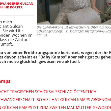
CHWANGERER GÜLCAN
CH IHR KÖRPER
ch mich
plant Gülcan
Die Ex-VIVA-Ikone ist inzwischen leichter als noc
. Sie wird ihr
Schwangerschaft. ©
Montage: Instagram/Gülca
menden Wochen im
Kamps
ass die Zahl auf
rumpft.
a von einer Ernährungspanne berichtet, wegen der ihr K
its davon scheint es "Baby Kamps" aber sehr gut zu geh
noch nie so glücklich gewesen wie aktuell.
amps
:
CHT TRAGISCHEN SCHICKSALSSCHLAG ÖFFENTLICH
SCHWANGERSCHAFT: SO VIEL HAT GÜLCAN KAMPS ABGENO
IN GÜLCAN KAMPS IST ZUM ZWEITEN MAL MUTTER GEWORD