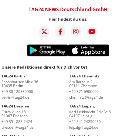
TAG24 NEWS Deutschland GmbH
Hier findest du uns:
Unsere Redaktionen direkt für Dich vor Ort:
TAG24 Berlin
TAG24 Chemnitz
Schönhauser Allee 36
Am Rathaus 2
10435 Berlin
09111 Chemnitz
+49 30 120880900
+49 371 6906600
berlin@tag24.de
chemnitz@tag24.de
TAG24 Dresden
TAG24 Leipzig
Ostra-Allee 18
Karl-Liebknecht-Straße 8
01067 Dresden
04107 Leipzig
+49 351 888-2424
+49 341 24250430
dresden@tag24.de
leipzig@tag24.de