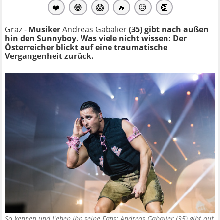
❤️
😂
😱
🔥
😥
👏
Graz -
Musiker
Andreas Gabalier
(35) gibt nach außen
hin den Sunnyboy. Was viele nicht wissen: Der
Österreicher blickt auf eine traumatische
Vergangenheit zurück.
So kennen und lieben ihn seine Fans: Andreas Gabalier (35) gibt auf