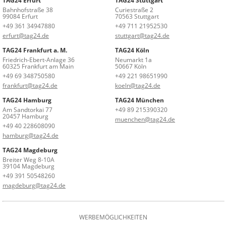
TAG24 Erfurt
TAG24 Stuttgart
Bahnhofstraße 38
Curiestraße 2
99084 Erfurt
70563 Stuttgart
+49 361 34947880
+49 711 21952530
erfurt@tag24.de
stuttgart@tag24.de
TAG24 Frankfurt a. M.
TAG24 Köln
Friedrich-Ebert-Anlage 36
Neumarkt 1a
60325 Frankfurt am Main
50667 Köln
+49 69 348750580
+49 221 98651990
frankfurt@tag24.de
koeln@tag24.de
TAG24 Hamburg
TAG24 München
Am Sandtorkai 77
+49 89 215390320
20457 Hamburg
muenchen@tag24.de
+49 40 228608090
hamburg@tag24.de
TAG24 Magdeburg
Breiter Weg 8-10A
39104 Magdeburg
+49 391 50548260
magdeburg@tag24.de
WERBEMÖGLICHKEITEN