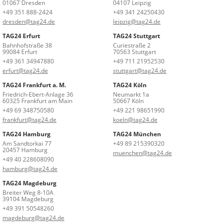
01067 Dresden
04107 Leipzig
+49 351 888-2424
+49 341 24250430
dresden@tag24.de
leipzig@tag24.de
TAG24 Erfurt
TAG24 Stuttgart
Bahnhofstraße 38
Curiestraße 2
99084 Erfurt
70563 Stuttgart
+49 361 34947880
+49 711 21952530
erfurt@tag24.de
stuttgart@tag24.de
TAG24 Frankfurt a. M.
TAG24 Köln
Friedrich-Ebert-Anlage 36
Neumarkt 1a
60325 Frankfurt am Main
50667 Köln
+49 69 348750580
+49 221 98651990
frankfurt@tag24.de
koeln@tag24.de
TAG24 Hamburg
TAG24 München
Am Sandtorkai 77
+49 89 215390320
20457 Hamburg
muenchen@tag24.de
+49 40 228608090
hamburg@tag24.de
TAG24 Magdeburg
Breiter Weg 8-10A
39104 Magdeburg
+49 391 50548260
magdeburg@tag24.de