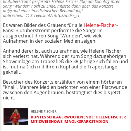
Blutüberströmt performte Helene Fischer (38) am Sonntag ihren
Song "Wunder" noch zu Ende, musste dann aber das Konzert
aufgrund einer "medizinischen Behandlung"
abbrechen. ©
Screenshot/TikTok/indre_cl
Es waren Bilder des Grauens für alle
Helene-Fischer
-
Fans: Blutüberströmt performte die Sängerin
ausgerechnet ihren Song "Wunden", wie viele
Aufnahmen in den sozialen Medien zeigen.
Anhand derer ist auch zu erahnen, wie Helene Fischer
sich verletzt hat. Während der zum Song dazugehörigen
Showeinlage am Trapez ließ die 38-Jährige sich fallen und
ist mutmaßlich mit ihrem Kopf auf die Trapezstange
geknallt.
Besucher des Konzerts erzählten von einem hörbaren
"Knall". Mehrere Medien berichten von einer Platzwunde
zwischen den Augenbrauen, bestätigt ist dies bis jetzt
nicht.
HELENE FISCHER
BUNTES SCHLAGERWOCHENENDE: HELENE FISCHER
MIT ZWEI SHOWS IM VOLKSPARKSTADION