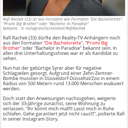
Rafi Rachek (33) ist aus Formaten wie Formaten "Die Bachelorette",
"Promi Big Brother" oder "Bachelor in Paradise"
bekannt. ©
Instagram/Screenshot/RafiRachek
Rafi Rachek (33) dürfte den Reality-TV-Anhängern noch
aus den Formaten "
Die Bachelorette
", "
Promi Big
Brother
" oder "Bachelor in Paradise" bekannt sein. In
allen drei Unterhaltungsshows war er als Kandidat zu
sehen.
Nun hat der gebürtige Syrer aber für negative
Schlagzeilen gesorgt. Aufgrund einer Zehn-Zentner-
Bombe mussten in Düsseldorf-Düsseltal/Zoo in einem
Radius von 500 Metern rund 13.000 Menschen evakuiert
werden.
Doch statt den Anweisungen nachzugehen, weigerte
sich der 33-Jährige zunächst, seine Wohnung zu
verlassen. "Ihr könnt mich mal!!!! Lasst mich in Ruhe
schlafen. Gehe garantiert jetzt nicht raus!!!", polterte Rafi
in seiner Instagram-Story.