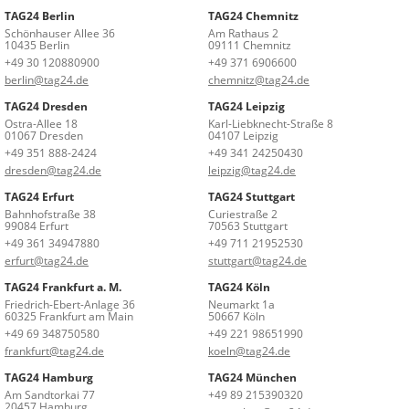
TAG24 Berlin
TAG24 Chemnitz
Schönhauser Allee 36
Am Rathaus 2
10435 Berlin
09111 Chemnitz
+49 30 120880900
+49 371 6906600
berlin@tag24.de
chemnitz@tag24.de
TAG24 Dresden
TAG24 Leipzig
Ostra-Allee 18
Karl-Liebknecht-Straße 8
01067 Dresden
04107 Leipzig
+49 351 888-2424
+49 341 24250430
dresden@tag24.de
leipzig@tag24.de
TAG24 Erfurt
TAG24 Stuttgart
Bahnhofstraße 38
Curiestraße 2
99084 Erfurt
70563 Stuttgart
+49 361 34947880
+49 711 21952530
erfurt@tag24.de
stuttgart@tag24.de
TAG24 Frankfurt a. M.
TAG24 Köln
Friedrich-Ebert-Anlage 36
Neumarkt 1a
60325 Frankfurt am Main
50667 Köln
+49 69 348750580
+49 221 98651990
frankfurt@tag24.de
koeln@tag24.de
TAG24 Hamburg
TAG24 München
Am Sandtorkai 77
+49 89 215390320
20457 Hamburg