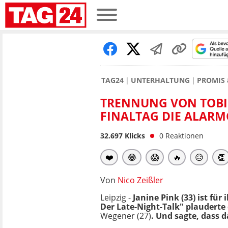
TAG24
UNTERHALTUNG
PROMIS 
TRENNUNG VON TOBI:
FINALTAG DIE ALAR
32.697
Klicks
0
Reaktionen
❤️
😂
😱
🔥
😥
👏
Von
Nico Zeißler
Leipzig -
Janine Pink (33) ist fü
Der Late-Night-Talk" plauderte
Wegener (27)
. Und sagte, dass d