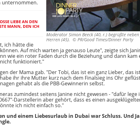
gen unternommen.
SSE LIEBE AN DEN A
E MANN, DEN ICH J
Moderator Simon Beeck (40, r.) begrüßte neben J
Herren (45). ©
PR/Good Times/Dinner Party
, ich hätte die
nnen. Auf mich warten ja genauso Leute", zeigte sich Jani
ann wie ein roter Faden durch die Beziehung und dann kam
nicht funktioniert."
n der Mama gab. "Der Tobi, das ist ein ganz Lieber, das ist
abe ihr ihre Mutter kurz nach dem Finalsieg ins Ohr geflüst
nagen gehabt als die PBB-Gewinnerin selbst.
ameras zumindest seitens Janine nicht gewesen - "dafür lege
0667"-Darstellerin aber gehört, dass es einen ausgeklügelt
könnte ich nicht einfach so."
 und einem Liebesurlaub in Dubai war Schluss. Und Jani
ngle.