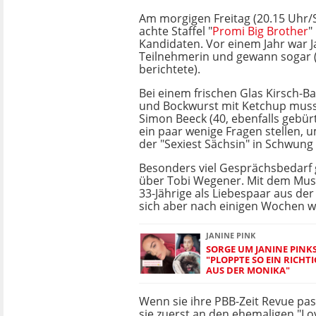
Am morgigen Freitag (20.15 Uhr/Sa
achte Staffel "
Promi Big Brother
"
Kandidaten. Vor einem Jahr war J
Teilnehmerin und gewann sogar
berichtete).
Bei einem frischen Glas Kirsch-Ba
und Bockwurst mit Ketchup mus
Simon Beeck (40, ebenfalls gebür
ein paar wenige Fragen stellen, 
der "Sexiest Sächsin" in Schwung
Besonders viel Gesprächsbedarf 
über Tobi Wegener. Mit dem Musk
33-Jährige als Liebespaar aus de
sich aber nach einigen Wochen w
JANINE PINK
SORGE UM JANINE PIN
"PLOPPTE SO EIN RICHT
AUS DER MONIKA"
Wenn sie ihre PBB-Zeit Revue pas
sie zuerst an den ehemaligen "Lov