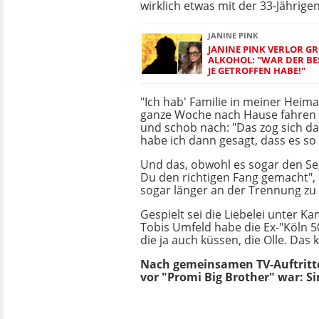
wirklich etwas mit der 33-Jähri
JANINE PINK
JANINE PINK VERLOR GRO
LKOHOL: "WAR DER BEST
E GETROFFEN HABE!"
"Ich hab' Familie in meiner Heimat
ganze Woche nach Hause fahren kö
und schob nach: "Das zog sich d
habe ich dann gesagt, dass es so 
Und das, obwohl es sogar den Sege
Du den richtigen Fang gemacht", h
sogar länger an der Trennung zu 
Gespielt sei die Liebelei unter K
Tobis Umfeld habe die Ex-"Köln 5
die ja auch küssen, die Olle. Das 
Nach gemeinsamen TV-Auftritten
vor "Promi Big Brother" war: Si