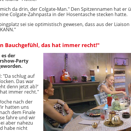
 mich da drin, der Colgate-Man." Den Spitzennamen hat er 
ine Colgate-Zahnpasta in der Hosentasche stecken hatte.
ingplatz sei sie optimistisch gewesen, dass aus der Liaison
- KANN."
in Bauchgefühl, das hat immer recht!"
 es der
ershow-Party
geworden.
: "Da schlug auf
locken. Das war
ht denn jetzt ab?'
hat immer recht."
 Woche nach der
ir hatten uns
nach dem Finale
use fahre und wir
sei aber nahezu
d habe nicht