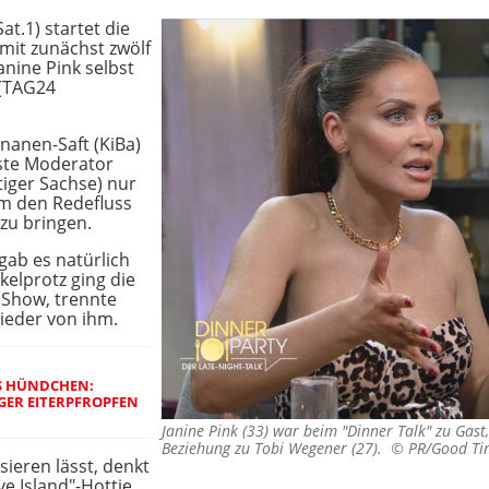
t.1) startet die
 mit zunächst zwölf
anine Pink selbst
 (TAG24
nanen-Saft (KiBa)
ste Moderator
tiger Sachse) nur
um den Redefluss
 zu bringen.
gab es natürlich
elprotz ging die
r Show, trennte
ieder von ihm.
KS HÜNDCHEN:
IGER EITERPFROPFEN
Janine Pink (33) war beim "Dinner Talk" zu Gast,
Beziehung zu Tobi Wegener (27). ©
PR/Good Ti
sieren lässt, denkt
e Island"-Hottie.