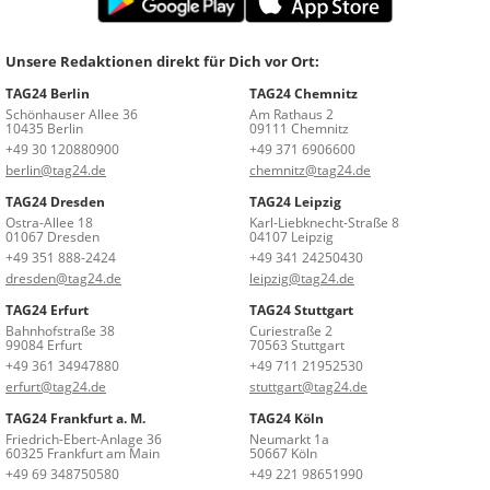
Unsere Redaktionen direkt für Dich vor Ort:
TAG24 Berlin
TAG24 Chemnitz
Schönhauser Allee 36
Am Rathaus 2
10435 Berlin
09111 Chemnitz
+49 30 120880900
+49 371 6906600
berlin@tag24.de
chemnitz@tag24.de
TAG24 Dresden
TAG24 Leipzig
Ostra-Allee 18
Karl-Liebknecht-Straße 8
01067 Dresden
04107 Leipzig
+49 351 888-2424
+49 341 24250430
dresden@tag24.de
leipzig@tag24.de
TAG24 Erfurt
TAG24 Stuttgart
Bahnhofstraße 38
Curiestraße 2
99084 Erfurt
70563 Stuttgart
+49 361 34947880
+49 711 21952530
erfurt@tag24.de
stuttgart@tag24.de
TAG24 Frankfurt a. M.
TAG24 Köln
Friedrich-Ebert-Anlage 36
Neumarkt 1a
60325 Frankfurt am Main
50667 Köln
+49 69 348750580
+49 221 98651990