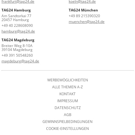
frankfurt@tag24.de
koeln@tag24.de
TAG24 Hamburg
TAG24 München
Am Sandtorkai 77
+49 89 215390320
20457 Hamburg
muenchen@tag24.de
+49 40 228608090
hamburg@tag24.de
TAG24 Magdeburg
Breiter Weg 8-10A
39104 Magdeburg
+49 391 50548260
magdeburg@tag24.de
WERBEMÖGLICHKEITEN
ALLE THEMEN A-Z
KONTAKT
IMPRESSUM
DATENSCHUTZ
AGB
GEWINNSPIELBEDINGUNGEN
COOKIE-EINSTELLUNGEN