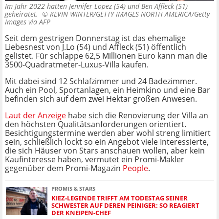
Im Jahr 2022 hatten Jennifer Lopez (54) und Ben Affleck (51)
geheiratet. ©
KEVIN WINTER/GETTY IMAGES NORTH AMERICA/Getty
Images via AFP
Seit dem gestrigen Donnerstag ist das ehemalige
Liebesnest von J.Lo (54) und Affleck (51) öffentlich
gelistet. Für schlappe 62,5 Millionen Euro kann man die
3500-Quadratmeter-Luxus-Villa kaufen.
Mit dabei sind 12 Schlafzimmer und 24 Badezimmer.
Auch ein Pool, Sportanlagen, ein Heimkino und eine Bar
befinden sich auf dem zwei Hektar großen Anwesen.
Laut der Anzeige
habe sich die Renovierung der Villa an
den höchsten Qualitätsanforderungen orientiert.
Besichtigungstermine werden aber wohl streng limitiert
sein, schließlich lockt so ein Angebot viele Interessierte,
die sich Häuser von Stars anschauen wollen, aber kein
Kaufinteresse haben, vermutet ein Promi-Makler
gegenüber dem Promi-Magazin
People
.
PROMIS & STARS
KIEZ-LEGENDE TRIFFT AM TODESTAG SEINER
SCHWESTER AUF DEREN PEINIGER: SO REAGIERT
DER KNEIPEN-CHEF