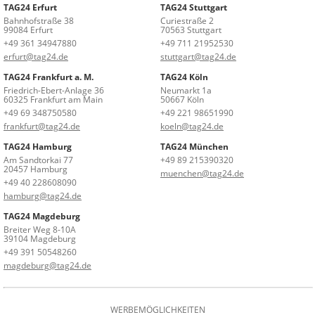
TAG24 Erfurt
TAG24 Stuttgart
Bahnhofstraße 38
Curiestraße 2
99084 Erfurt
70563 Stuttgart
+49 361 34947880
+49 711 21952530
erfurt@tag24.de
stuttgart@tag24.de
TAG24 Frankfurt a. M.
TAG24 Köln
Friedrich-Ebert-Anlage 36
Neumarkt 1a
60325 Frankfurt am Main
50667 Köln
+49 69 348750580
+49 221 98651990
frankfurt@tag24.de
koeln@tag24.de
TAG24 Hamburg
TAG24 München
Am Sandtorkai 77
+49 89 215390320
20457 Hamburg
muenchen@tag24.de
+49 40 228608090
hamburg@tag24.de
TAG24 Magdeburg
Breiter Weg 8-10A
39104 Magdeburg
+49 391 50548260
magdeburg@tag24.de
WERBEMÖGLICHKEITEN