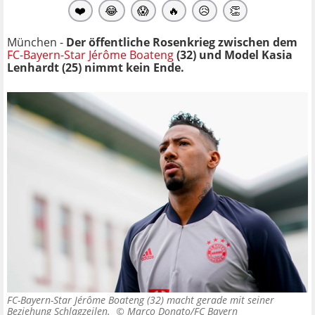
❤️
😂
😱
🔥
😥
👏
München -
Der öffentliche Rosenkrieg zwischen dem
FC-Bayern-Star Jérôme Boateng
(32) und Model
Kasia
Lenhardt (25) nimmt kein Ende.
FC-Bayern-Star Jérôme Boateng (32) macht gerade mit seiner
Beziehung Schlagzeilen. ©
Marco Donato/FC Bayern