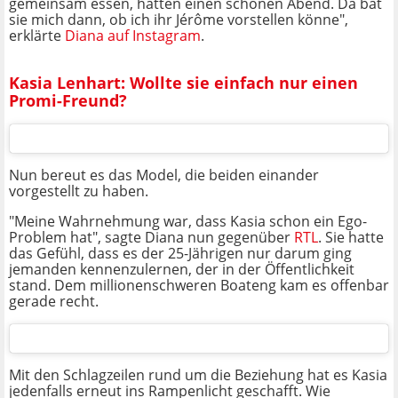
gemeinsam essen, hatten einen schönen Abend. Da bat
sie mich dann, ob ich ihr Jérôme vorstellen könne",
erklärte
Diana auf Instagram
.
Kasia Lenhart: Wollte sie einfach nur einen
Promi-Freund?
Nun bereut es das Model, die beiden einander
vorgestellt zu haben.
"Meine Wahrnehmung war, dass Kasia schon ein Ego-
Problem hat", sagte Diana nun gegenüber
RTL
. Sie hatte
das Gefühl, dass es der 25-Jährigen nur darum ging
jemanden kennenzulernen, der in der Öffentlichkeit
stand. Dem millionenschweren Boateng kam es offenbar
gerade recht.
Mit den Schlagzeilen rund um die Beziehung hat es Kasia
jedenfalls erneut ins Rampenlicht geschafft. Wie