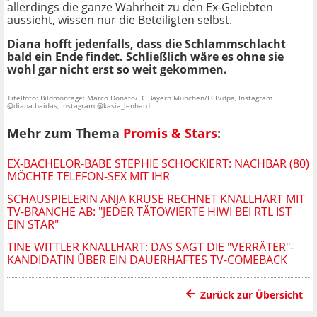
allerdings die ganze Wahrheit zu den Ex-Geliebten
aussieht, wissen nur die Beteiligten selbst.
Diana hofft jedenfalls, dass die Schlammschlacht
bald ein Ende findet. Schließlich wäre es ohne sie
wohl gar nicht erst so weit gekommen.
Titelfoto: Bildmontage: Marco Donato/FC Bayern München/FCB/dpa, Instagram
@diana.baidas, Instagram @kasia_lenhardt
Mehr zum Thema
Promis & Stars
:
EX-BACHELOR-BABE STEPHIE SCHOCKIERT: NACHBAR (80)
MÖCHTE TELEFON-SEX MIT IHR
SCHAUSPIELERIN ANJA KRUSE RECHNET KNALLHART MIT
TV-BRANCHE AB: "JEDER TÄTOWIERTE HIWI BEI RTL IST
EIN STAR"
TINE WITTLER KNALLHART: DAS SAGT DIE "VERRÄTER"-
KANDIDATIN ÜBER EIN DAUERHAFTES TV-COMEBACK
Zurück zur Übersicht