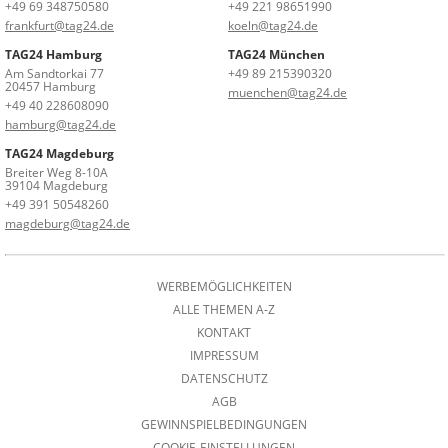
+49 69 348750580
+49 221 98651990
frankfurt@tag24.de
koeln@tag24.de
TAG24 Hamburg
TAG24 München
Am Sandtorkai 77
+49 89 215390320
20457 Hamburg
muenchen@tag24.de
+49 40 228608090
hamburg@tag24.de
TAG24 Magdeburg
Breiter Weg 8-10A
39104 Magdeburg
+49 391 50548260
magdeburg@tag24.de
WERBEMÖGLICHKEITEN
ALLE THEMEN A-Z
KONTAKT
IMPRESSUM
DATENSCHUTZ
AGB
GEWINNSPIELBEDINGUNGEN
COOKIE-EINSTELLUNGEN