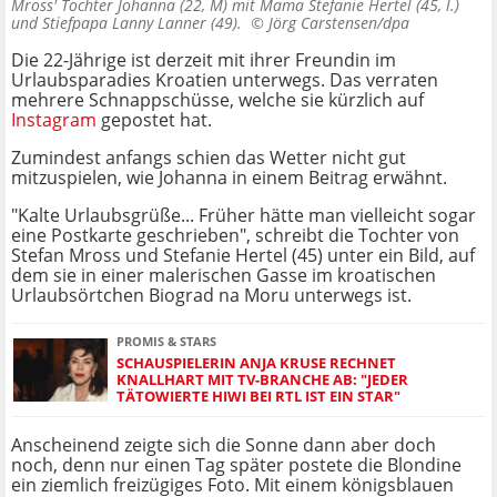
Mross' Tochter Johanna (22, M) mit Mama Stefanie Hertel (45, l.)
und Stiefpapa Lanny Lanner (49). ©
Jörg Carstensen/dpa
Die 22-Jährige ist derzeit mit ihrer Freundin im
Urlaubsparadies Kroatien unterwegs. Das verraten
mehrere Schnappschüsse, welche sie kürzlich auf
Instagram
gepostet hat.
Zumindest anfangs schien das Wetter nicht gut
mitzuspielen, wie Johanna in einem Beitrag erwähnt.
"Kalte Urlaubsgrüße... Früher hätte man vielleicht sogar
eine Postkarte geschrieben", schreibt die Tochter von
Stefan Mross und Stefanie Hertel (45) unter ein Bild, auf
dem sie in einer malerischen Gasse im kroatischen
Urlaubsörtchen Biograd na Moru unterwegs ist.
PROMIS & STARS
SCHAUSPIELERIN ANJA KRUSE RECHNET
KNALLHART MIT TV-BRANCHE AB: "JEDER
TÄTOWIERTE HIWI BEI RTL IST EIN STAR"
Anscheinend zeigte sich die Sonne dann aber doch
noch, denn nur einen Tag später postete die Blondine
ein ziemlich freizügiges Foto. Mit einem königsblauen