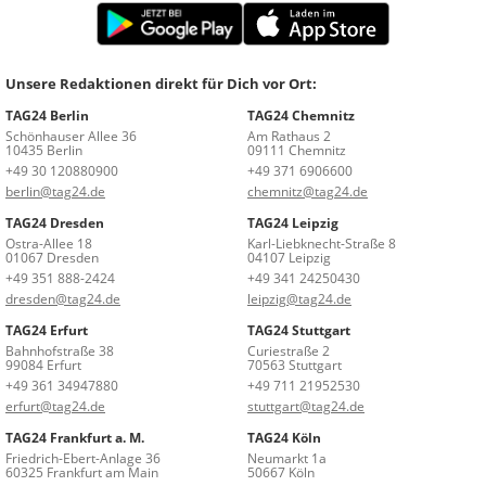
Unsere Redaktionen direkt für Dich vor Ort:
TAG24 Berlin
TAG24 Chemnitz
Schönhauser Allee 36
Am Rathaus 2
10435 Berlin
09111 Chemnitz
+49 30 120880900
+49 371 6906600
berlin@tag24.de
chemnitz@tag24.de
TAG24 Dresden
TAG24 Leipzig
Ostra-Allee 18
Karl-Liebknecht-Straße 8
01067 Dresden
04107 Leipzig
+49 351 888-2424
+49 341 24250430
dresden@tag24.de
leipzig@tag24.de
TAG24 Erfurt
TAG24 Stuttgart
Bahnhofstraße 38
Curiestraße 2
99084 Erfurt
70563 Stuttgart
+49 361 34947880
+49 711 21952530
erfurt@tag24.de
stuttgart@tag24.de
TAG24 Frankfurt a. M.
TAG24 Köln
Friedrich-Ebert-Anlage 36
Neumarkt 1a
60325 Frankfurt am Main
50667 Köln