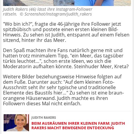
Judith Rakers (46) lässt ihre Instagram-Follower
rätseln. ©
Screenshot/Instagram/judith_rakers
"Wo bin ich?", fragte die 46-Jährige ihre Follower jetzt
spitzbübisch und postete einen ersten kleinen Bild-
Hinweis. Zu sehen ist Judith, entspannt auf einem Felsen
sitzend, hinter ihr das Meer.
Den Spaß machten ihre Fans natürlich gerne mit und
hatten trotz minimalem Tipp, "ein
Meer, das tagsüber
türkis leuchtet…",
schon erste Ideen, wo sich die
Moderatorin aufhalten könnte. Steinhuder Meer, Kreta?
Weitere Bilder beziehungsweise Hinweise folgten auf
dem Fuße. Darunter auch:
"A
uf dem kleinen Foto-
Ausschnitt seht ihr sehr typische und traditionelle
Elemente des Baustils hier…" Zu sehen ist eine braun-
orangene Häuserwand. Judith machte es ihren
Followern dieses Mal nicht einfach.
JUDITH RAKERS
BEIM AUSRÄUMEN IHRER KLEINEN FARM: JUDITH
RAKERS MACHT BEWEGENDE ENTDECKUNG