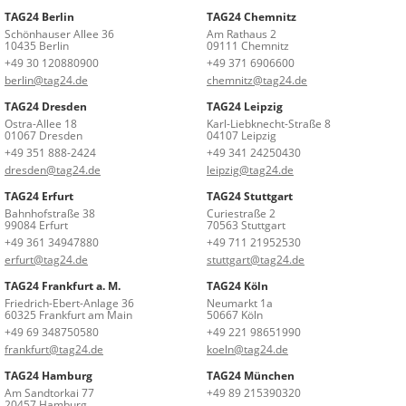
TAG24 Berlin
TAG24 Chemnitz
Schönhauser Allee 36
Am Rathaus 2
10435 Berlin
09111 Chemnitz
+49 30 120880900
+49 371 6906600
berlin@tag24.de
chemnitz@tag24.de
TAG24 Dresden
TAG24 Leipzig
Ostra-Allee 18
Karl-Liebknecht-Straße 8
01067 Dresden
04107 Leipzig
+49 351 888-2424
+49 341 24250430
dresden@tag24.de
leipzig@tag24.de
TAG24 Erfurt
TAG24 Stuttgart
Bahnhofstraße 38
Curiestraße 2
99084 Erfurt
70563 Stuttgart
+49 361 34947880
+49 711 21952530
erfurt@tag24.de
stuttgart@tag24.de
TAG24 Frankfurt a. M.
TAG24 Köln
Friedrich-Ebert-Anlage 36
Neumarkt 1a
60325 Frankfurt am Main
50667 Köln
+49 69 348750580
+49 221 98651990
frankfurt@tag24.de
koeln@tag24.de
TAG24 Hamburg
TAG24 München
Am Sandtorkai 77
+49 89 215390320
20457 Hamburg