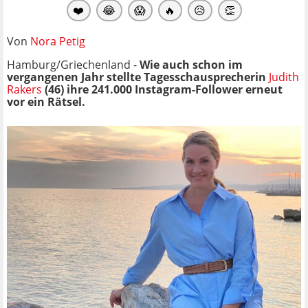
❤️
😂
😱
🔥
😥
👏
Von
Nora Petig
Hamburg/Griechenland -
Wie auch schon im
vergangenen Jahr stellte Tagesschausprecherin
Judith
Rakers
(46) ihre 241.000 Instagram-Follower erneut
vor ein Rätsel.