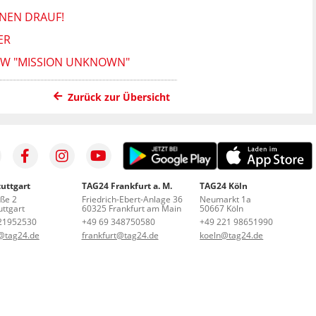
NEN DRAUF!
R
HOW "MISSION UNKNOWN"
Zurück zur Übersicht
uttgart
TAG24 Frankfurt a. M.
TAG24 Köln
aße 2
Friedrich-Ebert-Anlage 36
Neumarkt 1a
ttgart
60325 Frankfurt am Main
50667 Köln
21952530
+49 69 348750580
+49 221 98651990
t@tag24.de
frankfurt@tag24.de
koeln@tag24.de