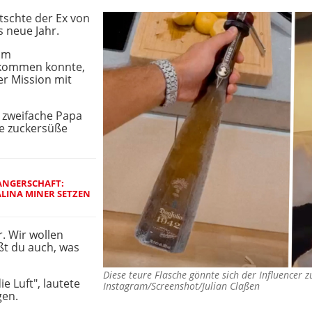
tschte der Ex von
ns neue Jahr.
um
 kommen konnte,
er Mission mit
r zweifache Papa
ie zuckersüße
ANGERSCHAFT:
LINA MINER SETZEN N
r. Wir wollen
ßt du auch, was
Diese teure Flasche gönnte sich der Influencer 
ie Luft", lautete
Instagram/Screenshot/Julian Claßen
gen.