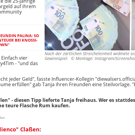
te die 25-Jährige
argeld auf ihrem
 Community
EUNDIN PALINA: SO G
EUER BEI KNOSSI-S
WN"
Nach der zärtlichen Streicheleinheit widmete si
Einfach vier
Gewinnspiel. ©
Montage: Instagram/Screenshot
ty4Tim - "und das
cht jeder Geld", fasste Influencer-Kollegin "diewalsers.offi
äume erfüllen" gab Tanja ihren Freunden eine Steilvorlage. 
en" - diesen Tipp lieferte Tanja freihaus. Wer es stattd
ne teure Flasche Rum kaufen.
aßen
ulienco" Claßen
: