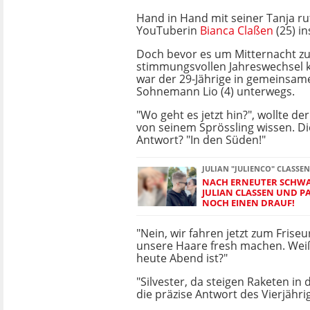
Hand in Hand mit seiner Tanja ru
YouTuberin
Bianca Claßen
(25) i
Doch bevor es um Mitternacht z
stimmungsvollen Jahreswechsel
war der 29-Jährige in gemeinsam
Sohnemann Lio (4) unterwegs.
"Wo geht es jetzt hin?", wollte de
von seinem Sprössling wissen. D
Antwort? "In den Süden!"
JULIAN "JULIENCO" CLASSEN
NACH ERNEUTER SCHW
JULIAN CLASSEN UND PA
OCH EINEN DRAUF!
"Nein, wir fahren jetzt zum Friseu
unsere Haare fresh machen. Wei
heute Abend ist?"
"Silvester, da steigen Raketen in d
die präzise Antwort des Vierjähri