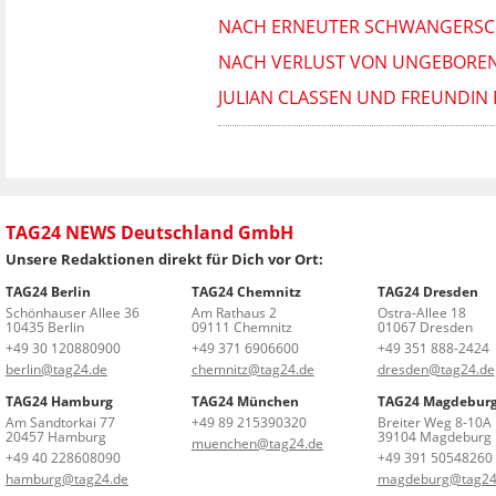
NACH ERNEUTER SCHWANGERSCHA
NACH VERLUST VON UNGEBORENE
JULIAN CLASSEN UND FREUNDIN 
TAG24 NEWS Deutschland GmbH
Unsere Redaktionen direkt für Dich vor Ort:
TAG24 Berlin
TAG24 Chemnitz
TAG24 Dresden
Schönhauser Allee 36
Am Rathaus 2
Ostra-Allee 18
10435 Berlin
09111 Chemnitz
01067 Dresden
+49 30 120880900
+49 371 6906600
+49 351 888-2424
berlin@tag24.de
chemnitz@tag24.de
dresden@tag24.de
TAG24 Hamburg
TAG24 München
TAG24 Magdebur
Am Sandtorkai 77
+49 89 215390320
Breiter Weg 8-10A
20457 Hamburg
39104 Magdeburg
muenchen@tag24.de
+49 40 228608090
+49 391 50548260
hamburg@tag24.de
magdeburg@tag24