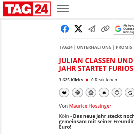
TAG24
UNTERHALTUNG
PROMIS 
JULIAN CLASSEN UND 
AHR STARTET FURIOS!
3.625
Klicks
0
Reaktionen
❤️
😂
😱
🔥
😥
👏
Von
Maurice Hossinger
Köln -
Das neue Jahr steckt noch
gemeinsam mit seiner Freundi
Euro!