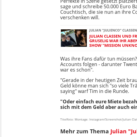
Perfekte in Szene gesetzt platzier
sage und schreibe 50.000 Euro B
Couchtisch, die sie nun an ihre
verschenken will.
JULIAN "JULIENCO" CLASSEN
JULIAN CLASSEN UND FR
RUSELIG WAR IHR ABENT
HOW "MISSION UNKNO
Was ihre Fans dafür tun müssen? 
Accounts folgen - darunter Twen
war es schon".
"Gerade in der heutigen Zeit brau
Geld könne man sich "so viele Tr
saying" warf Tim in die Runde.
"Oder einfach eure Miete bezahl
sich mit dem Geld aber auch ei
Titelfoto: Montage: Instagram/Screenshot/Julian Cl
Mehr zum Thema
Julian "J