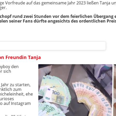
nge Vorfreude auf das gemeinsame Jahr 2023 ließen Tanja und
ger.
schopf rund zwei Stunden vor dem feierlichen Übergang 
elen seiner Fans dürfte angesichts des ordentlichen Prei
on Freundin Tanja
nnyboy den
r sich
Jahr zu starten,
nktlich zum
icheleinheit, ehe
urioses
o auf Instagram