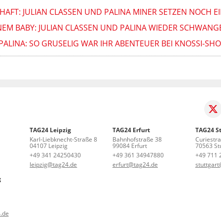
FT: JULIAN CLASSEN UND PALINA MINER SETZEN NOCH EI
M BABY: JULIAN CLASSEN UND PALINA WIEDER SCHWANGE
PALINA: SO GRUSELIG WAR IHR ABENTEUER BEI KNOSSI-S
TAG24 Leipzig
TAG24 Erfurt
TAG24 St
Karl-Liebknecht-Straße 8
Bahnhofstraße 38
Curiestr
04107 Leipzig
99084 Erfurt
70563 Stu
+49 341 24250430
+49 361 34947880
+49 711 
leipzig@tag24.de
erfurt@tag24.de
stuttgar
g
.de