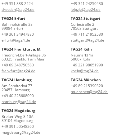
+49 351 888-2424
+49 341 24250430
dresden@tag24.de
leipzig@tag24.de
TAG24 Erfurt
TAG24 Stuttgart
Bahnhofstraße 38
Curiestraße 2
99084 Erfurt
70563 Stuttgart
+49 361 34947880
+49 711 21952530
erfurt@tag24.de
stuttgart@tag24.de
TAG24 Frankfurt a. M.
TAG24 Köln
Friedrich-Ebert-Anlage 36
Neumarkt 1a
60325 Frankfurt am Main
50667 Köln
+49 69 348750580
+49 221 98651990
frankfurt@tag24.de
koeln@tag24.de
TAG24 Hamburg
TAG24 München
Am Sandtorkai 77
+49 89 215390320
20457 Hamburg
muenchen@tag24.de
+49 40 228608090
hamburg@tag24.de
TAG24 Magdeburg
Breiter Weg 8-10A
39104 Magdeburg
+49 391 50548260
magdeburg@tag24.de