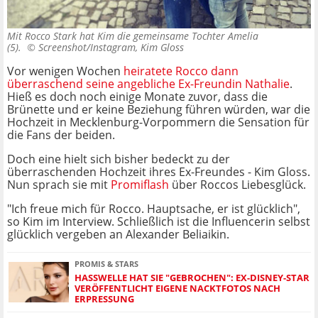
Mit Rocco Stark hat Kim die gemeinsame Tochter Amelia
(5). ©
Screenshot/Instagram, Kim Gloss
Vor wenigen Wochen
heiratete Rocco dann
überraschend seine angebliche Ex-Freundin Nathalie
.
Hieß es doch noch einige Monate zuvor, dass die
Brünette und er keine Beziehung führen würden, war die
Hochzeit in Mecklenburg-Vorpommern die Sensation für
die Fans der beiden.
Doch eine hielt sich bisher bedeckt zu der
überraschenden Hochzeit ihres Ex-Freundes - Kim Gloss.
Nun sprach sie mit
Promiflash
über Roccos Liebesglück.
"Ich freue mich für Rocco. Hauptsache, er ist glücklich",
so Kim im Interview. Schließlich ist die Influencerin selbst
glücklich vergeben an Alexander Beliaikin.
PROMIS & STARS
HASSWELLE HAT SIE "GEBROCHEN": EX-DISNEY-STAR
VERÖFFENTLICHT EIGENE NACKTFOTOS NACH
ERPRESSUNG