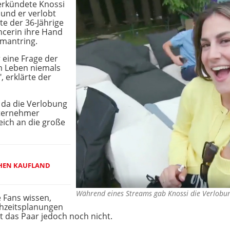
verkündete Knossi
 und er verlobt
ete der 36-Jährige
encerin ihre Hand
amantring.
 eine Frage der
em Leben niemals
, erklärte der
, da die Verlobung
nternehmer
leich an die große
CHEN KAUFLAND
Während eines Streams gab Knossi die Verlob
e Fans wissen,
chzeitsplanungen
t das Paar jedoch noch nicht.