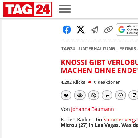
TAG24
UNTERHALTUNG
PROMIS 
KNOSSI GIBT VERLOB
MACHEN OHNE ENDE
4.202
Klicks
0
Reaktionen
❤️
😂
😱
🔥
😥
👏
Von
Johanna Baumann
Baden-Baden -
Im
Sommer vergan
Mitrou (27) in Las Vegas. Was d