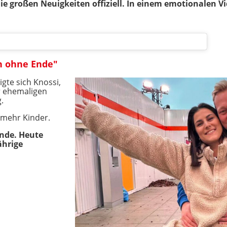
e großen Neuigkeiten offiziell. In einem emotionalen Vi
n ohne Ende"
gte sich Knossi,
r ehemaligen
.
 mehr Kinder.
Ende. Heute
ährige