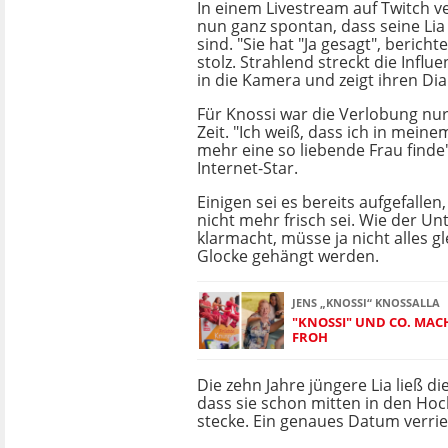
In einem Livestream auf Twitch 
nun ganz spontan, dass seine Lia
sind. "Sie hat "Ja gesagt", bericht
stolz. Strahlend streckt die Influ
in die Kamera und zeigt ihren Di
Für Knossi war die Verlobung nur
Zeit. "Ich weiß, dass ich in mein
mehr eine so liebende Frau finde"
Internet-Star.
Einigen sei es bereits aufgefallen
nicht mehr frisch sei. Wie der U
klarmacht, müsse ja nicht alles g
Glocke gehängt werden.
JENS „KNOSSI“ KNOSSALLA
"KNOSSI" UND CO. MA
FROH
Die zehn Jahre jüngere Lia ließ di
dass sie schon mitten in den Ho
stecke. Ein genaues Datum verrie