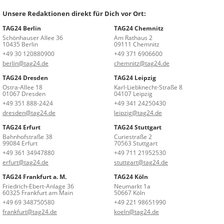
Unsere Redaktionen direkt für Dich vor Ort:
TAG24 Berlin
TAG24 Chemnitz
Schönhauser Allee 36
Am Rathaus 2
10435 Berlin
09111 Chemnitz
+49 30 120880900
+49 371 6906600
berlin@tag24.de
chemnitz@tag24.de
TAG24 Dresden
TAG24 Leipzig
Ostra-Allee 18
Karl-Liebknecht-Straße 8
01067 Dresden
04107 Leipzig
+49 351 888-2424
+49 341 24250430
dresden@tag24.de
leipzig@tag24.de
TAG24 Erfurt
TAG24 Stuttgart
Bahnhofstraße 38
Curiestraße 2
99084 Erfurt
70563 Stuttgart
+49 361 34947880
+49 711 21952530
erfurt@tag24.de
stuttgart@tag24.de
TAG24 Frankfurt a. M.
TAG24 Köln
Friedrich-Ebert-Anlage 36
Neumarkt 1a
60325 Frankfurt am Main
50667 Köln
+49 69 348750580
+49 221 98651990
frankfurt@tag24.de
koeln@tag24.de