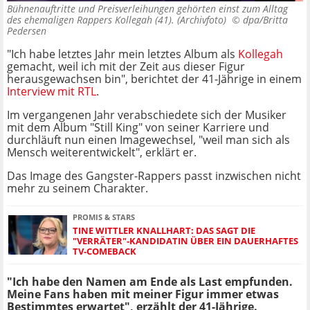
Bühnenauftritte und Preisverleihungen gehörten einst zum Alltag
des ehemaligen Rappers Kollegah (41). (Archivfoto) ©
dpa/Britta
Pedersen
"Ich habe letztes Jahr mein letztes Album als
Kollegah
gemacht, weil ich mit der Zeit aus dieser Figur
herausgewachsen bin", berichtet der 41-Jährige in einem
Interview mit RTL
.
Im vergangenen Jahr verabschiedete sich der Musiker
mit dem Album "Still King" von seiner Karriere und
durchläuft nun einen Imagewechsel, "weil man sich als
Mensch weiterentwickelt", erklärt er.
Das Image des Gangster-Rappers passt inzwischen nicht
mehr zu seinem Charakter.
PROMIS & STARS
TINE WITTLER KNALLHART: DAS SAGT DIE
"VERRÄTER"-KANDIDATIN ÜBER EIN DAUERHAFTES
TV-COMEBACK
"Ich habe den Namen am Ende als Last empfunden.
Meine Fans haben mit meiner Figur immer etwas
Bestimmtes erwartet", erzählt der 41-Jährige.