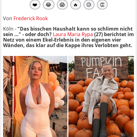
❤️
😂
😱
🔥
😥
👏
Von
Frederick Rook
Köln -
"Das bisschen Haushalt kann so schlimm nicht
sein …" - oder doch?
Laura Maria Rypa
(27) berichtet im
Netz von einem Ekel-Erlebnis in den eigenen vier
Wänden, das klar auf die Kappe ihres Verlobten geht.