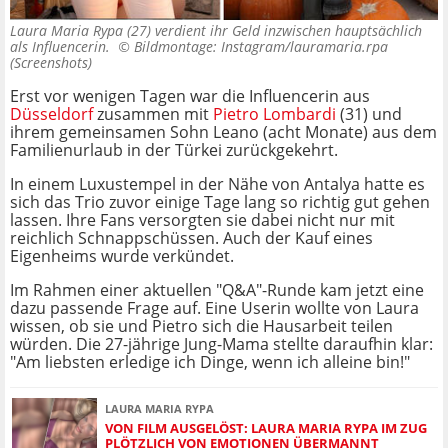
Laura Maria Rypa (27) verdient ihr Geld inzwischen hauptsächlich
als Influencerin. ©
Bildmontage: Instagram/lauramaria.rpa
(Screenshots)
Erst vor wenigen Tagen war die Influencerin aus
Düsseldorf
zusammen mit
Pietro Lombardi
(31) und
ihrem gemeinsamen Sohn Leano (acht Monate) aus dem
Familienurlaub in der Türkei zurückgekehrt.
In einem Luxustempel in der Nähe von Antalya hatte es
sich das Trio zuvor einige Tage lang so richtig gut gehen
lassen. Ihre Fans versorgten sie dabei nicht nur mit
reichlich Schnappschüssen. Auch der Kauf eines
Eigenheims wurde verkündet.
Im Rahmen einer aktuellen "Q&A"-Runde kam jetzt eine
dazu passende Frage auf. Eine Userin wollte von Laura
wissen, ob sie und Pietro sich die Hausarbeit teilen
würden. Die 27-jährige Jung-Mama stellte daraufhin klar:
"Am liebsten erledige ich Dinge, wenn ich alleine bin!"
LAURA MARIA RYPA
VON FILM AUSGELÖST: LAURA MARIA RYPA IM ZUG
PLÖTZLICH VON EMOTIONEN ÜBERMANNT