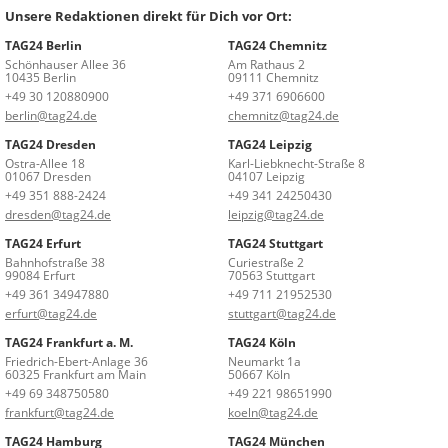
Unsere Redaktionen direkt für Dich vor Ort:
TAG24 Berlin
TAG24 Chemnitz
Schönhauser Allee 36
Am Rathaus 2
10435 Berlin
09111 Chemnitz
+49 30 120880900
+49 371 6906600
berlin@tag24.de
chemnitz@tag24.de
TAG24 Dresden
TAG24 Leipzig
Ostra-Allee 18
Karl-Liebknecht-Straße 8
01067 Dresden
04107 Leipzig
+49 351 888-2424
+49 341 24250430
dresden@tag24.de
leipzig@tag24.de
TAG24 Erfurt
TAG24 Stuttgart
Bahnhofstraße 38
Curiestraße 2
99084 Erfurt
70563 Stuttgart
+49 361 34947880
+49 711 21952530
erfurt@tag24.de
stuttgart@tag24.de
TAG24 Frankfurt a. M.
TAG24 Köln
Friedrich-Ebert-Anlage 36
Neumarkt 1a
60325 Frankfurt am Main
50667 Köln
+49 69 348750580
+49 221 98651990
frankfurt@tag24.de
koeln@tag24.de
TAG24 Hamburg
TAG24 München