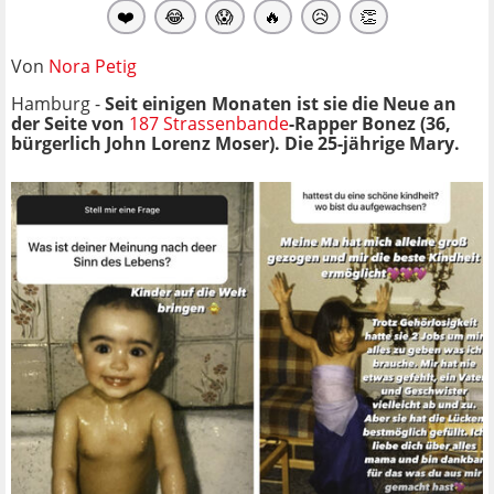
❤️
😂
😱
🔥
😥
👏
Von
Nora Petig
Hamburg -
Seit einigen Monaten ist sie die Neue an
der Seite von
187 Strassenbande
-Rapper Bonez (36,
bürgerlich John Lorenz Moser). Die 25-jährige Mary.