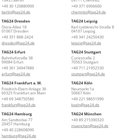
10435 Berlin
09111 Chemnitz
+49 30 120880900
+49 371 6906600
berlin@tag24.de
chemnitz@tag24.de
TAG24 Dresden
TAG24 Leipzig
Ostra-Allee 18
Karl-Liebknecht-Straße 8
01067 Dresden
04107 Leipzig
+49 351 888-2424
+49 341 24250430
dresden@tag24.de
leipzig@tag24.de
TAG24 Erfurt
TAG24 Stuttgart
Bahnhofstraße 38
Curiestraße 2
99084 Erfurt
70563 Stuttgart
+49 361 34947880
+49 711 21952530
erfurt@tag24.de
stuttgart@tag24.de
TAG24 Frankfurt a. M.
TAG24 Köln
Friedrich-Ebert-Anlage 36
Neumarkt 1a
60325 Frankfurt am Main
50667 Köln
+49 69 348750580
+49 221 98651990
frankfurt@tag24.de
koeln@tag24.de
TAG24 Hamburg
TAG24 München
Am Sandtorkai 77
+49 89 215390320
20457 Hamburg
muenchen@tag24.de
+49 40 228608090
hamburg@tag24.de