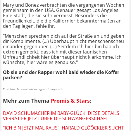
Mary und Bonez verbrachten die vergangenen Wochen
gemeinsam in den USA. Genauer gesagt Los Angeles.
Eine Stadt, die sie sehr vermisst. Besonders die
Freundlichkeit, die die Kalifornier bekanntermaßen an
den Tag legen, fehle ihr.
"Menschen sprechen dich auf der Straße an und geben
dir Komplimente. (...) Überhaupt nicht menschenscheu
einander gegenüber. (...) Seitdem ich hier bin hab ich
extrem gemerkt, dass ich mit dieser launischen
Unfreundlichkeit hier überhaupt nicht klarkomme. Ich
wünschte, hier wäre es genau so."
Ob sie und der Rapper wohl bald wieder die Koffer
packen?
Titelfoto: Screenshot/Instagram/marys.crib
Mehr zum Thema
Promis & Stars
:
DAVID SCHUMACHER IM BABY-GLÜCK: DIESE DETAILS
VERRÄT ER JETZT ÜBER DIE SCHWANGERSCHAFT
"ICH BIN JETZT MAL RAUS": HARALD GLÖÖCKLER SUCHT