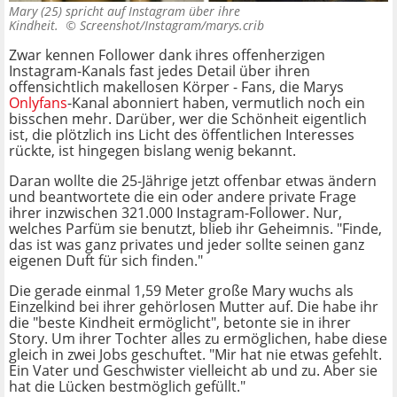
Mary (25) spricht auf Instagram über ihre
Kindheit. ©
Screenshot/Instagram/marys.crib
Zwar kennen Follower dank ihres offenherzigen
Instagram-Kanals fast jedes Detail über ihren
offensichtlich makellosen Körper - Fans, die Marys
Onlyfans
-Kanal abonniert haben, vermutlich noch ein
bisschen mehr. Darüber, wer die Schönheit eigentlich
ist, die plötzlich ins Licht des öffentlichen Interesses
rückte, ist hingegen bislang wenig bekannt.
Daran wollte die 25-Jährige jetzt offenbar etwas ändern
und beantwortete die ein oder andere private Frage
ihrer inzwischen 321.000 Instagram-Follower. Nur,
welches Parfüm sie benutzt, blieb ihr Geheimnis. "Finde,
das ist was ganz privates und jeder sollte seinen ganz
eigenen Duft für sich finden."
Die gerade einmal 1,59 Meter große Mary wuchs als
Einzelkind bei ihrer gehörlosen Mutter auf. Die habe ihr
die "beste Kindheit ermöglicht", betonte sie in ihrer
Story. Um ihrer Tochter alles zu ermöglichen, habe diese
gleich in zwei Jobs geschuftet. "Mir hat nie etwas gefehlt.
Ein Vater und Geschwister vielleicht ab und zu. Aber sie
hat die Lücken bestmöglich gefüllt."