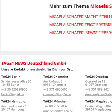
Mehr zum Thema
Micaela S
MICAELA SCHÄFER MACHT SCHLUSS
MICAELA SCHÄFER ZEIGT ERSTMAL
MICAELA SCHÄFER IM WM-FIEBER:
TAG24 NEWS Deutschland GmbH
Unsere Redaktionen direkt für Dich vor Ort:
TAG24 Berlin
TAG24 Chemnitz
TAG24 Dresden
Schönhauser Allee 36
Am Rathaus 2
Ostra-Allee 18
10435 Berlin
09111 Chemnitz
01067 Dresden
+49 30 120880900
+49 371 6906600
+49 351 888-2424
berlin@tag24.de
chemnitz@tag24.de
dresden@tag24.de
TAG24 Hamburg
TAG24 München
TAG24 Magdebur
Am Sandtorkai 77
+49 89 215390320
Breiter Weg 8-10A
20457 Hamburg
39104 Magdeburg
muenchen@tag24.de