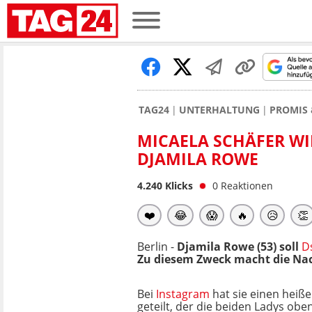
TAG24
UNTERHALTUNG
PROMIS 
MICAELA SCHÄFER WI
DJAMILA ROWE
4.240
Klicks
0
Reaktionen
❤️
😂
😱
🔥
😥
👏
Berlin -
Djamila Rowe (53) soll
D
Zu diesem Zweck macht die Nac
Bei
Instagram
hat sie einen hei
geteilt, der die beiden Ladys obe