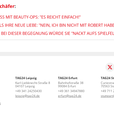
chäfer
:
 MIT BEAUTY-OPS: "ES REICHT EINFACH!"
S IHRE NEUE LIEBE: "NEIN, ICH BIN NICHT MIT ROBERT HA
 BEI DIESER BEGEGNUNG WÜRDE SIE "NACKT AUFS SPIELFEL
TAG24 Leipzig
TAG24 Erfurt
TAG24 St
Karl-Liebknecht-Straße 8
Bahnhofstraße 38
Curiestr
04107 Leipzig
99084 Erfurt
70563 Stu
+49 341 24250430
+49 361 34947880
+49 711 
leipzig@tag24.de
erfurt@tag24.de
stuttgar
g