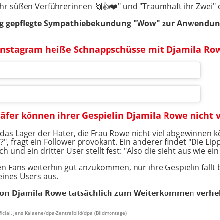
ihr süßen Verführerinnen 🙌👍❤️" und "Traumhaft ihr Zwei" o
ig gepflegte Sympathiebekundung "Wow" zur Anwendun
i Instagram heiße Schnappschüsse mit Djamila Ro
häfer können ihrer Gespielin Djamila Rowe nicht 
das Lager der Hater, die Frau Rowe nicht viel abgewinnen k
", fragt ein Follower provokant. Ein anderer findet "Die Lipp
h und ein dritter User stellt fest: "Also die sieht aus wie ein 
n Fans weiterhin gut anzukommen, nur ihre Gespielin fällt 
 eines Users aus.
ktion Djamila Rowe tatsächlich zum Weiterkommen verhe
ficial, Jens Kalaene/dpa-Zentralbild/dpa (Bildmontage)