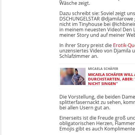
Wäsche zeigt.
Dazu schreibt sie: Soviel zeigt un
DSCHUNGELSTAR @djamilarowe 
nicht im Tinyhouse bei @ichbineins
in meinem neuesten Video! Den Li
meiner Story und auf meiner Web
In ihrer Story preist die
Erotik-Q
unzensiertes Video von Djamila u
Schlafzimmer an.
MICAELA SCHÄFER
MICAELA SCHÄFER WIL
DURCHSTARTEN, ABER: 
NICHT SINGEN"
Die Vorstellung, die beiden Dam
splitterfasernackt zu sehen, kom
bei allen Usern gut an.
Einerseits ist die Freude groß u
obligatorischen Herzen, Flammen
Emojis gibt es auch Komplimente