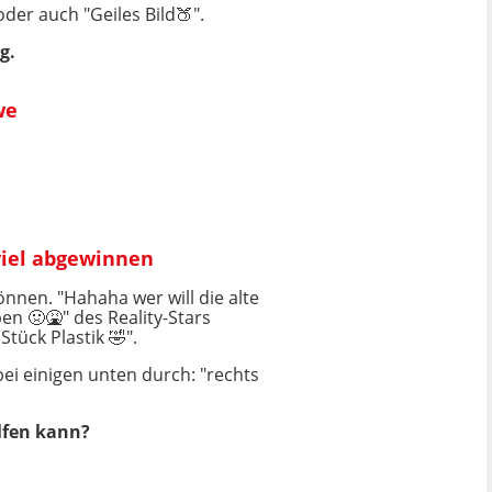
der auch "Geiles Bild🍑".
g.
we
viel abgewinnen
önnen. "Hahaha wer will die alte
en 🤢🤮" des Reality-Stars
Stück Plastik 🤣".
bei einigen unten durch: "rechts
lfen kann?