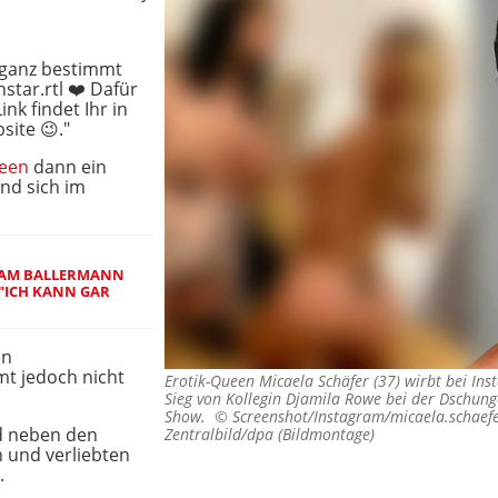
s
ganz bestimmt
tar.rtl ❤️ Dafür
nk findet Ihr in
site 😉."
ueen
dann ein
nd sich im
L AM BALLERMANN
"ICH KANN GAR
en
mt jedoch nicht
Erotik-Queen Micaela Schäfer (37) wirbt bei Ins
Sieg von Kollegin Djamila Rowe bei der Dschung
Show. ©
Screenshot/Instagram/micaela.schaefer
nd neben den
Zentralbild/dpa (Bildmontage)
 und verliebten
.