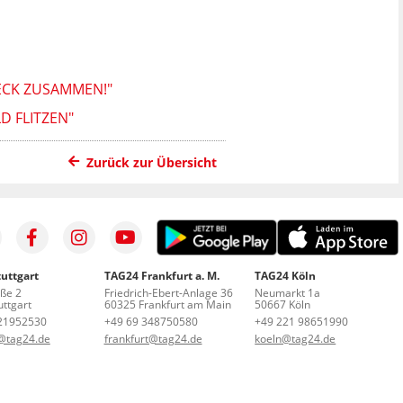
BECK ZUSAMMEN!"
D FLITZEN"
Zurück zur Übersicht
uttgart
TAG24 Frankfurt a. M.
TAG24 Köln
aße 2
Friedrich-Ebert-Anlage 36
Neumarkt 1a
ttgart
60325 Frankfurt am Main
50667 Köln
21952530
+49 69 348750580
+49 221 98651990
t@tag24.de
frankfurt@tag24.de
koeln@tag24.de