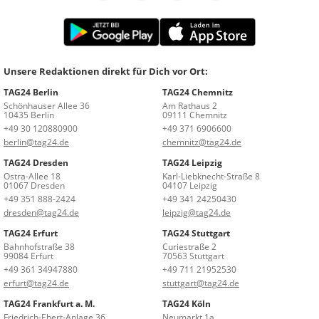
Unsere Redaktionen direkt für Dich vor Ort:
TAG24 Berlin
TAG24 Chemnitz
Schönhauser Allee 36
Am Rathaus 2
10435 Berlin
09111 Chemnitz
+49 30 120880900
+49 371 6906600
berlin@tag24.de
chemnitz@tag24.de
TAG24 Dresden
TAG24 Leipzig
Ostra-Allee 18
Karl-Liebknecht-Straße 8
01067 Dresden
04107 Leipzig
+49 351 888-2424
+49 341 24250430
dresden@tag24.de
leipzig@tag24.de
TAG24 Erfurt
TAG24 Stuttgart
Bahnhofstraße 38
Curiestraße 2
99084 Erfurt
70563 Stuttgart
+49 361 34947880
+49 711 21952530
erfurt@tag24.de
stuttgart@tag24.de
TAG24 Frankfurt a. M.
TAG24 Köln
Friedrich-Ebert-Anlage 36
Neumarkt 1a