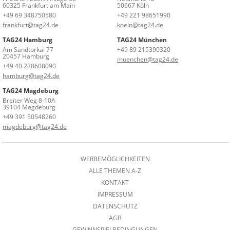
60325 Frankfurt am Main
50667 Köln
+49 69 348750580
+49 221 98651990
frankfurt@tag24.de
koeln@tag24.de
TAG24 Hamburg
TAG24 München
Am Sandtorkai 77
+49 89 215390320
20457 Hamburg
muenchen@tag24.de
+49 40 228608090
hamburg@tag24.de
TAG24 Magdeburg
Breiter Weg 8-10A
39104 Magdeburg
+49 391 50548260
magdeburg@tag24.de
WERBEMÖGLICHKEITEN
ALLE THEMEN A-Z
KONTAKT
IMPRESSUM
DATENSCHUTZ
AGB
GEWINNSPIELBEDINGUNGEN