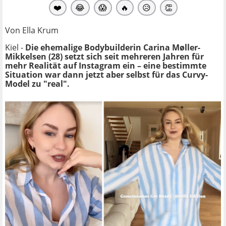
❤️
😂
😱
🔥
😥
👏
Von Ella Krum
Kiel -
Die ehemalige
Bodybuilderin
Carina Møller-
Mikkelsen (28) setzt sich seit mehreren Jahren für
m
ehr Realität auf Instagram ein – eine bestimmte
Situation war dann jetzt aber selbst für das Curvy-
Model zu "real".