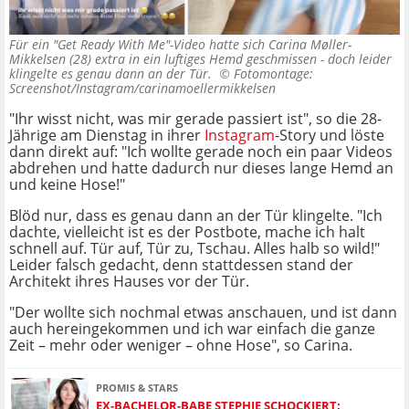
Für ein "Get Ready With Me"-Video hatte sich Carina Møller-
Mikkelsen (28) extra in ein luftiges Hemd geschmissen - doch leider
klingelte es genau dann an der Tür. ©
Fotomontage:
Screenshot/Instagram/carinamoellermikkelsen
"Ihr wisst nicht, was mir gerade passiert ist", so die 28-
Jährige am Dienstag in ihrer
Instagram
-Story und löste
dann direkt auf:
"Ich wollte gerade noch ein paar Videos
abdrehen und hatte dadurch nur dieses lange Hemd an
und keine Hose!"
Blöd nur, dass es genau dann an der Tür klingelte.
"Ich
dachte, vielleicht ist es der Postbote, mache ich halt
schnell auf. Tür auf, Tür zu, Tschau. Alles halb so wild!"
Leider falsch gedacht, denn stattdessen stand der
Architekt ihres Hauses vor der Tür.
"Der wollte sich nochmal etwas anschauen, und ist dann
auch hereingekommen und ich war einfach die ganze
Zeit – mehr oder weniger – ohne Hose", so Carina
.
PROMIS & STARS
EX-BACHELOR-BABE STEPHIE SCHOCKIERT: