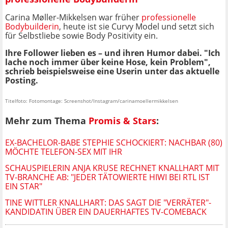
Carina Møller-Mikkelsen war früher
professionelle
Bodybuilderin
, heute ist sie Curvy Model und setzt sich
für Selbstliebe sowie Body Positivity ein.
Ihre Follower lieben es – und ihren Humor dabei. "
Ich
lache noch immer über keine Hose, kein Problem",
schrieb beispielsweise eine Userin unter das aktuelle
Posting.
Titelfoto: Fotomontage: Screenshot/Instagram/carinamoellermikkelsen
Mehr zum Thema
Promis & Stars
:
EX-BACHELOR-BABE STEPHIE SCHOCKIERT: NACHBAR (80)
MÖCHTE TELEFON-SEX MIT IHR
SCHAUSPIELERIN ANJA KRUSE RECHNET KNALLHART MIT
TV-BRANCHE AB: "JEDER TÄTOWIERTE HIWI BEI RTL IST
EIN STAR"
TINE WITTLER KNALLHART: DAS SAGT DIE "VERRÄTER"-
KANDIDATIN ÜBER EIN DAUERHAFTES TV-COMEBACK