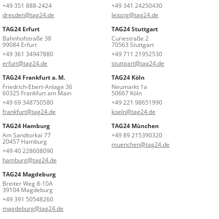
+49 351 888-2424
+49 341 24250430
dresden@tag24.de
leipzig@tag24.de
TAG24 Erfurt
TAG24 Stuttgart
Bahnhofstraße 38
Curiestraße 2
99084 Erfurt
70563 Stuttgart
+49 361 34947880
+49 711 21952530
erfurt@tag24.de
stuttgart@tag24.de
TAG24 Frankfurt a. M.
TAG24 Köln
Friedrich-Ebert-Anlage 36
Neumarkt 1a
60325 Frankfurt am Main
50667 Köln
+49 69 348750580
+49 221 98651990
frankfurt@tag24.de
koeln@tag24.de
TAG24 Hamburg
TAG24 München
Am Sandtorkai 77
+49 89 215390320
20457 Hamburg
muenchen@tag24.de
+49 40 228608090
hamburg@tag24.de
TAG24 Magdeburg
Breiter Weg 8-10A
39104 Magdeburg
+49 391 50548260
magdeburg@tag24.de