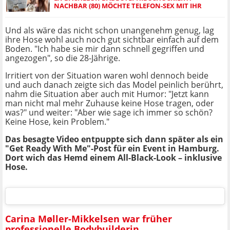
NACHBAR (80) MÖCHTE TELEFON-SEX MIT IHR
Und als wäre das nicht schon unangenehm genug, lag
ihre Hose wohl auch noch gut sichtbar einfach auf dem
Boden.
"Ich habe sie mir dann schnell gegriffen und
angezogen", so die 28-Jährige.
Irritiert von der Situation
waren wohl dennoch beide
und auch danach zeigte sich das Model peinlich berührt,
na
hm die Situation aber auch mit Humor: "Jetzt kann
man nicht mal mehr Zuhause keine Hose tragen, oder
was?" und weiter: "Aber wie sage ich immer so schön?
Keine Hose, kein Problem."
Das besagte Video entpuppte sich dann später als ein
"Get Ready With Me"-Post für ein Event in Hamburg.
Dort wich das Hemd einem All-Black-Look – inklusive
Hose.
Carina Møller-Mikkelsen war früher
professionelle Bodybuilderin