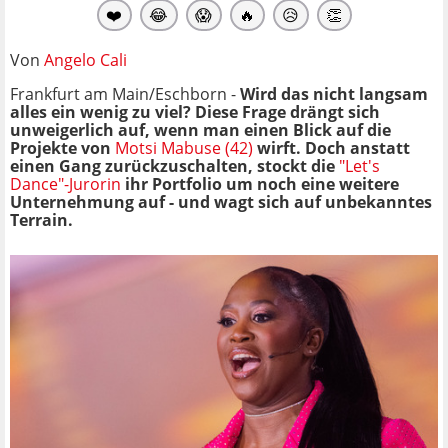
❤️
😂
😱
🔥
😥
👏
Von
Angelo Cali
Frankfurt am Main/Eschborn -
Wird das nicht langsam
alles ein wenig zu viel? Diese Frage drängt sich
unweigerlich auf, wenn man einen Blick auf die
Projekte von
Motsi Mabuse (42)
wirft. Doch anstatt
einen Gang zurückzuschalten, stockt die
"Let's
Dance"-Jurorin
ihr Portfolio um noch eine weitere
Unternehmung auf - und wagt sich auf unbekanntes
Terrain.