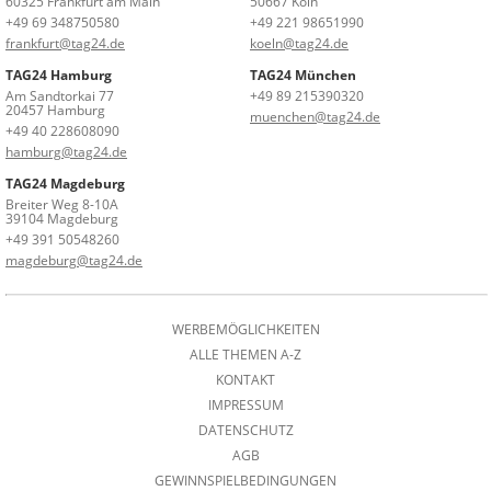
60325 Frankfurt am Main
50667 Köln
+49 69 348750580
+49 221 98651990
frankfurt@tag24.de
koeln@tag24.de
TAG24 Hamburg
TAG24 München
Am Sandtorkai 77
+49 89 215390320
20457 Hamburg
muenchen@tag24.de
+49 40 228608090
hamburg@tag24.de
TAG24 Magdeburg
Breiter Weg 8-10A
39104 Magdeburg
+49 391 50548260
magdeburg@tag24.de
WERBEMÖGLICHKEITEN
ALLE THEMEN A-Z
KONTAKT
IMPRESSUM
DATENSCHUTZ
AGB
GEWINNSPIELBEDINGUNGEN