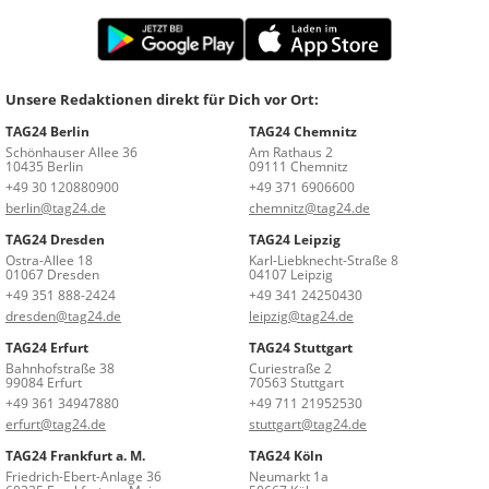
Unsere Redaktionen direkt für Dich vor Ort:
TAG24 Berlin
TAG24 Chemnitz
Schönhauser Allee 36
Am Rathaus 2
10435 Berlin
09111 Chemnitz
+49 30 120880900
+49 371 6906600
berlin@tag24.de
chemnitz@tag24.de
TAG24 Dresden
TAG24 Leipzig
Ostra-Allee 18
Karl-Liebknecht-Straße 8
01067 Dresden
04107 Leipzig
+49 351 888-2424
+49 341 24250430
dresden@tag24.de
leipzig@tag24.de
TAG24 Erfurt
TAG24 Stuttgart
Bahnhofstraße 38
Curiestraße 2
99084 Erfurt
70563 Stuttgart
+49 361 34947880
+49 711 21952530
erfurt@tag24.de
stuttgart@tag24.de
TAG24 Frankfurt a. M.
TAG24 Köln
Friedrich-Ebert-Anlage 36
Neumarkt 1a