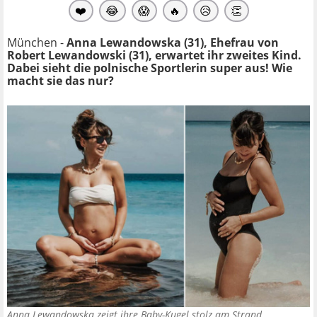
❤️
😂
😱
🔥
😥
👏
München -
Anna Lewandowska (31), Ehefrau von
Robert Lewandowski (31), erwartet ihr zweites Kind.
Dabei sieht die polnische Sportlerin super aus! Wie
macht sie das nur?
Anna Lewandowska zeigt ihre Baby-Kugel stolz am Strand.