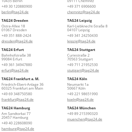
10435 Berlin
09111 Chemnitz
+49 30 120880900
+49 371 6906600
berlin@tag24.de
chemnitz@tag24.de
TAG24 Dresden
TAG24 Leipzig
Ostra-Allee 18
Karl-Liebknecht-Straße 8
01067 Dresden
04107 Leipzig
+49 351 888-2424
+49 341 24250430
dresden@tag24.de
leipzig@tag24.de
TAG24 Erfurt
TAG24 Stuttgart
Bahnhofstraße 38
Curiestraße 2
99084 Erfurt
70563 Stuttgart
+49 361 34947880
+49 711 21952530
erfurt@tag24.de
stuttgart@tag24.de
TAG24 Frankfurt a. M.
TAG24 Köln
Friedrich-Ebert-Anlage 36
Neumarkt 1a
60325 Frankfurt am Main
50667 Köln
+49 69 348750580
+49 221 98651990
frankfurt@tag24.de
koeln@tag24.de
TAG24 Hamburg
TAG24 München
Am Sandtorkai 77
+49 89 215390320
20457 Hamburg
muenchen@tag24.de
+49 40 228608090
hamburg@tag24.de