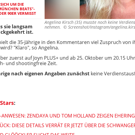
SICH UM DIE
MÜNCHEN BEATS"-
DER 90ER VERMISST
Angelina Kirsch (35) musste noch keine Verdiens
ss sie langsam
nehmen. ©
Screenshot/Instagram/angelina.kir
ckgekehrt ist.
hielt die 35-Jährige in den Kommentaren viel Zuspruch von i
wird? "Klaro", so Angelina.
tober zuerst auf Joyn PLUS+ und ab 25. Oktober um 20.15 Uhr
- und shootingfreie Zeit.
hrige nach eigenen Angaben zunächst
keine Verdienstausf
Stars
:
S-ANWESEN: ZENDAYA UND TOM HOLLAND ZEIGEN EHERING
CK: DIESE DETAILS VERRÄT ER JETZT ÜBER DIE SCHWANG
ALD GLÖÖCKLER SUCHT DAS WEITE