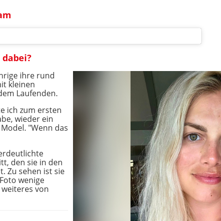
ram
" dabei?
ährige ihre rund
it kleinen
 dem Laufenden.
e ich zum ersten
habe, wieder ein
as Model. "Wenn das
erdeutlichte
tt, den sie in den
 Zu sehen ist sie
 Foto wenige
 weiteres von