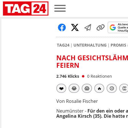
TAG24
UNTERHALTUNG
PROMIS 
NACH GESICHTSLÄHM
FEIERN
2.746
Klicks
0
Reaktionen
❤️
😂
😱
🔥
😥
👏
Von Rosalie Fischer
Neumünster -
Für den ein oder 
Angelina Kirsch (35). Die hatt