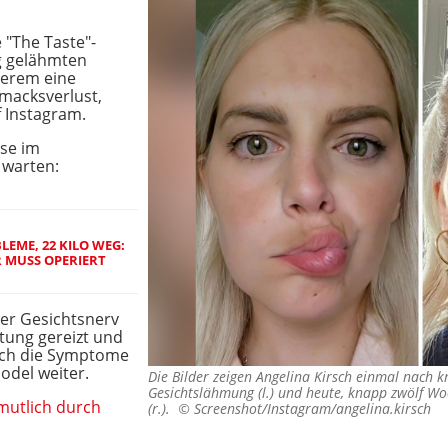
e "The Taste"-
g gelähmten
derem eine
acksverlust,
f Instagram.
ose im
 warten:
EME, 22 KILO WEG:
R MUSS OPERIERT
ker Gesichtsnerv
tung gereizt und
rch die Symptome
odel weiter.
Die Bilder zeigen Angelina Kirsch einmal nach 
Gesichtslähmung (l.) und heute, knapp zwölf Wo
mutlich durch
(r.). ©
Screenshot/Instagram/angelina.kirsch