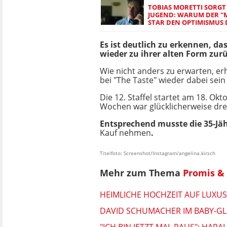
TOBIAS MORETTI SORGT 
JUGEND: WARUM DER "
STAR DEN OPTIMISMUS 
Es ist deutlich zu erkennen, da
wieder zu ihrer alten Form zurü
Wie nicht anders zu erwarten, er
bei "The Taste" wieder dabei sein 
Die 12. Staffel startet am 18. Ok
Wochen war glücklicherweise dreh
Entsprechend musste die 35-Jä
Kauf nehmen
.
Titelfoto: Screenshot/Instagram/angelina.kirsch
Mehr zum Thema
Promis & 
HEIMLICHE HOCHZEIT AUF LUXU
DAVID SCHUMACHER IM BABY-GLÜ
"ICH BIN JETZT MAL RAUS": HAR