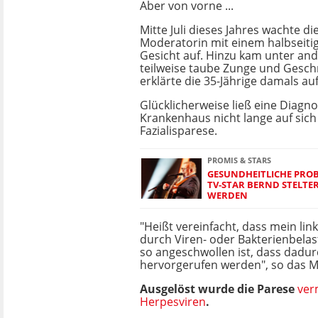
Aber von vorne ...
Mitte Juli dieses Jahres wachte di
Moderatorin mit einem halbseiti
Gesicht auf.
Hinzu kam unter an
teilweise taube Zunge und
Geschm
erklärte die 35-Jährige damals au
Glücklicherweise ließ eine Diagn
Krankenhaus nicht lange auf sich
Fazialisparese.
PROMIS & STARS
GESUNDHEITLICHE PROBL
TV-STAR BERND STELTE
WERDEN
"Heißt vereinfacht, dass mein lin
durch Viren- oder Bakterienbelas
so angeschwollen ist, dass dadu
hervorgerufen werden", so das M
Ausgelöst wurde die Parese
ver
Herpesviren
.