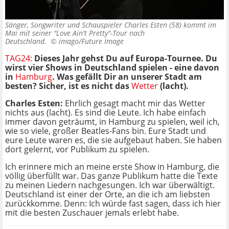
Sänger, Songwriter und Schauspieler Charles Esten (58) kommt im
Mai mit seiner "Love Ain't Pretty"-Tour nach
Deutschland. ©
imago/Future Image
TAG24:
Dieses Jahr gehst Du auf Europa-Tournee. Du
wirst vier Shows in Deutschland spielen - eine davon
in
Hamburg
. Was gefällt Dir an unserer Stadt am
besten? Sicher, ist es nicht das
Wetter
(lacht).
Charles Esten:
Ehrlich gesagt macht mir das Wetter
nichts aus (lacht). Es sind die Leute. Ich habe einfach
immer davon geträumt, in Hamburg zu spielen, weil ich,
wie so viele, großer Beatles-Fans bin. Eure Stadt und
eure Leute waren es, die sie aufgebaut haben. Sie haben
dort gelernt, vor Publikum zu spielen.
Ich erinnere mich an meine erste Show in Hamburg, die
völlig überfüllt war. Das ganze Publikum hatte die Texte
zu meinen Liedern nachgesungen. Ich war überwältigt.
Deutschland ist einer der Orte, an die ich am liebsten
zurückkomme. Denn: Ich würde fast sagen, dass ich hier
mit die besten Zuschauer jemals erlebt habe.