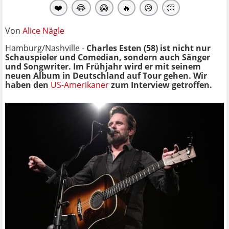
❤️
😂
😱
🔥
😥
👏
Von
Alice Nägle
Hamburg/Nashville -
Charles Esten (58) ist nicht nur
Schauspieler und Comedian, sondern auch Sänger
und Songwriter. Im Frühjahr wird er mit seinem
neuen Album in Deutschland auf Tour gehen. Wir
haben den
US-Amerikaner
zum Interview getroffen.