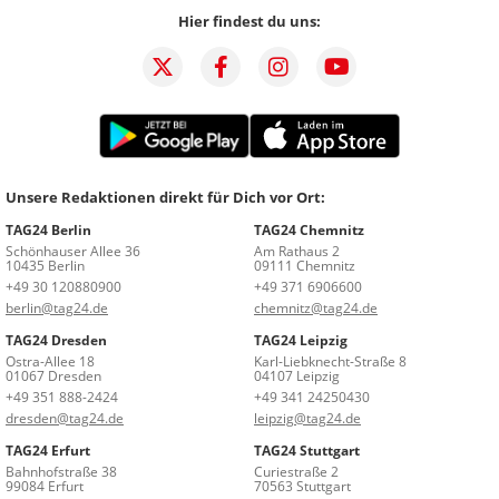
Hier findest du uns:
Unsere Redaktionen direkt für Dich vor Ort:
TAG24 Berlin
TAG24 Chemnitz
Schönhauser Allee 36
Am Rathaus 2
10435 Berlin
09111 Chemnitz
+49 30 120880900
+49 371 6906600
berlin@tag24.de
chemnitz@tag24.de
TAG24 Dresden
TAG24 Leipzig
Ostra-Allee 18
Karl-Liebknecht-Straße 8
01067 Dresden
04107 Leipzig
+49 351 888-2424
+49 341 24250430
dresden@tag24.de
leipzig@tag24.de
TAG24 Erfurt
TAG24 Stuttgart
Bahnhofstraße 38
Curiestraße 2
99084 Erfurt
70563 Stuttgart