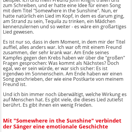
Beispiel. Ich und mein Freund John Knight trafen uns
zum Schreiben, und er hatte eine Idee für einen Song
mit dem Titel "Somewhere in the Sunshine". Nun, er
hatte natürlich ein Lied im Kopf, in dem es darum ging,
am Strand zu sein, Tequila zu trinken, ein Mädchen
kennenzulernen und so weiter - es wäre ein großartiges
Lied gewesen.
Es ist nur so, dass in dem Moment, in dem mir der Titel
auffiel, alles anders war. Ich war oft mit einem Freund
zusammen, der sehr krank war. Am Ende seines
Kampfes gegen den Krebs haben wir über die "großen"
Fragen gesprochen: Was kommt als Nächstes? Doch
egal, wo er sein würde, er war sich sicher: Es ist
irgendwo im Sonnenschein. Am Ende haben wir einen
Song geschrieben, der wie eine Postkarte von meinem
Freund ist.
Und ich bin immer noch überwältigt, welche Wirkung es
auf Menschen hat. Es gibt viele, die dieses Lied zutiefst
berührt. Es gibt ihnen ein wenig Frieden.
Mit "Somewhere in the Sunshine" verbindet
der Sänger eine emotionale Geschichte