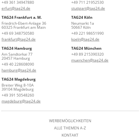
+49 361 34947880
+49 711 21952530
erfurt@tag24.de
stuttgart@tag24.de
TAG24 Frankfurt a. M.
TAG24 Köln
Friedrich-Ebert-Anlage 36
Neumarkt 1a
60325 Frankfurt am Main
50667 Köln
+49 69 348750580
+49 221 98651990
frankfurt@tag24.de
koeln@tag24.de
TAG24 Hamburg
TAG24 München
Am Sandtorkai 77
+49 89 215390320
20457 Hamburg
muenchen@tag24.de
+49 40 228608090
hamburg@tag24.de
TAG24 Magdeburg
Breiter Weg 8-10A
39104 Magdeburg
+49 391 50548260
magdeburg@tag24.de
WERBEMÖGLICHKEITEN
ALLE THEMEN A-Z
KONTAKT