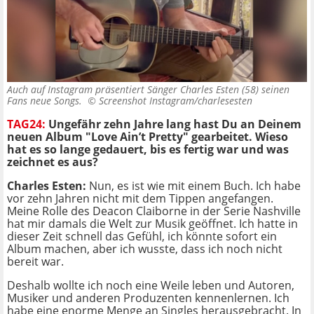
Auch auf Instagram präsentiert Sänger Charles Esten (58) seinen
Fans neue Songs. ©
Screenshot Instagram/charlesesten
TAG24:
Ungefähr zehn Jahre lang hast Du an Deinem
neuen Album "Love Ain’t Pretty" gearbeitet. Wieso
hat es so lange gedauert, bis es fertig war und was
zeichnet es aus?
Charles Esten:
Nun, es ist wie mit einem Buch. Ich habe
vor zehn Jahren nicht mit dem Tippen angefangen.
Meine Rolle des Deacon Claiborne in der Serie Nashville
hat mir damals die Welt zur Musik geöffnet. Ich hatte in
dieser Zeit schnell das Gefühl, ich könnte sofort ein
Album machen, aber ich wusste, dass ich noch nicht
bereit war.
Deshalb wollte ich noch eine Weile leben und Autoren,
Musiker und anderen Produzenten kennenlernen. Ich
habe eine enorme Menge an Singles herausgebracht. In