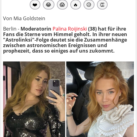
❤️
😂
😱
🔥
😥
👏
Von Mia Goldstein
Berlin -
Moderatorin
Palina Roijinski
(38) hat für ihre
Fans die Sterne vom Himmel geholt. In ihrer neuen
"Astrolinksi"-Folge deutet sie die Zusammenhänge
zwischen astronomischen Ereignissen
und
prophezeit, dass so einiges auf uns zukommt.