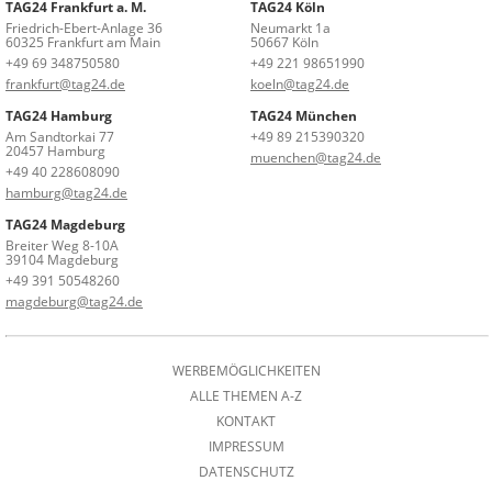
TAG24 Frankfurt a. M.
TAG24 Köln
Friedrich-Ebert-Anlage 36
Neumarkt 1a
60325 Frankfurt am Main
50667 Köln
+49 69 348750580
+49 221 98651990
frankfurt@tag24.de
koeln@tag24.de
TAG24 Hamburg
TAG24 München
Am Sandtorkai 77
+49 89 215390320
20457 Hamburg
muenchen@tag24.de
+49 40 228608090
hamburg@tag24.de
TAG24 Magdeburg
Breiter Weg 8-10A
39104 Magdeburg
+49 391 50548260
magdeburg@tag24.de
WERBEMÖGLICHKEITEN
ALLE THEMEN A-Z
KONTAKT
IMPRESSUM
DATENSCHUTZ