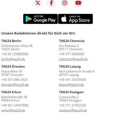
Unsere Redaktionen direkt für Dich vor Ort:
TAG24 Berlin
TAG24 Chemnitz
Schönhauser Allee 36
Am Rathaus 2
10435 Berlin
09111 Chemnitz
+49 30 120880900
+49 371 6906600
berlin@tag24.de
chemnitz@tag24.de
TAG24 Dresden
TAG24 Leipzig
Ostra-Allee 18
Karl-Liebknecht-Straße 8
01067 Dresden
04107 Leipzig
+49 351 888-2424
+49 341 24250430
dresden@tag24.de
leipzig@tag24.de
TAG24 Erfurt
TAG24 Stuttgart
Bahnhofstraße 38
Curiestraße 2
99084 Erfurt
70563 Stuttgart
+49 361 34947880
+49 711 21952530
erfurt@tag24.de
stuttgart@tag24.de