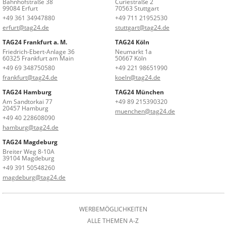
Bahnhofstraße 38
Curiestraße 2
99084 Erfurt
70563 Stuttgart
+49 361 34947880
+49 711 21952530
erfurt@tag24.de
stuttgart@tag24.de
TAG24 Frankfurt a. M.
TAG24 Köln
Friedrich-Ebert-Anlage 36
Neumarkt 1a
60325 Frankfurt am Main
50667 Köln
+49 69 348750580
+49 221 98651990
frankfurt@tag24.de
koeln@tag24.de
TAG24 Hamburg
TAG24 München
Am Sandtorkai 77
+49 89 215390320
20457 Hamburg
muenchen@tag24.de
+49 40 228608090
hamburg@tag24.de
TAG24 Magdeburg
Breiter Weg 8-10A
39104 Magdeburg
+49 391 50548260
magdeburg@tag24.de
WERBEMÖGLICHKEITEN
ALLE THEMEN A-Z