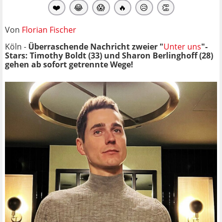
❤️
😂
😱
🔥
😥
👏
Von
Florian Fischer
Köln -
Überraschende Nachricht zweier "
Unter uns
"-
Stars: Timothy Boldt (33) und Sharon Berlinghoff (28)
gehen ab sofort getrennte Wege!