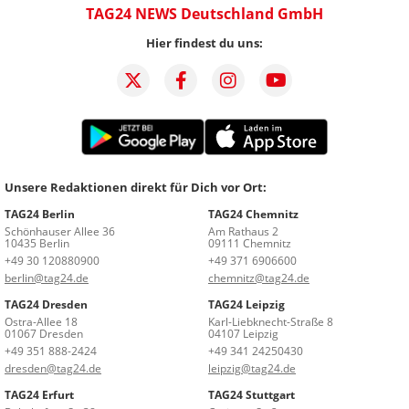
TAG24 NEWS Deutschland GmbH
Hier findest du uns:
Unsere Redaktionen direkt für Dich vor Ort:
TAG24 Berlin
TAG24 Chemnitz
Schönhauser Allee 36
Am Rathaus 2
10435 Berlin
09111 Chemnitz
+49 30 120880900
+49 371 6906600
berlin@tag24.de
chemnitz@tag24.de
TAG24 Dresden
TAG24 Leipzig
Ostra-Allee 18
Karl-Liebknecht-Straße 8
01067 Dresden
04107 Leipzig
+49 351 888-2424
+49 341 24250430
dresden@tag24.de
leipzig@tag24.de
TAG24 Erfurt
TAG24 Stuttgart