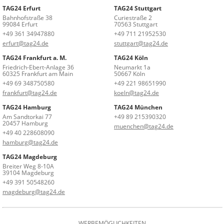
TAG24 Erfurt
TAG24 Stuttgart
Bahnhofstraße 38
Curiestraße 2
99084 Erfurt
70563 Stuttgart
+49 361 34947880
+49 711 21952530
erfurt@tag24.de
stuttgart@tag24.de
TAG24 Frankfurt a. M.
TAG24 Köln
Friedrich-Ebert-Anlage 36
Neumarkt 1a
60325 Frankfurt am Main
50667 Köln
+49 69 348750580
+49 221 98651990
frankfurt@tag24.de
koeln@tag24.de
TAG24 Hamburg
TAG24 München
Am Sandtorkai 77
+49 89 215390320
20457 Hamburg
muenchen@tag24.de
+49 40 228608090
hamburg@tag24.de
TAG24 Magdeburg
Breiter Weg 8-10A
39104 Magdeburg
+49 391 50548260
magdeburg@tag24.de
WERBEMÖGLICHKEITEN