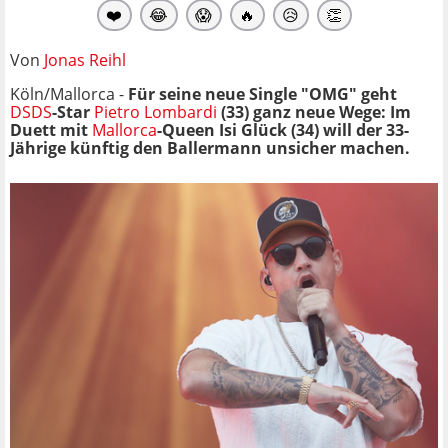
❤️
😂
😱
🔥
😥
👏
Von
Jonas Reihl
Köln/Mallorca -
Für seine neue Single "OMG" geht
DSDS
-Star
Pietro Lombardi
(33) ganz neue Wege: Im
Duett mit
Mallorca
-Queen Isi Glück (34) will der 33-
Jährige künftig den Ballermann unsicher machen.