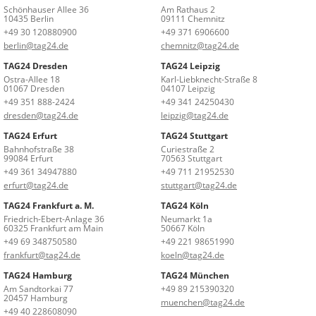
Schönhauser Allee 36
Am Rathaus 2
10435 Berlin
09111 Chemnitz
+49 30 120880900
+49 371 6906600
berlin@tag24.de
chemnitz@tag24.de
TAG24 Dresden
TAG24 Leipzig
Ostra-Allee 18
Karl-Liebknecht-Straße 8
01067 Dresden
04107 Leipzig
+49 351 888-2424
+49 341 24250430
dresden@tag24.de
leipzig@tag24.de
TAG24 Erfurt
TAG24 Stuttgart
Bahnhofstraße 38
Curiestraße 2
99084 Erfurt
70563 Stuttgart
+49 361 34947880
+49 711 21952530
erfurt@tag24.de
stuttgart@tag24.de
TAG24 Frankfurt a. M.
TAG24 Köln
Friedrich-Ebert-Anlage 36
Neumarkt 1a
60325 Frankfurt am Main
50667 Köln
+49 69 348750580
+49 221 98651990
frankfurt@tag24.de
koeln@tag24.de
TAG24 Hamburg
TAG24 München
Am Sandtorkai 77
+49 89 215390320
20457 Hamburg
muenchen@tag24.de
+49 40 228608090