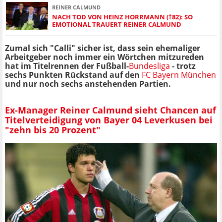
REINER CALMUND
NACH TOD VON HEINZ HORRMANN (†82): SO
EMOTIONAL TRAUERT REINER CALMUND
Zumal sich "Calli" sicher ist, dass sein ehemaliger
Arbeitgeber noch immer ein Wörtchen mitzureden
hat im Titelrennen der Fußball-
Bundesliga
- trotz
sechs Punkten Rückstand auf den
FC Bayern München
und nur noch sechs anstehenden Partien.
Ex-Manager Reiner Calmund sieht Chancen auf
Titelverteidigung von Bayer 04 Leverkusen bei
"zehn bis 20 Prozent"