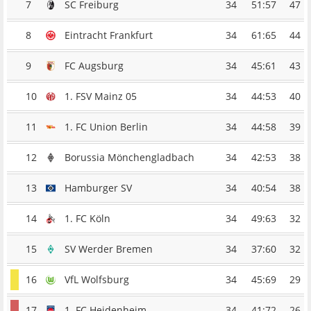
7
SC Freiburg
34
51:57
47
8
Eintracht Frankfurt
34
61:65
44
9
FC Augsburg
34
45:61
43
10
1. FSV Mainz 05
34
44:53
40
11
1. FC Union Berlin
34
44:58
39
12
Borussia Mönchengladbach
34
42:53
38
13
Hamburger SV
34
40:54
38
14
1. FC Köln
34
49:63
32
15
SV Werder Bremen
34
37:60
32
16
VfL Wolfsburg
34
45:69
29
17
1. FC Heidenheim
34
41:72
26