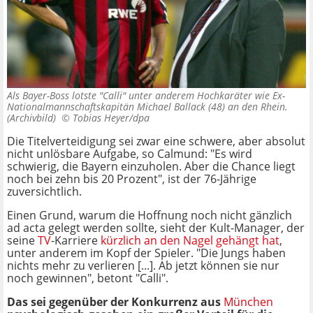
Als Bayer-Boss lotste "Calli" unter anderem Hochkaräter wie Ex-
Nationalmannschaftskapitän Michael Ballack (48) an den Rhein.
(Archivbild) ©
Tobias Heyer/dpa
Die Titelverteidigung sei zwar eine schwere, aber absolut
nicht unlösbare Aufgabe, so Calmund: "Es wird
schwierig, die Bayern einzuholen. Aber die Chance liegt
noch bei zehn bis 20 Prozent", ist der 76-Jährige
zuversichtlich.
Einen Grund, warum die Hoffnung noch nicht gänzlich
ad acta gelegt werden sollte, sieht der Kult-Manager, der
seine
TV
-Karriere
kürzlich an den Nagel gehängt hat
,
unter anderem im Kopf der Spieler. "Die Jungs haben
nichts mehr zu verlieren [...]. Ab jetzt können sie nur
noch gewinnen", betont "Calli".
Das sei gegenüber der Konkurrenz aus
München