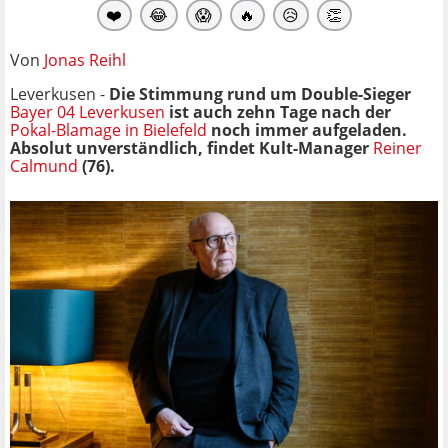
❤️
😂
😱
🔥
😥
👏
Von
Jonas Reihl
Leverkusen -
Die Stimmung rund um Double-Sieger
Bayer 04 Leverkusen
ist auch zehn Tage nach der
Pokal-Blamage in Bielefeld
noch immer aufgeladen.
Absolut unverständlich, findet Kult-Manager
Reiner
Calmund
(76).