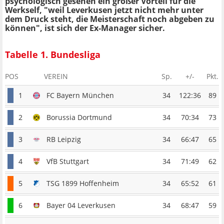
psychologisch gesehen ein großer Vorteil für die
Werkself, "weil Leverkusen jetzt nicht mehr unter
dem Druck steht, die Meisterschaft noch abgeben zu
können", ist sich der Ex-Manager sicher.
Tabelle 1. Bundesliga
POS
VEREIN
Sp.
+/-
Pkt.
1
FC Bayern München
34
122:36
89
2
Borussia Dortmund
34
70:34
73
3
RB Leipzig
34
66:47
65
4
VfB Stuttgart
34
71:49
62
5
TSG 1899 Hoffenheim
34
65:52
61
6
Bayer 04 Leverkusen
34
68:47
59