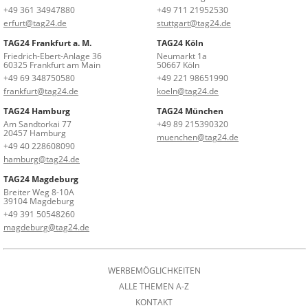
+49 361 34947880
+49 711 21952530
erfurt@tag24.de
stuttgart@tag24.de
TAG24 Frankfurt a. M.
TAG24 Köln
Friedrich-Ebert-Anlage 36
Neumarkt 1a
60325 Frankfurt am Main
50667 Köln
+49 69 348750580
+49 221 98651990
frankfurt@tag24.de
koeln@tag24.de
TAG24 Hamburg
TAG24 München
Am Sandtorkai 77
+49 89 215390320
20457 Hamburg
muenchen@tag24.de
+49 40 228608090
hamburg@tag24.de
TAG24 Magdeburg
Breiter Weg 8-10A
39104 Magdeburg
+49 391 50548260
magdeburg@tag24.de
WERBEMÖGLICHKEITEN
ALLE THEMEN A-Z
KONTAKT