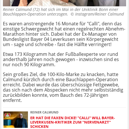
Reiner Calmund (72) hat sich im Mai in der Uniklinik Bonn einer
Bauchlappen-Operation unterzogen. ©
Instagram/Reiner Calmund
Es waren anstrengende 16 Monate für "Calli", denn das
einstige Schwergewicht hat einen regelrechten Abnehm-
Marathon hinter sich. Dabei hat der Ex-Manager von
Bundesligist Bayer 04 Leverkusen sein Körpergewicht
um - sage und schreibe - fast die Hälfte verringert!
Etwa 173 Kilogramm hat der Fußballexperte vor rund
anderthalb Jahren noch gewogen - inzwischen sind es
nur noch 90 Kilogramm.
Sein großes Ziel, die 100-Kilo-Marke zu knacken, hatte
Calmund kürzlich durch eine Bauchlappen-Operation
erreicht. Dabei wurde das überschüssige Fettgewebe,
das sich nach dem Abspecken nicht mehr selbstständig
zurückbilden konnte, vom Bauch des 72-Jährigen
entfernt.
REINER CALMUND
ER HAT DIE FAXEN DICKE! "CALLI" WILL BAYER-
LEVERKUSEN-KRITIKER ZUM "NERVENARZT"
SCHICKEN