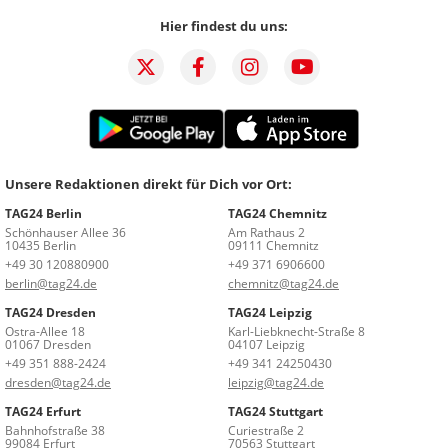
Hier findest du uns:
Unsere Redaktionen direkt für Dich vor Ort:
TAG24 Berlin
TAG24 Chemnitz
Schönhauser Allee 36
Am Rathaus 2
10435 Berlin
09111 Chemnitz
+49 30 120880900
+49 371 6906600
berlin@tag24.de
chemnitz@tag24.de
TAG24 Dresden
TAG24 Leipzig
Ostra-Allee 18
Karl-Liebknecht-Straße 8
01067 Dresden
04107 Leipzig
+49 351 888-2424
+49 341 24250430
dresden@tag24.de
leipzig@tag24.de
TAG24 Erfurt
TAG24 Stuttgart
Bahnhofstraße 38
Curiestraße 2
99084 Erfurt
70563 Stuttgart