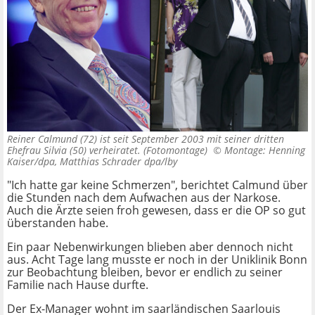
Reiner Calmund (72) ist seit September 2003 mit seiner dritten
Ehefrau Silvia (50) verheiratet. (Fotomontage) ©
Montage: Henning
Kaiser/dpa, Matthias Schrader dpa/lby
"Ich hatte gar keine Schmerzen", berichtet Calmund über
die Stunden nach dem Aufwachen aus der Narkose.
Auch die Ärzte seien froh gewesen, dass er die OP so gut
überstanden habe.
Ein paar Nebenwirkungen blieben aber dennoch nicht
aus. Acht Tage lang musste er noch in der Uniklinik Bonn
zur Beobachtung bleiben, bevor er endlich zu seiner
Familie nach Hause durfte.
Der Ex-Manager wohnt im saarländischen Saarlouis