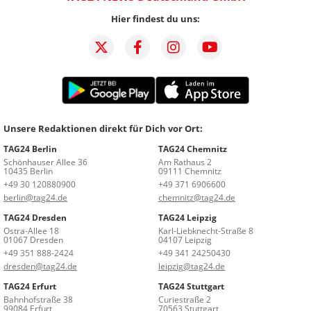
Hier findest du uns:
Unsere Redaktionen direkt für Dich vor Ort:
TAG24 Berlin
TAG24 Chemnitz
Schönhauser Allee 36
Am Rathaus 2
10435 Berlin
09111 Chemnitz
+49 30 120880900
+49 371 6906600
berlin@tag24.de
chemnitz@tag24.de
TAG24 Dresden
TAG24 Leipzig
Ostra-Allee 18
Karl-Liebknecht-Straße 8
01067 Dresden
04107 Leipzig
+49 351 888-2424
+49 341 24250430
dresden@tag24.de
leipzig@tag24.de
TAG24 Erfurt
TAG24 Stuttgart
Bahnhofstraße 38
Curiestraße 2
99084 Erfurt
70563 Stuttgart