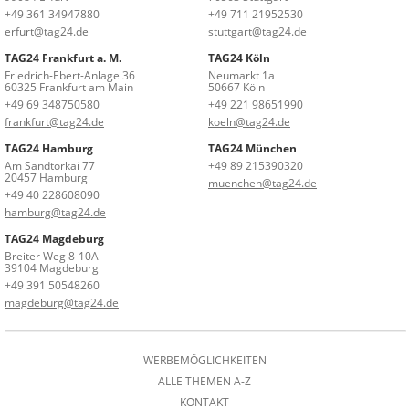
+49 361 34947880
+49 711 21952530
erfurt@tag24.de
stuttgart@tag24.de
TAG24 Frankfurt a. M.
TAG24 Köln
Friedrich-Ebert-Anlage 36
Neumarkt 1a
60325 Frankfurt am Main
50667 Köln
+49 69 348750580
+49 221 98651990
frankfurt@tag24.de
koeln@tag24.de
TAG24 Hamburg
TAG24 München
Am Sandtorkai 77
+49 89 215390320
20457 Hamburg
muenchen@tag24.de
+49 40 228608090
hamburg@tag24.de
TAG24 Magdeburg
Breiter Weg 8-10A
39104 Magdeburg
+49 391 50548260
magdeburg@tag24.de
WERBEMÖGLICHKEITEN
ALLE THEMEN A-Z
KONTAKT