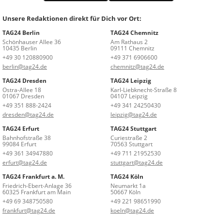
Unsere Redaktionen direkt für Dich vor Ort:
TAG24 Berlin
TAG24 Chemnitz
Schönhauser Allee 36
Am Rathaus 2
10435 Berlin
09111 Chemnitz
+49 30 120880900
+49 371 6906600
berlin@tag24.de
chemnitz@tag24.de
TAG24 Dresden
TAG24 Leipzig
Ostra-Allee 18
Karl-Liebknecht-Straße 8
01067 Dresden
04107 Leipzig
+49 351 888-2424
+49 341 24250430
dresden@tag24.de
leipzig@tag24.de
TAG24 Erfurt
TAG24 Stuttgart
Bahnhofstraße 38
Curiestraße 2
99084 Erfurt
70563 Stuttgart
+49 361 34947880
+49 711 21952530
erfurt@tag24.de
stuttgart@tag24.de
TAG24 Frankfurt a. M.
TAG24 Köln
Friedrich-Ebert-Anlage 36
Neumarkt 1a
60325 Frankfurt am Main
50667 Köln
+49 69 348750580
+49 221 98651990
frankfurt@tag24.de
koeln@tag24.de