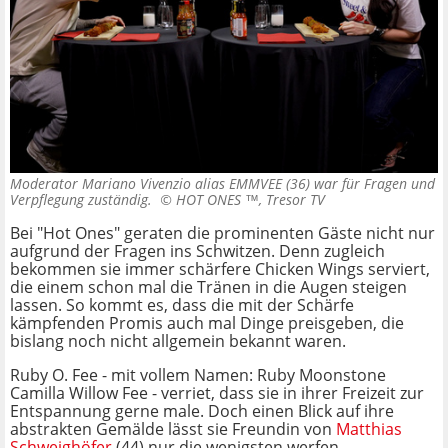
Moderator Mariano Vivenzio alias EMMVEE (36) war für Fragen und
Verpflegung zuständig. ©
HOT ONES ™, Tresor TV
Bei "Hot Ones" geraten die prominenten Gäste nicht nur
aufgrund der Fragen ins Schwitzen. Denn zugleich
bekommen sie immer schärfere Chicken Wings serviert,
die einem schon mal die Tränen in die Augen steigen
lassen. So kommt es, dass die mit der Schärfe
kämpfenden Promis auch mal Dinge preisgeben, die
bislang noch nicht allgemein bekannt waren.
Ruby O. Fee - mit vollem Namen: Ruby Moonstone
Camilla Willow Fee - verriet, dass sie in ihrer Freizeit zur
Entspannung gerne male. Doch einen Blick auf ihre
abstrakten Gemälde lässt sie Freundin von
Matthias
Schweighöfer
(44) nur die wenigsten werfen.