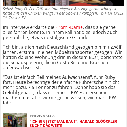
Selbst Ruby O. Fee (29), die laut eigener Aussage gerne scharf ist,
hatte mit den Chicken Wings in der Show zu kämpfen. ©
HOT ONES
™, Tresor TV
Im Interview erklärte die
Promi-Dame
, dass sie gerne
alles fahren könnte. In ihrem Fall hat dies jedoch auch
persönliche, etwas nostalgische Gründe.
"Ich bin, als ich nach Deutschland gezogen bin mit zwölf
Jahren, erstmal in einen Möbeltransporter gezogen. Wir
hatten da eine Wohnung drin in diesem Bus", berichtete
die Schauspielerin, die in Costa Rica und Brasilien
aufgewachsen ist.
"Das ist einfach Teil meines Aufwachsens", fuhr Ruby
fort. Heute berechtige der einfache Führerschein nicht
mehr dazu, 7,5 Tonner zu fahren. Daher habe sie das
Gefühl gehabt, "dass ich einen LKW-Führerschein
machen muss. Ich würde gerne wissen, wie man LKW
fährt."
PROMIS & STARS
"ICH BIN JETZT MAL RAUS": HARALD GLÖÖCKLER
SUCHT DAS WEITE