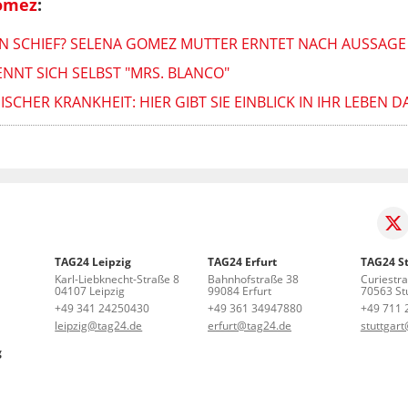
omez
:
 SCHIEF? SELENA GOMEZ MUTTER ERNTET NACH AUSSAGE H
NNT SICH SELBST "MRS. BLANCO"
SCHER KRANKHEIT: HIER GIBT SIE EINBLICK IN IHR LEBEN D
TAG24 Leipzig
TAG24 Erfurt
TAG24 St
Karl-Liebknecht-Straße 8
Bahnhofstraße 38
Curiestr
04107 Leipzig
99084 Erfurt
70563 Stu
+49 341 24250430
+49 361 34947880
+49 711 
leipzig@tag24.de
erfurt@tag24.de
stuttgar
g