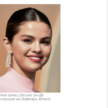
Selena Gomez (30) eine On-Off-
ernacional via ZUMA/dpa, Richard