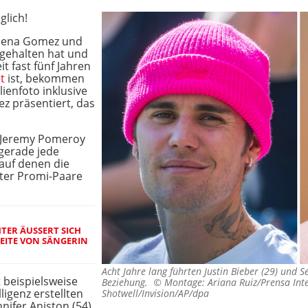
glich!
elena Gomez und
t gehalten hat und
t fast fünf Jahren
et
ist, bekommen
lienfoto inklusive
z präsentiert, das
r Jeremy Pomeroy
gerade jede
auf denen die
ster Promi-Paare
TER ÄUSSERT SICH Z
EITE VON SÄNGERIN M
Acht Jahre lang führten Justin Bieber (29) und 
 beispielsweise
Beziehung. ©
Montage: Ariana Ruiz/Prensa Int
ligenz erstellten
Shotwell/Invision/AP/dpa
ifer Aniston (54)