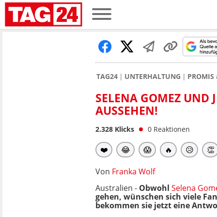
TAG24
UNTERHALTUNG
PROMIS 
SELENA GOMEZ UND J
AUSSEHEN!
2.328
Klicks
0
Reaktionen
❤️
😂
😱
🔥
😥
👏
Von
Franka Wolf
Australien -
Obwohl
Selena Gom
gehen, wünschen sich viele Fan
bekommen sie jetzt eine Antwor