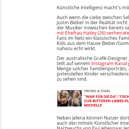
Künstliche Intelligenz macht's mö
Auch wenn die Liebe zwischen S
Justin Bieber in der Realität nich
der Musiker inzwischen bereits sei
mit Ehefrau Hailey (26) verheirat
Fans im Netz ein klassisches Fami
Kids aus dem Hause Bieber/Gome
nahezu echt wirkt.
Der australische Grafik-Designe
teilt auf seinem
Instagram-Kanal
Menge solcher Familienporträts, 
potenziellen Kinder verschieden
zu sehen sind.
PROMIS & STARS
"WAR FÜR SIE DA": TOCH
UR BITTEREN LIEBES-PL
ICHELLE
Neben Jelena können Nutzer dort
auch den mittels Künstlicher Intel
Nachwuchs von Ex-Liebespaar Jenn