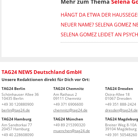
Mehr zum Thema
Selena G
HÄNGT DA ETWA DER HAUSSEGEN
NEUER NAME? SELENA GOMEZ NE
SELENA GOMEZ LEIDET AN PSYCHI
TAG24 NEWS Deutschland GmbH
Unsere Redaktionen direkt für Dich vor Ort:
TAG24 Berlin
TAG24 Chemnitz
TAG24 Dresden
Schönhauser Allee 36
Am Rathaus 2
Ostra-Allee 18
10435 Berlin
09111 Chemnitz
01067 Dresden
+49 30 120880900
+49 371 6906600
+49 351 888-2424
berlin@tag24.de
chemnitz@tag24.de
dresden@tag24.de
TAG24 Hamburg
TAG24 München
TAG24 Magdebur
Am Sandtorkai 77
+49 89 215390320
Breiter Weg 8-10A
20457 Hamburg
39104 Magdeburg
muenchen@tag24.de
+49 40 228608090
+49 391 50548260