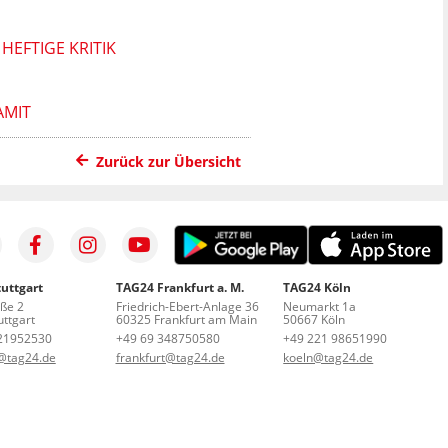
EFTIGE KRITIK
AMIT
Zurück zur Übersicht
uttgart
TAG24 Frankfurt a. M.
TAG24 Köln
aße 2
Friedrich-Ebert-Anlage 36
Neumarkt 1a
ttgart
60325 Frankfurt am Main
50667 Köln
21952530
+49 69 348750580
+49 221 98651990
t@tag24.de
frankfurt@tag24.de
koeln@tag24.de