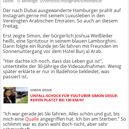
Dubai. ©
Montage: Screenshot/Instagram/simondesue
Der nach Dubai ausgewanderte Hamburger prahlt auf
Instagram gerne mit seinem Luxusleben in den
Vereinigten Arabischen Emiraten. So auch an diesem
Freitag.
Erst zeigte Simon, der bürgerlich Joshua Weißleder
heißt, eine Spritztour in seinem blauen Lamborghini.
Dann folgte ein Runde Jet-Ski fahren mit Freunden im
Sonnenuntergang vor dem Hotel Burj al Arab.
"Hier dachte ich noch, dass das Leben gut ist",
untertitelte der 30-Jährige die Videoaufnahmen. Wenig
später erklärte er nur in Badehose bekleidet, was
passiert ist.
SIMON DESUE
UNFALL-SCHOCK FÜR YOUTUBER SIMON DESUE:
REIFEN PLATZT BEI 130 KM/H!
"Ich war gerade Jet-Ski fahren. Alles schön und gut, bis
mich eine
Qualle
angegriffen hat. Ich bin am Sterben." So
schlimm war es dann wohl doch nicht, aber sehr