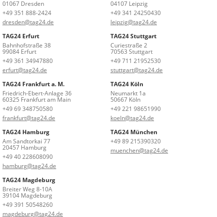
01067 Dresden
04107 Leipzig
+49 351 888-2424
+49 341 24250430
dresden@tag24.de
leipzig@tag24.de
TAG24 Erfurt
TAG24 Stuttgart
Bahnhofstraße 38
Curiestraße 2
99084 Erfurt
70563 Stuttgart
+49 361 34947880
+49 711 21952530
erfurt@tag24.de
stuttgart@tag24.de
TAG24 Frankfurt a. M.
TAG24 Köln
Friedrich-Ebert-Anlage 36
Neumarkt 1a
60325 Frankfurt am Main
50667 Köln
+49 69 348750580
+49 221 98651990
frankfurt@tag24.de
koeln@tag24.de
TAG24 Hamburg
TAG24 München
Am Sandtorkai 77
+49 89 215390320
20457 Hamburg
muenchen@tag24.de
+49 40 228608090
hamburg@tag24.de
TAG24 Magdeburg
Breiter Weg 8-10A
39104 Magdeburg
+49 391 50548260
magdeburg@tag24.de