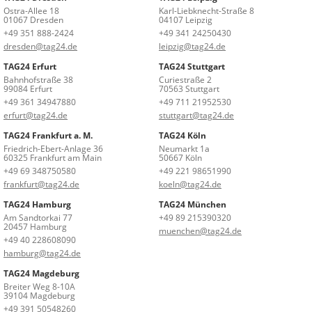
Ostra-Allee 18
Karl-Liebknecht-Straße 8
01067 Dresden
04107 Leipzig
+49 351 888-2424
+49 341 24250430
dresden@tag24.de
leipzig@tag24.de
TAG24 Erfurt
TAG24 Stuttgart
Bahnhofstraße 38
Curiestraße 2
99084 Erfurt
70563 Stuttgart
+49 361 34947880
+49 711 21952530
erfurt@tag24.de
stuttgart@tag24.de
TAG24 Frankfurt a. M.
TAG24 Köln
Friedrich-Ebert-Anlage 36
Neumarkt 1a
60325 Frankfurt am Main
50667 Köln
+49 69 348750580
+49 221 98651990
frankfurt@tag24.de
koeln@tag24.de
TAG24 Hamburg
TAG24 München
Am Sandtorkai 77
+49 89 215390320
20457 Hamburg
muenchen@tag24.de
+49 40 228608090
hamburg@tag24.de
TAG24 Magdeburg
Breiter Weg 8-10A
39104 Magdeburg
+49 391 50548260