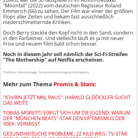
Zuletzt war die Schauspielerin im Action-Debakel
"Moonfall" (2022) vom deutschen Regisseur Roland
Emmerich (66) zu sehen. Der Film war einer der größten
Flops aller Zeiten und bekam fast ausschließlich
niederschmetternde Kritiken.
Doch Berry steckte den Kopf nicht in den Sand, sondern
in den Farbeimer. Und vielleicht läuft es ja mit neuer
Frise und neuem Film bald schon besser.
Noch in diesem Jahr soll nämlich der Sci-Fi-Streifen
"The Mothership" auf Netflix erscheinen.
Titelfoto: Fotomontage: Screenshots/Instagram/halleberry
Mehr zum Thema
Promis & Stars
:
"ICH BIN JETZT MAL RAUS": HARALD GLÖÖCKLER SUCHT
DAS WEITE
TOBIAS MORETTI SORGT SICH UM DIE JUGEND: WARUM
DER "MÜNCHEN BEATS"-STAR DEN OPTIMISMUS DER
90ER- VERMISST
GESUNDHEITLICHE PROBLEME, 22 KILO WEG: TV-STAR