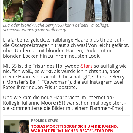
Lila oder blond? Halle Berry (55) kann beides! ©
collage:
Screenshots/Instagram/halleberry
Lilafarbene, gelockte, halblange Haare plus Undercut -
die Oscarpreisträgerin traut sich was! Von leicht gefärbt,
über Undercut mit blonden Harren, Undercut mit
blonden Locken hin zu ihrem neusten Look.
Mit 55 ist die Frisur des Hollywood-
Stars
so auffällig wie
nie. "Ich weiß, es wirkt, als würde ich nichts tun, aber
meine Haare sind ziemlich beschäftigt", scherzte Berry
("Monster’s Ball", "Catwoman"), die auf Instagram zwei
Fotos ihrer neuen Frisur postete.
Und wie kam die neue Haarpracht im Internet an?
Kollegin Julianne Moore (61) war schon mal begeistert -
sie kommentierte die Bilder mit einem Flammen-Emoji.
PROMIS & STARS
TOBIAS MORETTI SORGT SICH UM DIE JUGEND:
WARUM DER "MÜNCHEN BEATS"-STAR DEN