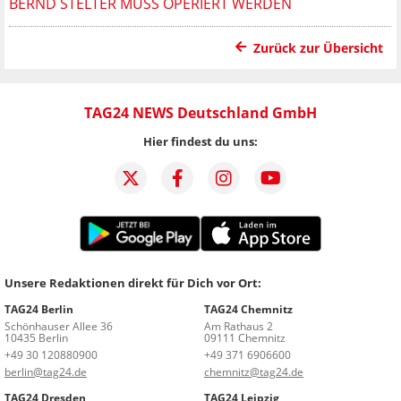
BERND STELTER MUSS OPERIERT WERDEN
Zurück zur Übersicht
TAG24 NEWS Deutschland GmbH
Hier findest du uns:
Unsere Redaktionen direkt für Dich vor Ort:
TAG24 Berlin
TAG24 Chemnitz
Schönhauser Allee 36
Am Rathaus 2
10435 Berlin
09111 Chemnitz
+49 30 120880900
+49 371 6906600
berlin@tag24.de
chemnitz@tag24.de
TAG24 Dresden
TAG24 Leipzig