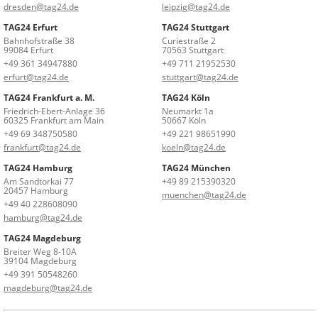
dresden@tag24.de
leipzig@tag24.de
TAG24 Erfurt
TAG24 Stuttgart
Bahnhofstraße 38
Curiestraße 2
99084 Erfurt
70563 Stuttgart
+49 361 34947880
+49 711 21952530
erfurt@tag24.de
stuttgart@tag24.de
TAG24 Frankfurt a. M.
TAG24 Köln
Friedrich-Ebert-Anlage 36
Neumarkt 1a
60325 Frankfurt am Main
50667 Köln
+49 69 348750580
+49 221 98651990
frankfurt@tag24.de
koeln@tag24.de
TAG24 Hamburg
TAG24 München
Am Sandtorkai 77
+49 89 215390320
20457 Hamburg
muenchen@tag24.de
+49 40 228608090
hamburg@tag24.de
TAG24 Magdeburg
Breiter Weg 8-10A
39104 Magdeburg
+49 391 50548260
magdeburg@tag24.de