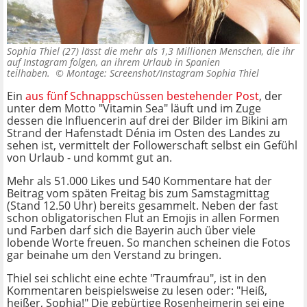
Sophia Thiel (27) lässt die mehr als 1,3 Millionen Menschen, die ihr
auf Instagram folgen, an ihrem Urlaub in Spanien
teilhaben. ©
Montage: Screenshot/Instagram Sophia Thiel
Ein
aus fünf Schnappschüssen bestehender Post
, der
unter dem Motto "Vitamin Sea" läuft und im Zuge
dessen die Influencerin auf drei der Bilder im Bikini am
Strand der Hafenstadt Dénia im Osten des Landes zu
sehen ist, vermittelt der Followerschaft selbst ein Gefühl
von Urlaub - und kommt gut an.
Mehr als 51.000 Likes und 540 Kommentare hat der
Beitrag vom späten Freitag bis zum Samstagmittag
(Stand 12.50 Uhr) bereits gesammelt. Neben der fast
schon obligatorischen Flut an Emojis in allen Formen
und Farben darf sich die Bayerin auch über viele
lobende Worte freuen. So manchen scheinen die Fotos
gar beinahe um den Verstand zu bringen.
Thiel sei schlicht eine echte "Traumfrau", ist in den
Kommentaren beispielsweise zu lesen oder: "Heiß,
heißer, Sophia!" Die gebürtige Rosenheimerin sei eine