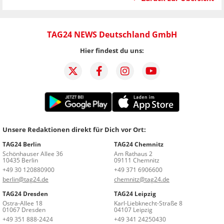
TAG24 NEWS Deutschland GmbH
Hier findest du uns:
Unsere Redaktionen direkt für Dich vor Ort:
TAG24 Berlin
TAG24 Chemnitz
Schönhauser Allee 36
Am Rathaus 2
10435 Berlin
09111 Chemnitz
+49 30 120880900
+49 371 6906600
berlin@tag24.de
chemnitz@tag24.de
TAG24 Dresden
TAG24 Leipzig
Ostra-Allee 18
Karl-Liebknecht-Straße 8
01067 Dresden
04107 Leipzig
+49 351 888-2424
+49 341 24250430