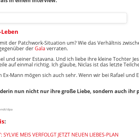
als in einem Interview.
k-Leben
 mit der Patchwork-Situation um? Wie das Verhältnis zwisch
 gegenüber der
Gala
verraten.
el und seiner Estavana. Und ich liebe ihre kleine Tochter J
eile auf einmal richtig. Ich glaube, Niclas ist das letzte Teilc
 Ex-Mann mögen sich auch sehr. Wenn wir bei Rafael und Es
nderin nun nicht nur ihre große Liebe, sondern auch ihr
Wendt/dpa
is
:
: SYLVIE MEIS VERFOLGT JETZT NEUEN LIEBES-PLAN