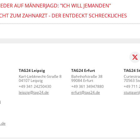
EDER AUF MÄNNERJAGD: "ICH WILL JEMANDEN"
ACHT ZUM ZAHNARZT - DER ENTDECKT SCHRECKLICHES
TAG24 Leipzig
TAG24 Erfurt
TAG24 St
Karl-Liebknecht-Straße 8
Bahnhofstraße 38
Curiestr
04107 Leipzig
99084 Erfurt
70563 Stu
+49 341 24250430
+49 361 34947880
+49 711 
leipzig@tag24.de
erfurt@tag24.de
stuttgar
g
.de