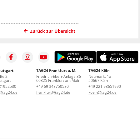
Zurück zur Übersicht
uttgart
TAG24 Frankfurt a. M.
TAG24 Köln
aße 2
Friedrich-Ebert-Anlage 36
Neumarkt 1a
ttgart
60325 Frankfurt am Main
50667 Köln
21952530
+49 69 348750580
+49 221 98651990
t@tag24.de
frankfurt@tag24.de
koeln@tag24.de