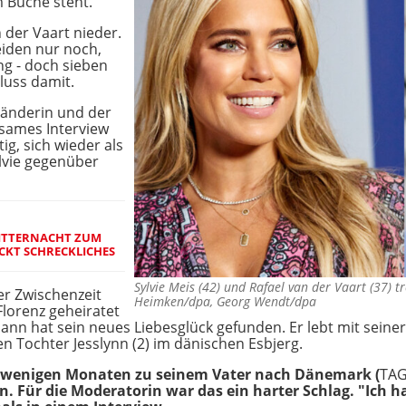
im Buche steht.
 der Vaart nieder.
iden nur noch,
g - doch sieben
luss damit.
länderin und der
nsames Interview
ig, sich wieder als
ylvie gegenüber
MITTERNACHT ZUM
CKT SCHRECKLICHES
Sylvie Meis (42) und Rafael van der Vaart (37) 
er Zwischenzeit
Heimken/dpa, Georg Wendt/dpa
 Florenz geheiratet
Mann hat sein neues Liebesglück gefunden. Er lebt mit sein
 Tochter Jesslynn (2) im dänischen Esbjerg.
r wenigen Monaten zu seinem Vater nach Dänemark (
TAG
n. Für die Moderatorin war das ein harter Schlag. "Ich 