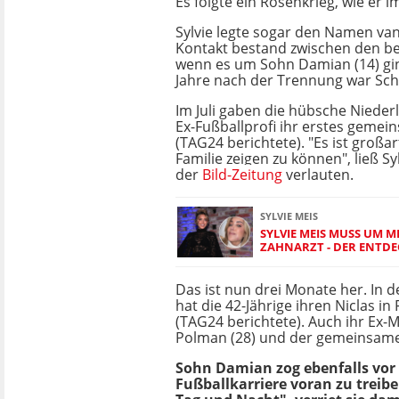
Es folgte ein Rosenkrieg, wie er 
Sylvie legte sogar den Namen van
Kontakt bestand zwischen den be
wenn es um Sohn Damian (14) gin
Jahre nach der Trennung war Sch
Im Juli gaben die hübsche Nieder
Ex-Fußballprofi ihr erstes gemei
(TAG24 berichtete). "Es ist großart
Familie zeigen zu können", ließ S
der
Bild-Zeitung
verlauten.
SYLVIE MEIS
SYLVIE MEIS MUSS UM 
ZAHNARZT - DER ENTDE
Das ist nun drei Monate her. In d
hat die 42-Jährige ihren Niclas in
(TAG24 berichtete). Auch ihr Ex-
Polman (28) und der gemeinsamen
Sohn Damian zog ebenfalls vo
Fußballkarriere voran zu treibe