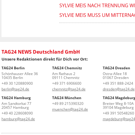
SYLVIE MEIS NACH TRENNUNG WI
SYLVIE MEIS MUSS UM MITTERN
TAG24 NEWS Deutschland GmbH
Unsere Redaktionen direkt für Dich vor Ort:
TAG24 Berlin
TAG24 Chemnitz
TAG24 Dresden
Schönhauser Allee 36
Am Rathaus 2
Ostra-Allee 18
10435 Berlin
09111 Chemnitz
01067 Dresden
+49 30 120880900
+49 371 6906600
+49 351 888-2424
berlin@tag24.de
chemnitz@tag24.de
dresden@tag24.de
TAG24 Hamburg
TAG24 München
TAG24 Magdebur
Am Sandtorkai 77
+49 89 215390320
Breiter Weg 8-10A
20457 Hamburg
39104 Magdeburg
muenchen@tag24.de
+49 40 228608090
+49 391 50548260
hamburg@tag24.de
magdeburg@tag24