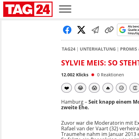
TAG24
UNTERHALTUNG
PROMIS 
SYLVIE MEIS: SO STE
12.002
Klicks
0
Reaktionen
❤️
😂
😱
🔥
😥
👏
Hamburg –
Seit knapp einem Mo
zweite Ehe.
Zuvor war die Moderatorin mit Ex
Rafael van der Vaart (32) verheira
Traumehe nahm im Januar 2013 e