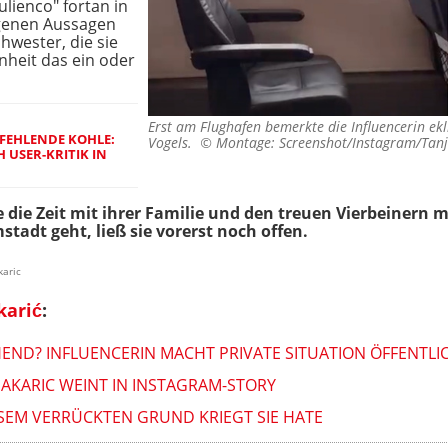
ulienco" fortan in
genen Aussagen
chwester, die sie
nheit das ein oder
Erst am Flughafen bemerkte die Influencerin ekl
FEHLENDE KOHLE:
Vogels. ©
Montage: Screenshot/Instagram/Tan
USER-KRITIK IN
 die Zeit mit ihrer Familie und den treuen Vierbeinern 
stadt geht, ließ sie vorerst noch offen.
karic
karić
:
EHEND? INFLUENCERIN MACHT PRIVATE SITUATION ÖFFENTLI
MAKARIC WEINT IN INSTAGRAM-STORY
ESEM VERRÜCKTEN GRUND KRIEGT SIE HATE