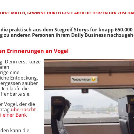
LIERT MATCH, GEWINNT DURCH GESTE ABER DIE HERZEN DER ZUSCH
a, die praktisch aus dem Stegreif Storys für knapp 650.
g zu anderen Personen ihrem Daily Business nachzugeh
en Erinnerungen an Vogel
g: Denn erst kurze
hafen
rige eine
iche Entdeckung.
 vergessen sauber
 Ich laufe die
ffenbarte sie.
 Vogel, der die
ontag
überrascht
 einer Bank
den kann die