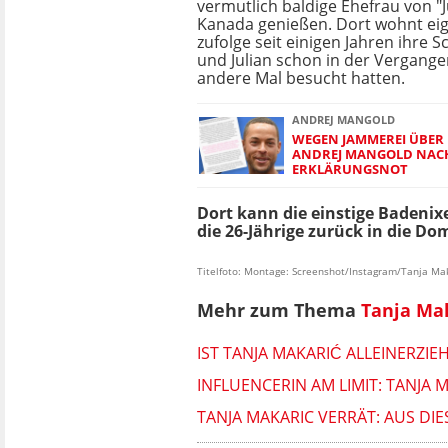
vermutlich baldige Ehefrau von "J
Kanada genießen. Dort wohnt ei
zufolge seit einigen Jahren ihre S
und Julian schon in der Vergange
andere Mal besucht hatten.
ANDREJ MANGOLD
WEGEN JAMMEREI ÜBER 
ANDREJ MANGOLD NACH 
ERKLÄRUNGSNOT
Dort kann die einstige Badenixe
die 26-Jährige zurück in die Dom
Titelfoto: Montage: Screenshot/Instagram/Tanja Ma
Mehr zum Thema
Tanja Ma
IST TANJA MAKARIĆ ALLEINERZI
INFLUENCERIN AM LIMIT: TANJA 
TANJA MAKARIC VERRÄT: AUS DI