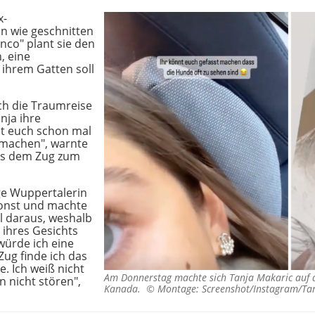
x-
 wie geschnitten
nco" plant sie den
, eine
 ihrem Gatten soll
ch die Traumreise
nja ihre
nt euch schon mal
 machen", warnte
aus dem Zug zum
ige Wuppertalerin
sonst und machte
l daraus, weshalb
 ihres Gesichts
 würde ich eine
ug finde ich das
e. Ich weiß nicht
Am Donnerstag machte sich Tanja Makaric auf 
n nicht stören",
Kanada. ©
Montage: Screenshot/Instagram/Ta