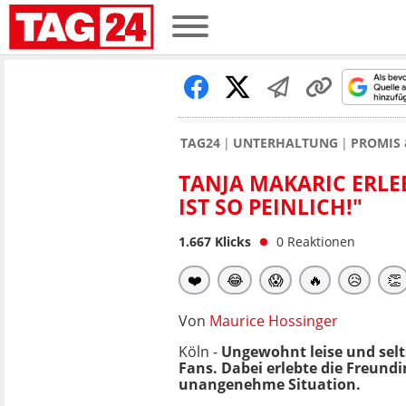
TAG24
UNTERHALTUNG
PROMIS 
TANJA MAKARIC ERLE
IST SO PEINLICH!"
1.667
Klicks
0
Reaktionen
❤️
😂
😱
🔥
😥
👏
Von
Maurice Hossinger
Köln -
Ungewohnt leise und selt
Fans. Dabei erlebte die Freun
unangenehme Situation.