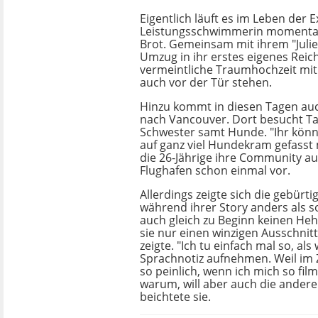
Eigentlich läuft es im Leben der E
Leistungsschwimmerin momentan
Brot. Gemeinsam mit ihrem "Julie
Umzug in ihr erstes eigenes Reich
vermeintliche Traumhochzeit mit
auch vor der Tür stehen.
Hinzu kommt in diesen Tagen au
nach Vancouver. Dort besucht Ta
Schwester samt Hunde. "Ihr kön
auf ganz viel Hundekram gefasst
die 26-Jährige ihre Community 
Flughafen schon einmal vor.
Allerdings zeigte sich die gebürt
während ihrer Story anders als 
auch gleich zu Beginn keinen Heh
sie nur einen winzigen Ausschnitt
zeigte. "Ich tu einfach mal so, als
Sprachnotiz aufnehmen. Weil im Z
so peinlich, wenn ich mich so film
warum, will aber auch die andere
beichtete sie.