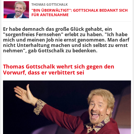
THOMAS GOTTSCHALK
"BIN ÜBERWÄLTIGT": GOTTSCHALK BEDANKT SICH
FÜR ANTEILNAHME
Er habe demnach das große Glück gehabt, ein
"sorgenfreies Fernsehen" erlebt zu haben. "Ich habe
mich und meinen Job nie ernst genommen. Man darf
nicht Unterhaltung machen und sich selbst zu ernst
nehmen", gab Gottschalk zu bedenken.
Thomas Gottschalk wehrt sich gegen den
Vorwurf, dass er verbittert sei