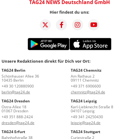
TAG24 NEWS Deutschland GmbH
Hier findest du uns:
Unsere Redaktionen direkt für Dich vor Ort:
TAG24 Berlin
TAG24 Chemnitz
Schönhauser Allee 36
Am Rathaus 2
10435 Berlin
09111 Chemnitz
+49 30 120880900
+49 371 6906600
berlin@tag24.de
chemnitz@tag24.de
TAG24 Dresden
TAG24 Leipzig
Ostra-Allee 18
Karl-Liebknecht-Straße 8
01067 Dresden
04107 Leipzig
+49 351 888-2424
+49 341 24250430
dresden@tag24.de
leipzig@tag24.de
TAG24 Erfurt
TAG24 Stuttgart
Bahnhofstraße 38
Curiestraße 2