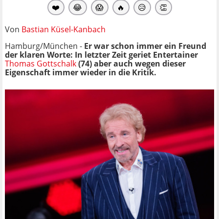
❤️
😂
😱
🔥
😥
👏
Von
Bastian Küsel-Kanbach
Hamburg/München -
Er war schon immer ein Freund
der klaren Worte: In letzter Zeit geriet Entertainer
Thomas Gottschalk
(74) aber auch wegen dieser
Eigenschaft immer wieder in die Kritik.