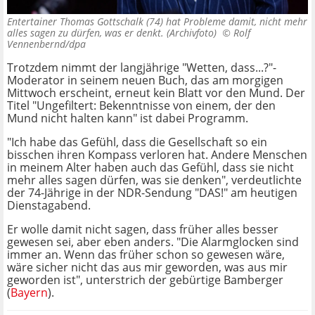
Entertainer Thomas Gottschalk (74) hat Probleme damit, nicht mehr
alles sagen zu dürfen, was er denkt. (Archivfoto) ©
Rolf
Vennenbernd/dpa
Trotzdem nimmt der langjährige "Wetten, dass...?"-
Moderator in seinem neuen Buch, das am morgigen
Mittwoch erscheint, erneut kein Blatt vor den Mund. Der
Titel "Ungefiltert: Bekenntnisse von einem, der den
Mund nicht halten kann" ist dabei Programm.
"Ich habe das Gefühl, dass die Gesellschaft so ein
bisschen ihren Kompass verloren hat. Andere Menschen
in meinem Alter haben auch das Gefühl, dass sie nicht
mehr alles sagen dürfen, was sie denken", verdeutlichte
der 74-Jährige in der NDR-Sendung "DAS!" am heutigen
Dienstagabend.
Er wolle damit nicht sagen, dass früher alles besser
gewesen sei, aber eben anders. "Die Alarmglocken sind
immer an. Wenn das früher schon so gewesen wäre,
wäre sicher nicht das aus mir geworden, was aus mir
geworden ist", unterstrich der gebürtige Bamberger
(
Bayern
).