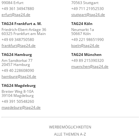
99084 Erfurt
70563 Stuttgart
+49 361 34947880
+49 711 21952530
erfurt@tag24.de
stuttgart@tag24.de
TAG24 Frankfurt a. M.
TAG24 Köln
Friedrich-Ebert-Anlage 36
Neumarkt 1a
60325 Frankfurt am Main
50667 Köln
+49 69 348750580
+49 221 98651990
frankfurt@tag24.de
koeln@tag24.de
TAG24 Hamburg
TAG24 München
Am Sandtorkai 77
+49 89 215390320
20457 Hamburg
muenchen@tag24.de
+49 40 228608090
hamburg@tag24.de
TAG24 Magdeburg
Breiter Weg 8-10A
39104 Magdeburg
+49 391 50548260
magdeburg@tag24.de
WERBEMÖGLICHKEITEN
ALLE THEMEN A-Z