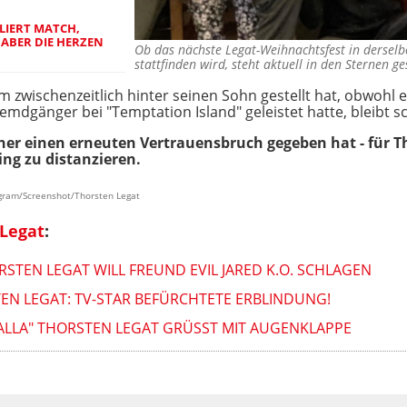
LIERT MATCH,
ABER DIE HERZEN
Ob das nächste Legat-Weihnachtsfest in derselbe
stattfinden wird, steht aktuell in den Sternen 
zwischenzeitlich hinter seinen Sohn gestellt hat, obwohl e
remdgänger bei "Temptation Island" geleistet hatte, bleibt sc
ither einen erneuten Vertrauensbruch gegeben hat - für T
ing zu distanzieren.
agram/Screenshot/Thorsten Legat
 Legat
:
ORSTEN LEGAT WILL FREUND EVIL JARED K.O. SCHLAGEN
EN LEGAT: TV-STAR BEFÜRCHTETE ERBLINDUNG!
SALLA" THORSTEN LEGAT GRÜSST MIT AUGENKLAPPE