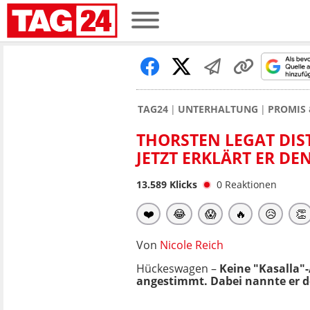
TAG24
UNTERHALTUNG
PROMIS 
THORSTEN LEGAT DIS
JETZT ERKLÄRT ER D
13.589
Klicks
0
Reaktionen
❤️
😂
😱
🔥
😥
👏
Von
Nicole Reich
Hückeswagen –
Keine "Kasalla"
angestimmt. Dabei nannte er de