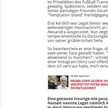
Im Privatleben des Fußball-Traine
gewaltig. Spätestens, seitdem sei
seiner damaligen Freundin Sarah 
"Temptation Island" fremdgegang
Erst kürzlich war Legat-Senior we
widerwärtigen Hassnachricht an 
Alexandra ausgerastet. Nun zeigt
temperamentvolle Ex-Dschungel
von seiner grüblerischen Seite.
So beantwortete er eine Frage, di
viele seiner Fans gestellt haben.
abweisend zu manchen?", schrieb 
einer Instagram-Story und offenba
dem ich vertraut habe, mich verle
PETER MAFFAY
PROMI-ZOFF! GLORIA V
VERSPOTTET PETER MAFF
ÖFFENTLICHKEIT
Eine genauso traurige wie paus
Namen nannte Legat nämlich ke
er einst Vertrauen geschenkt ha