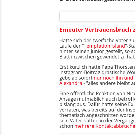
Erneuter Vertrauensbruch 
Hatte sich der zweifache Vater z
Laufe der "
Temptation Island
"-St
hinter seinen Junior gestellt, so s
Blatt inzwischen gewendet zu ha
Erst kürzlich hatte Papa Thorste
Instagram-Beitrag drastische Wo
gebe ab sofort
nur noch ihn und 
Alexandra
- "alles andere bleibt a
Eine öffentliche Reaktion von Nic
Ansage mutmaßlich auch betroffen
bislang aus. Dafür hatte seine Ex
verraten, was bereits auf der In
thematisch angeschnitten worde
sein Vater hatten in der Vergang
schon
mehrere Kontaktabbrüch