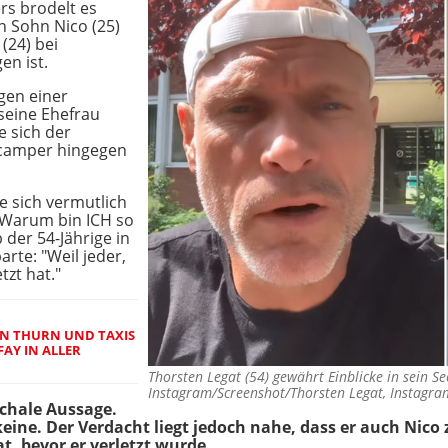
rs brodelt es
n Sohn Nico (25)
(24) bei
en ist.
gen einer
seine Ehefrau
e sich der
camper hingegen
e sich vermutlich
 "Warum bin ICH so
der 54-Jährige in
rte: "Weil jeder,
tzt hat."
ON THURN UND TAXIS
AY IN ALLER
Thorsten Legat (54) gewährt Einblicke in sein 
Instagram/Screenshot/Thorsten Legat, Instagra
chale Aussage.
ine. Der Verdacht liegt jedoch nahe, dass er auch Nico
t, bevor er verletzt wurde.