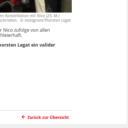
n Konstellation mit Nico (25, M.)
geschrieben. ©
Instagram/Thorsten Legat
r Nico zufolge von allen
hleierhaft.
horsten Legat ein valider
Zurück zur Übersicht