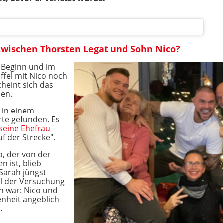
zwischen Thorsten Legat und Sohn Nico?
u Beginn und im
affel mit Nico noch
cheint sich das
ben.
n in einem
rte gefunden. Es
seine Ehefrau
uf der Strecke".
o, der von der
 ist, blieb
 Sarah jüngst
sel der Versuchung
n war: Nico und
enheit angeblich
e
.