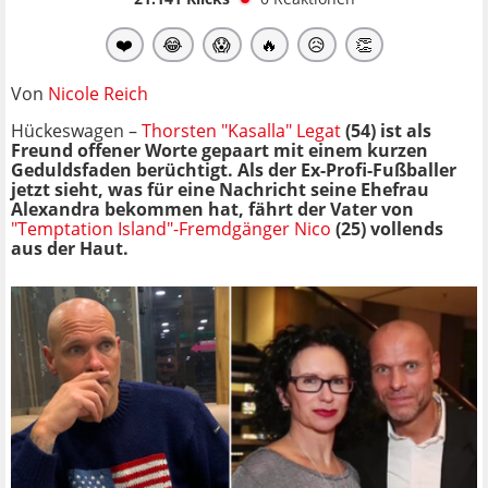
❤️
😂
😱
🔥
😥
👏
Von
Nicole Reich
Hückeswagen –
Thorsten "Kasalla" Legat
(54) ist als
Freund offener Worte gepaart mit einem kurzen
Geduldsfaden berüchtigt. Als der Ex-Profi-Fußballer
jetzt sieht, was für eine Nachricht seine Ehefrau
Alexandra bekommen hat, fährt der Vater von
"Temptation Island"-Fremdgänger Nico
(25) vollends
aus der Haut.