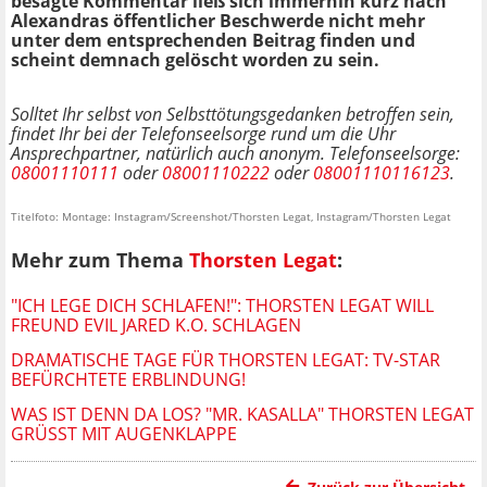
besagte Kommentar ließ sich immerhin kurz nach
Alexandras öffentlicher Beschwerde nicht mehr
unter dem entsprechenden Beitrag finden und
scheint demnach gelöscht worden zu sein.
Solltet Ihr selbst von Selbsttötungsgedanken betroffen sein,
findet Ihr bei der Telefonseelsorge rund um die Uhr
Ansprechpartner, natürlich auch anonym. Telefonseelsorge:
08001110111
oder
08001110222
oder
08001110116123
.
Titelfoto: Montage: Instagram/Screenshot/Thorsten Legat, Instagram/Thorsten Legat
Mehr zum Thema
Thorsten Legat
:
"ICH LEGE DICH SCHLAFEN!": THORSTEN LEGAT WILL
FREUND EVIL JARED K.O. SCHLAGEN
DRAMATISCHE TAGE FÜR THORSTEN LEGAT: TV-STAR
BEFÜRCHTETE ERBLINDUNG!
WAS IST DENN DA LOS? "MR. KASALLA" THORSTEN LEGAT
GRÜSST MIT AUGENKLAPPE