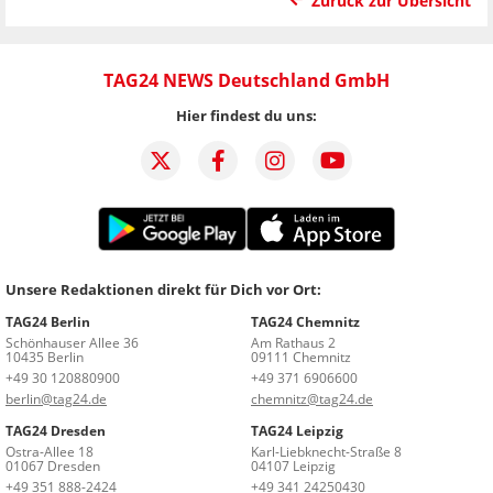
Zurück zur Übersicht
TAG24 NEWS Deutschland GmbH
Hier findest du uns:
Unsere Redaktionen direkt für Dich vor Ort:
TAG24 Berlin
TAG24 Chemnitz
Schönhauser Allee 36
Am Rathaus 2
10435 Berlin
09111 Chemnitz
+49 30 120880900
+49 371 6906600
berlin@tag24.de
chemnitz@tag24.de
TAG24 Dresden
TAG24 Leipzig
Ostra-Allee 18
Karl-Liebknecht-Straße 8
01067 Dresden
04107 Leipzig
+49 351 888-2424
+49 341 24250430