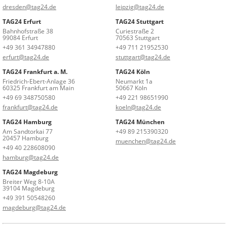
dresden@tag24.de
leipzig@tag24.de
TAG24 Erfurt
TAG24 Stuttgart
Bahnhofstraße 38
Curiestraße 2
99084 Erfurt
70563 Stuttgart
+49 361 34947880
+49 711 21952530
erfurt@tag24.de
stuttgart@tag24.de
TAG24 Frankfurt a. M.
TAG24 Köln
Friedrich-Ebert-Anlage 36
Neumarkt 1a
60325 Frankfurt am Main
50667 Köln
+49 69 348750580
+49 221 98651990
frankfurt@tag24.de
koeln@tag24.de
TAG24 Hamburg
TAG24 München
Am Sandtorkai 77
+49 89 215390320
20457 Hamburg
muenchen@tag24.de
+49 40 228608090
hamburg@tag24.de
TAG24 Magdeburg
Breiter Weg 8-10A
39104 Magdeburg
+49 391 50548260
magdeburg@tag24.de