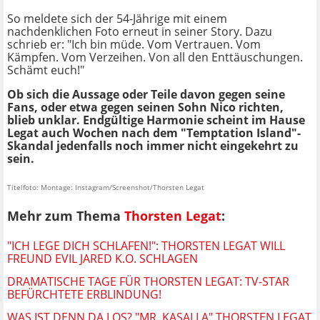
So meldete sich der 54-Jährige mit einem
nachdenklichen Foto erneut in seiner Story. Dazu
schrieb er: "Ich bin müde. Vom Vertrauen. Vom
Kämpfen. Vom Verzeihen. Von all den Enttäuschungen.
Schämt euch!"
Ob sich die Aussage oder Teile davon gegen seine
Fans, oder etwa gegen seinen Sohn Nico richten,
blieb unklar. Endgültige Harmonie scheint im Hause
Legat auch Wochen nach dem "Temptation Island"-
Skandal jedenfalls noch immer nicht eingekehrt zu
sein.
Titelfoto: Montage: Instagram/Screenshot/Thorsten Legat
Mehr zum Thema
Thorsten Legat
:
"ICH LEGE DICH SCHLAFEN!": THORSTEN LEGAT WILL
FREUND EVIL JARED K.O. SCHLAGEN
DRAMATISCHE TAGE FÜR THORSTEN LEGAT: TV-STAR
BEFÜRCHTETE ERBLINDUNG!
WAS IST DENN DA LOS? "MR. KASALLA" THORSTEN LEGAT