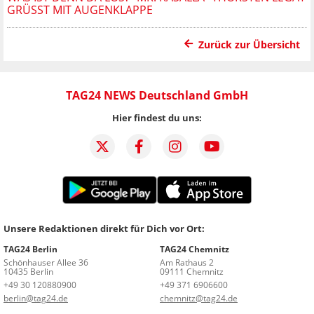
GRÜSST MIT AUGENKLAPPE
Zurück zur Übersicht
TAG24 NEWS Deutschland GmbH
Hier findest du uns:
Unsere Redaktionen direkt für Dich vor Ort:
TAG24 Berlin
TAG24 Chemnitz
Schönhauser Allee 36
Am Rathaus 2
10435 Berlin
09111 Chemnitz
+49 30 120880900
+49 371 6906600
berlin@tag24.de
chemnitz@tag24.de