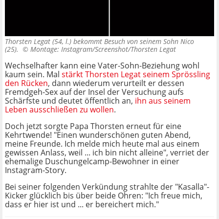
Thorsten Legat (54, l.) bekommt Besuch von seinem Sohn Nico
(25). ©
Montage: Instagram/Screenshot/Thorsten Legat
Wechselhafter kann eine Vater-Sohn-Beziehung wohl
kaum sein. Mal
stärkt Thorsten Legat seinem Sprössling
den Rücken
, dann wiederum verurteilt er dessen
Fremdgeh-Sex auf der Insel der Versuchung aufs
Schärfste und deutet öffentlich an,
ihn aus seinem
Leben ausschließen zu wollen
.
Doch jetzt sorgte Papa Thorsten erneut für eine
Kehrtwende! "Einen wunderschönen guten Abend,
meine Freunde. Ich melde mich heute mal aus einem
gewissen Anlass, weil ... ich bin nicht alleine", verriet der
ehemalige Duschungelcamp-Bewohner in einer
Instagram-Story.
Bei seiner folgenden Verkündung strahlte der "Kasalla"-
Kicker glücklich bis über beide Ohren: "Ich freue mich,
dass er hier ist und ... er bereichert mich."