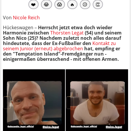
❤️
😂
😱
🔥
😥
👏
Von
Nicole Reich
Hückeswagen –
Herrscht jetzt etwa doch wieder
Harmonie zwischen
Thorsten Legat
(54) und seinem
Sohn Nico (25)? Nachdem zuletzt noch alles darauf
hindeutete, dass der Ex-Fußballer den
Kontakt zu
seinem Junior (erneut) abgebrochen
hat, empfing er
den "Temptation Island"-Fremdgänger nun -
einigermaßen überraschend - mit offenen Armen.