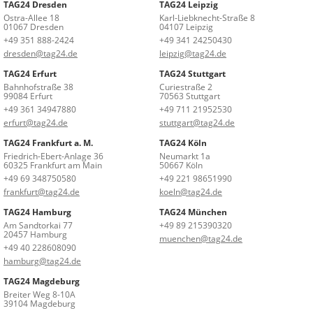
TAG24 Dresden
TAG24 Leipzig
Ostra-Allee 18
Karl-Liebknecht-Straße 8
01067 Dresden
04107 Leipzig
+49 351 888-2424
+49 341 24250430
dresden@tag24.de
leipzig@tag24.de
TAG24 Erfurt
TAG24 Stuttgart
Bahnhofstraße 38
Curiestraße 2
99084 Erfurt
70563 Stuttgart
+49 361 34947880
+49 711 21952530
erfurt@tag24.de
stuttgart@tag24.de
TAG24 Frankfurt a. M.
TAG24 Köln
Friedrich-Ebert-Anlage 36
Neumarkt 1a
60325 Frankfurt am Main
50667 Köln
+49 69 348750580
+49 221 98651990
frankfurt@tag24.de
koeln@tag24.de
TAG24 Hamburg
TAG24 München
Am Sandtorkai 77
+49 89 215390320
20457 Hamburg
muenchen@tag24.de
+49 40 228608090
hamburg@tag24.de
TAG24 Magdeburg
Breiter Weg 8-10A
39104 Magdeburg