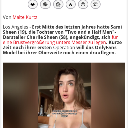
❤️
😂
😱
🔥
😥
👏
Von
Malte Kurtz
Los Angeles -
Erst Mitte des letzten Jahres hatte Sami
Sheen (19), die Tochter von "Two and a Half Men"-
Darsteller Charlie Sheen (58), angekündigt, sich
für
eine Brustvergrößerung unters Messer zu legen
. Kurze
Zeit nach ihrer ersten
Operation
will das OnlyFans-
Model bei ihrer Oberweite noch einen drauflegen.