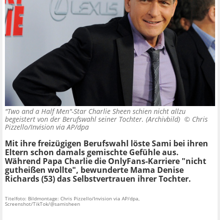
"Two and a Half Men"-Star Charlie Sheen schien nicht allzu
begeistert von der Berufswahl seiner Tochter. (Archivbild) ©
Chris
Pizzello/Invision via AP/dpa
Mit ihre freizügigen Berufswahl löste Sami bei ihren
Eltern schon damals gemischte Gefühle aus.
Während Papa Charlie die OnlyFans-Karriere "nicht
gutheißen wollte", bewunderte Mama Denise
Richards (53) das Selbstvertrauen ihrer Tochter.
Titelfoto: Bildmontage: Chris Pizzello/Invision via AP/dpa,
Screenshot/TikTok/@samisheen