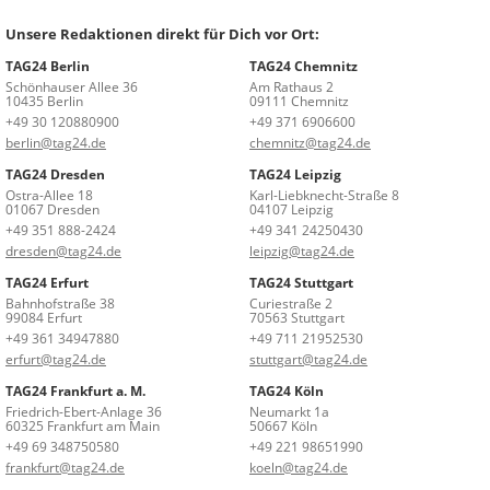
Unsere Redaktionen direkt für Dich vor Ort:
TAG24 Berlin
TAG24 Chemnitz
Schönhauser Allee 36
Am Rathaus 2
10435 Berlin
09111 Chemnitz
+49 30 120880900
+49 371 6906600
berlin@tag24.de
chemnitz@tag24.de
TAG24 Dresden
TAG24 Leipzig
Ostra-Allee 18
Karl-Liebknecht-Straße 8
01067 Dresden
04107 Leipzig
+49 351 888-2424
+49 341 24250430
dresden@tag24.de
leipzig@tag24.de
TAG24 Erfurt
TAG24 Stuttgart
Bahnhofstraße 38
Curiestraße 2
99084 Erfurt
70563 Stuttgart
+49 361 34947880
+49 711 21952530
erfurt@tag24.de
stuttgart@tag24.de
TAG24 Frankfurt a. M.
TAG24 Köln
Friedrich-Ebert-Anlage 36
Neumarkt 1a
60325 Frankfurt am Main
50667 Köln
+49 69 348750580
+49 221 98651990
frankfurt@tag24.de
koeln@tag24.de