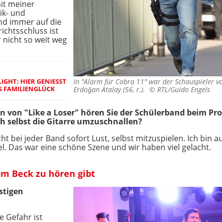
it meiner
ik- und
nd immer auf die
ichtsschluss ist
r nicht so weit weg
HT: HIER GENIESST "
In "Alarm für Cobra 11" war der Schauspieler v
 FAMILIENGLÜCK
Erdoğan Atalay (56, r.). ©
RTL/Guido Engels
gen von "Like a Loser" hören Sie der Schülerband beim Pr
ch selbst die Gitarre umzuschnallen?
t bei jeder Band sofort Lust, selbst mitzuspielen. Ich bin a
l. Das war eine schöne Szene und wir haben viel gelacht.
m Beck zu hören gibt
stigen
 Gefahr ist