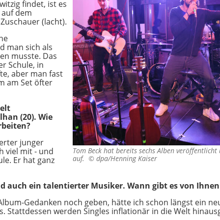
tzig findet, ist es
g auf dem
 Zuschauer (lacht).
ine
nd man sich als
en musste. Das
r Schule, in
te, aber man fast
m am Set öfter
elt
han (20). Wie
beiten?
ierter junger
 viel mit - und
Tom Beck hat bereits sechs Alben veröffentlicht
auf. ©
dpa/Henning Kaiser
le. Er hat ganz
ind auch ein talentierter Musiker. Wann gibt es von Ihn
Album-Gedanken noch geben, hätte ich schon längst ein ne
. Stattdessen werden Singles inflationär in die Welt hinaus