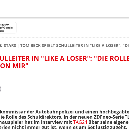
& STARS
TOM BECK SPIELT SCHULLEITER IN "LIKE A LOSER": "
LLEITER IN "LIKE A LOSER": "DIE ROLL
VON MIR"
kommissar der Autobahnpolizei und einen hochbegabten 
die Rolle des Schuldirektors. In der neuen ZDFneo-Serie "L
hauspieler hat im Interview mit
TAG24
über seine eigene
ien nicht immer gut ist, wenn es am Set lustig zugeht.