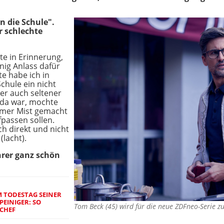
in die Schule".
 schlechte
te in Erinnerung,
nig Anlass dafür
e habe ich in
Schule ein nicht
er auch seltener
 da war, mochte
immer Mist gemacht
passen sollen.
h direkt und nicht
(lacht).
hrer ganz schön
M TODESTAG SEINER
PEINIGER: SO
Tom Beck (45) wird für die neue ZDFneo-Serie 
-CHEF