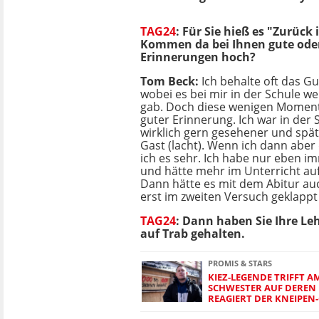
TAG24
: Für Sie hieß es "Zurück 
Kommen da bei Ihnen gute oder
Erinnerungen hoch?
Tom Beck:
Ich behalte oft das Gu
wobei es bei mir in der Schule we
gab. Doch diese wenigen Moment
guter Erinnerung. Ich war in der 
wirklich gern gesehener und spät
Gast (lacht). Wenn ich dann aber
ich es sehr. Ich habe nur eben 
und hätte mehr im Unterricht auf
Dann hätte es mit dem Abitur auc
erst im zweiten Versuch geklappt 
TAG24
:
Dann haben Sie Ihre Le
auf Trab gehalten.
PROMIS & STARS
KIEZ-LEGENDE TRIFFT A
SCHWESTER AUF DEREN 
REAGIERT DER KNEIPEN