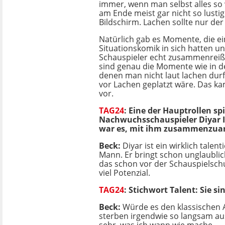
immer, wenn man selbst alles so wi
am Ende meist gar nicht so lusti
Bildschirm. Lachen sollte nur der
Natürlich gab es Momente, die e
Situationskomik in sich hatten u
Schauspieler echt zusammenreiß
sind genau die Momente wie in de
denen man nicht laut lachen durf
vor Lachen geplatzt wäre. Das ka
vor.
TAG24
:
Eine der Hauptrollen spi
Nachwuchsschauspieler Diyar Il
war es, mit ihm zusammenzuar
Beck:
Diyar ist ein wirklich talent
Mann. Er bringt schon unglaublich
das schon vor der Schauspielschu
viel Potenzial.
TAG24
: Stichwort Talent: Sie s
Beck:
Würde es den klassischen 
sterben irgendwie so langsam aus