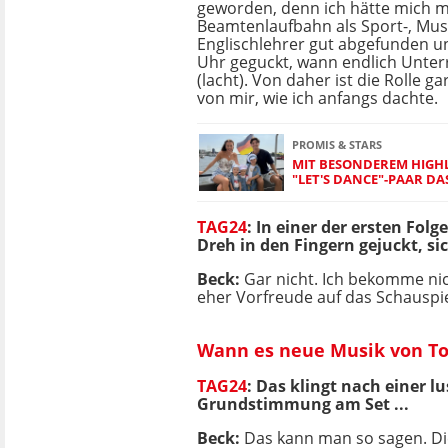
geworden, denn ich hätte mich m
Beamtenlaufbahn als Sport-, Mus
Englischlehrer gut abgefunden u
Uhr geguckt, wann endlich Unterr
(lacht). Von daher ist die Rolle ga
von mir, wie ich anfangs dachte.
PROMIS & STARS
MIT BESONDEREM HIGHLIG
LET'S DANCE"-PAAR DAS
TAG24
:
In einer der ersten Fol
Dreh in den Fingern gejuckt, si
Beck:
Gar nicht. Ich bekomme nich
eher Vorfreude auf das Schauspie
Wann es neue Musik von To
TAG24
:
Das klingt nach einer lu
Grundstimmung am Set ...
Beck:
Das kann man so sagen. Die