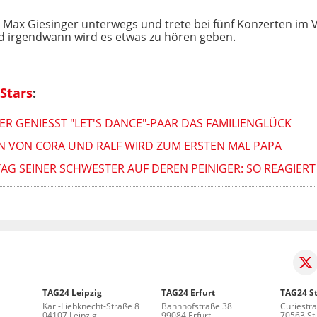
t Max Giesinger unterwegs und trete bei fünf Konzerten im
nd irgendwann wird es etwas zu hören geben.
Stars
:
R GENIESST "LET'S DANCE"-PAAR DAS FAMILIENGLÜCK
HN VON CORA UND RALF WIRD ZUM ERSTEN MAL PAPA
TAG SEINER SCHWESTER AUF DEREN PEINIGER: SO REAGIERT
TAG24 Leipzig
TAG24 Erfurt
TAG24 St
Karl-Liebknecht-Straße 8
Bahnhofstraße 38
Curiestr
04107 Leipzig
99084 Erfurt
70563 Stu