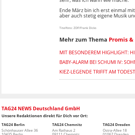
sehr, was ich wann wie mache.
Ende März bin ich erst einmal mi
aber auch stetig eigene Musik u
Titelfoto: ZDF/Frank Dicks
Mehr zum Thema
Promis & 
MIT BESONDEREM HIGHLIGHT: HIE
BABY-ALARM BEI SCHUMI IV: SO
KIEZ-LEGENDE TRIFFT AM TODES
TAG24 NEWS Deutschland GmbH
Unsere Redaktionen direkt für Dich vor Ort:
TAG24 Berlin
TAG24 Chemnitz
TAG24 Dresden
Schönhauser Allee 36
Am Rathaus 2
Ostra-Allee 18
10435 Berlin
09111 Chemnitz
01067 Dresden