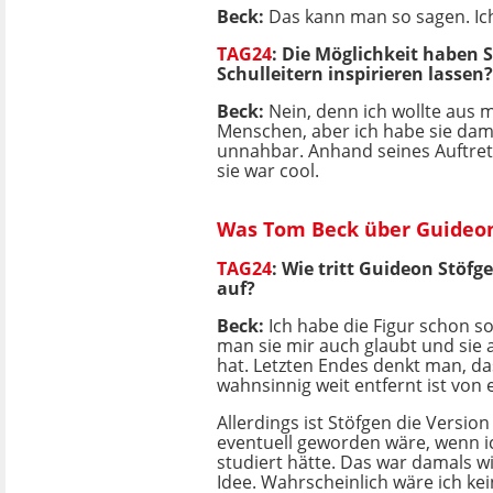
Beck:
Das kann man so sagen. Ich
TAG24
:
Die Möglichkeit haben Si
Schulleitern inspirieren lassen?
Beck:
Nein, denn ich wollte aus m
Menschen, aber ich habe sie dama
unnahbar. Anhand seines Auftrete
sie war cool.
Was Tom Beck über Guideon
TAG24
:
Wie tritt Guideon Stöf
auf?
Beck:
Ich habe die Figur schon so
man sie mir auch glaubt und sie
hat. Letzten Endes denkt man, da
wahnsinnig weit entfernt ist von 
Allerdings ist Stöfgen die Version
eventuell geworden wäre, wenn 
studiert hätte. Das war damals wi
Idee. Wahrscheinlich wäre ich kei