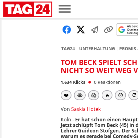
TAG24
UNTERHALTUNG
PROMIS 
TOM BECK SPIELT SCHU
NICHT SO WEIT WEG 
1.634
Klicks
0
Reaktionen
❤️
😂
😱
🔥
😥
👏
Von
Saskia Hotek
Köln -
Er hat schon einen Haupt
Jetzt schlüpft Tom Beck (45) in 
Lehrer Guideon Stöfgen. Der Sc
warum es gerade bei Comedy-Ser